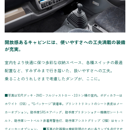
開放感あるキャビンには、使いやすさへの工夫満載の装備
が充実。
室内をより快適に保つ多彩な収納スペース、各種スイッチの最適
配置など、すみずみまで行き届いた、扱いやすさへの工夫。
乗ることのうれしさまで考慮したダンプが、ここに。
■写真は10尺デッキ・2WD・フルジャストロー・2.0トン積の室内。ボディカラーは
ホワイト〈058〉。“Gパッケージ”装着車。プリントトリコットのシート表皮はメー
カーオプション。助手席SRSエアバッグ、助手席プリテンショナー機構付シートベ
ルト、助手席シートベルト非着用警告灯、助手席アシストグリップ（2個）はセット
でメーカーオプション。 ■写真の計器盤は機能説明のために各ランプを点灯させ