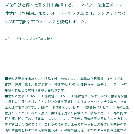
ズな作動と優れた耐久性を発揮する、コンパクトな油圧ポンプ一
体式PTOを採用。また、オートマチック車には、ワンタッチでO
N/OFF可能なPTOスイッチを装備しました。
※1：ワイドキャブのMT車を除く
■燃料消費率は定められた試験条件での値です。お客様の使用環境・条件（気象、
道路、渋滞、車両、架装ボディ、整備等の状況）や運転方法（急発進、エアコン使
用等）に応じて燃料消費率は異なります。
■燃料消費率のJH25モード燃費値とJH15モード燃費値は、法令に基づく標準的な諸
元値および条件を用いてエンジン燃費を実測し、シミュレーション法で算出した国
土交通省審査値です。JH25 モード燃費値はJH15 モード燃費値に対して、車両の空気
抵抗やタイヤのころがり抵抗に実測値を用いた試験法で、試験で用いる「都市内走
行と都市間走行の走行比率」については、走行実態の調査結果が反映された法定比
率で算出した燃費値です。これらの燃費値は法令で定められた燃費値計算条件の車
両総重量範囲および最大積載量区分ごとの標準諸元値・車型による最終減速比およ