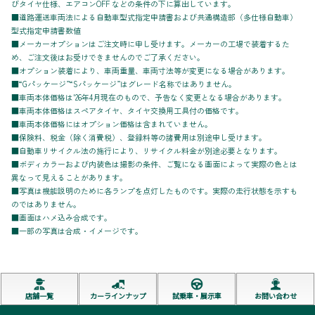
びタイヤ仕様、エアコンOFF などの条件の下に算出しています。
■道路運送車両法による自動車型式指定申請書および共通構造部（多仕様自動車）
型式指定申請書数値
■メーカーオプションはご注文時に申し受けます。メーカーの工場で装着するた
め、ご注文後はお受けできませんのでご了承ください。
■オプション装着により、車両重量、車両寸法等が変更になる場合があります。
■“Gパッケージ”“Sパッケージ”はグレード名称ではありません。
■車両本体価格は'26年4月現在のもので、予告なく変更となる場合があります。
■車両本体価格はスペアタイヤ、タイヤ交換用工具付の価格です。
■車両本体価格にはオプション価格は含まれていません。
■保険料、税金（除く消費税）、登録料等の諸費用は別途申し受けます。
■自動車リサイクル法の施行により、リサイクル料金が別途必要となります。
■ボディカラーおよび内装色は撮影の条件、ご覧になる画面によって実際の色とは
異なって見えることがあります。
■写真は機能説明のために各ランプを点灯したものです。実際の走行状態を示すも
のではありません。
■画面はハメ込み合成です。
■一部の写真は合成・イメージです。
店舗一覧
カーラインナップ
試乗車・展示車
お問い合わせ