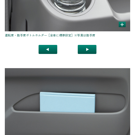
+
カー
運転席・助手席ボトルホルダー［全車に標準設定］※写真は助手席
フ