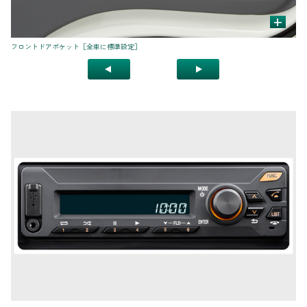
+
フロントドアポケット［全車に標準設定］
コ