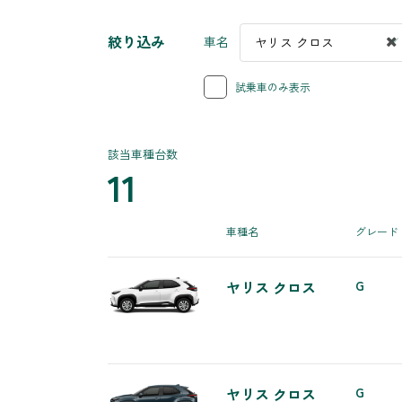
絞り込み
車名
ヤリス クロス
試乗車のみ表示
該当車種台数
11
車種名
グレード
ヤリス クロス
G
ヤリス クロス
G