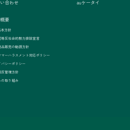
い合わせ
auケータイ
概要
基本方針
団等反社会的勢力排除宣言
商品販売の勧誘方針
タマーハラスメント対応ポリシー
イバシーポリシー
相反管理方針
への取り組み