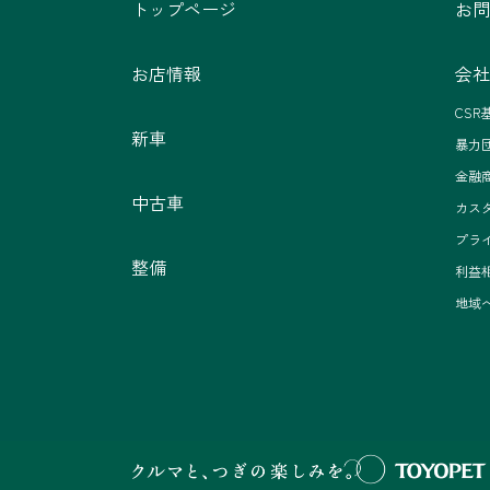
トップページ
お問
お店情報
会社
CSR
新車
暴力
金融
中古車
カス
プラ
整備
利益
地域