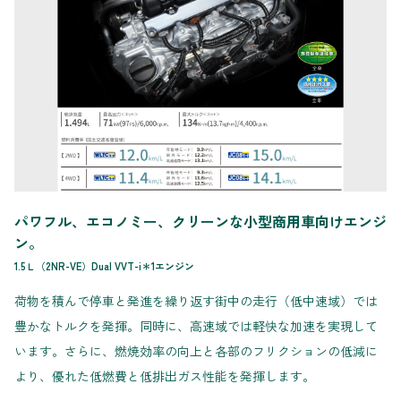
パワフル、エコノミー、クリーンな小型商用車向けエンジ
ン。
1.5Ｌ（2NR-VE）Dual VVT-i＊1エンジン
荷物を積んで停車と発進を繰り返す街中の走行（低中速域）では
豊かなトルクを発揮。同時に、高速域では軽快な加速を実現して
います。さらに、燃焼効率の向上と各部のフリクションの低減に
より、優れた低燃費と低排出ガス性能を発揮します。