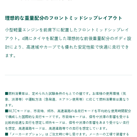
理想的な重量配分のフロントミッドシップレイアウト
小型軽量エンジンを前席下に配置したフロントミッドシップレイ
アウト。4隅にタイヤを配置した理想的な前後重量配分のボディ設
計により、高速域やカーブでも優れた安定性能で快適に走行でき
ます。
■燃料消費率は、定められた試験条件のもとでの値です。お客様の使用環境（気
象、渋滞等）や運転方法（急発進、エアコン使用等）に応じて燃料消費率は異なり
ます。
■WLTCモードは、市街地、郊外、高速道路の各走行モードを平均的な使用時間配分
で構成した国際的な走行モードです。市街地モードは、信号や渋滞の影響を受ける
比較的低速な走行を想定し郊外モードは、信号や渋滞の影響をあまり受けない走行
を想定、高速道路モードは、高速道路等での走行を想定しています。
■「メーカーオプション」はご注文時に申し受けます。メーカーの工場で装着する