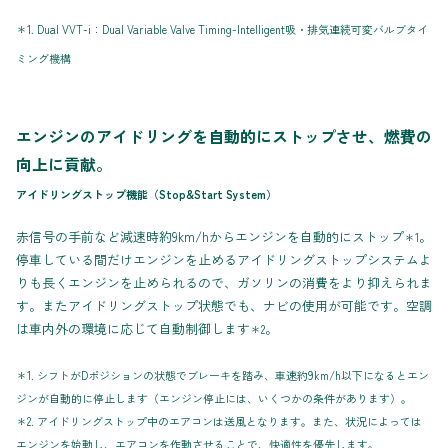
＊1. Dual VVT-i：Dual Variable Valve Timing-Intelligent吸・排気連続可変バルブタイ
ミング機構
エンジンのアイドリングを自動的にストップさせ、燃費の
向上に貢献。
アイドリングストップ機能（Stop&Start System）
赤信号の手前など減速時約9km/hからエンジンを自動的にストップ
。
＊1
停車している間だけエンジンを止めるアイドリングストップシステムよ
りも長くエンジンを止められるので、ガソリンの消費をより抑えられま
す。またアイドリングストップ状態でも、ナビの使用が可能です。空調
は車内外の環境に応じて自動制御します
。
＊2
＊1. シフトがDポジションの状態でブレーキを踏み、車速約9km/h以下になるとエン
ジンが自動的に停止します（エンジン停止には、いくつかの条件があります）。
＊2. アイドリングストップ中のエアコンは送風となります。また、状況によっては
エンジンを始動し、エアコンを作動させることで、快適性を優先します。