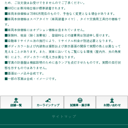
ため、ご注文後はお受けできませんのでご了承ください。
■4WDには寒冷地仕様が標準装着されます。
■車両本体価格は'25年6月現在のもので、予告なく変更となる場合があります。
■車両本体価格はスペアタイヤ（車両装着タイヤ）、タイヤ交換用工具付の価格で
す。
■車両本体価格にはオプション価格は含まれていません。
■保険料、税金（除く消費税）、登録料などの諸費用は別途申し受けます。
■自動車リサイクル法の施行により、リサイクル料金が別途必要となります。
■ボディカラーおよび内装色は撮影および表示画面の関係で実際の色とは異なって
見えることがあります。また、実車においてもご覧になる環境（屋内外、光の角度
等）により、ボディカラーの見え方は異なります。
■写真の計器盤は機能説明のために各ランプを点灯させたものです。実際の走行状
態を示すものではありません。
■画面はハメ込み合成です。
■一部の写真は合成・イメージです。
店舗一覧
カーラインナップ
試乗車・展示車
お問い合わせ
サイトマップ