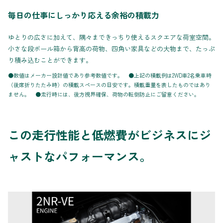
毎日の仕事にしっかり応える余裕の積載力
ゆとりの広さに加えて、隅々まできっちり使えるスクエアな荷室空間。
小さな段ボール箱から背高の荷物、四角い家具などの大物まで、たっぷ
り積み込むことができます。
●数値はメーカー設計値であり参考数値です。 ●上記の積載例は2WD車2名乗車時
（後席折りたたみ時）の積載スペースの目安です。積載重量を表したものではあり
ません。 ●走行時には、後方視界確保、荷物の転倒防止にご留意ください。
この走行性能と低燃費がビジネスにジ
ャストなパフォーマンス。