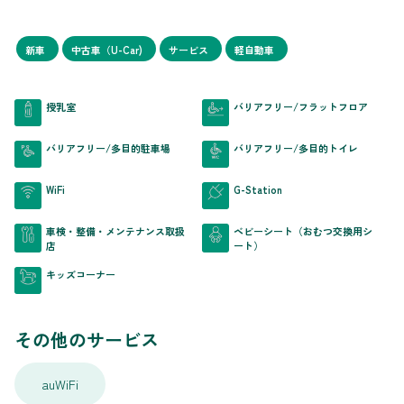
新車
中古車（U-Car)
サービス
軽自動車
授乳室
バリアフリー/フラットフロア
バリアフリー/多目的駐車場
バリアフリー/多目的トイレ
WiFi
G-Station
車検・整備・メンテナンス取扱
ベビーシート（おむつ交換用シ
店
ート）
キッズコーナー
その他のサービス
auWiFi