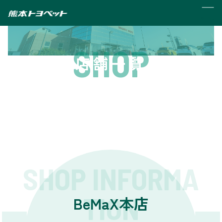
MENU
SHOP
店舗一覧
SHOP INFORMA
TION
BeMaX本店