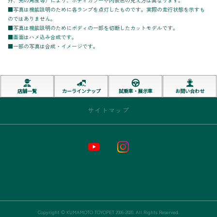
■写真は機能説明のために各ランプを点灯したものです。実際の走行状態を示すも
のではありません。
■写真は機能説明のためにボディの一部を切断したカットモデルです。
■画面はハメ込み合成です。
■一部の写真は合成・イメージです。
店舗一覧
カーラインナップ
試乗車・展示車
お問い合わせ
サイトマップ
トップページ
お店情報
新車
中古車
Copyright © KUMAMOTO TOYOPET 2006-2020. All Rights Reserved.