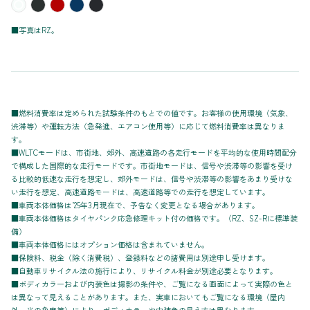
■写真はRZ。
■燃料消費率は定められた試験条件のもとでの値です。お客様の使用環境（気象、
渋滞等）や運転方法（急発進、エアコン使用等）に応じて燃料消費率は異なりま
す。
■WLTCモードは、市街地、郊外、高速道路の各走行モードを平均的な使用時間配分
で構成した国際的な走行モードです。市街地モードは、信号や渋滞等の影響を受け
る比較的低速な走行を想定し、郊外モードは、信号や渋滞等の影響をあまり受けな
い走行を想定、高速道路モードは、高速道路等での走行を想定しています。
■車両本体価格は’25年3月現在で、予告なく変更となる場合があります。
■車両本体価格はタイヤパンク応急修理キット付の価格です。（RZ、SZ-Rに標準装
備）
■車両本体価格にはオプション価格は含まれていません。
■保険料、税金（除く消費税）、登録料などの諸費用は別途申し受けます。
■自動車リサイクル法の施行により、リサイクル料金が別途必要となります。
■ボディカラーおよび内装色は撮影の条件や、ご覧になる画面によって実際の色と
は異なって見えることがあります。また、実車においてもご覧になる環境（屋内
外、光の角度等）により、ボディカラーや内装色の見え方は異なります。