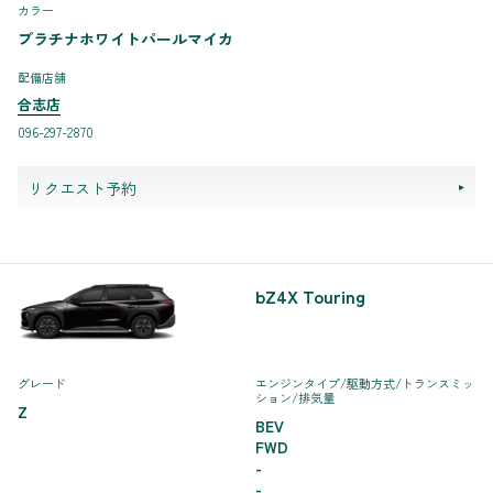
カラー
プラチナホワイトパールマイカ
配備店舗
合志店
096-297-2870
リクエスト予約
bZ4X Touring
グレード
エンジンタイプ
/駆動方式/
トランスミッ
ション
/排気量
Z
BEV
FWD
-
-