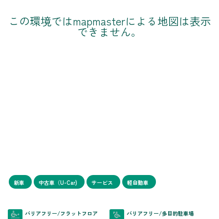
この環境ではmapmasterによる地図は表示
できません。
新車
中古車（U-Car)
サービス
軽自動車
バリアフリー/フラットフロア
バリアフリー/多目的駐車場