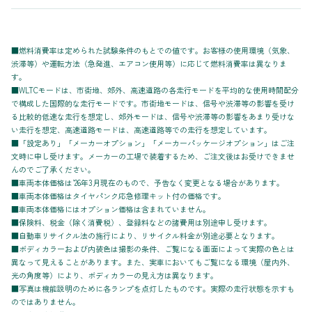
■燃料消費率は定められた試験条件のもとでの値です。お客様の使用環境（気象、
渋滞等）や運転方法（急発進、エアコン使用等）に応じて燃料消費率は異なりま
す。
■WLTCモードは、市街地、郊外、高速道路の各走行モードを平均的な使用時間配分
で構成した国際的な走行モードです。市街地モードは、信号や渋滞等の影響を受け
る比較的低速な走行を想定し、郊外モードは、信号や渋滞等の影響をあまり受けな
い走行を想定、高速道路モードは、高速道路等での走行を想定しています。
■「設定あり」「メーカーオプション」「メーカーパッケージオプション」はご注
文時に申し受けます。メーカーの工場で装着するため、ご注文後はお受けできませ
んのでご了承ください。
■車両本体価格は’26年3月現在のもので、予告なく変更となる場合があります。
■車両本体価格はタイヤパンク応急修理キット付の価格です。
■車両本体価格にはオプション価格は含まれていません。
■保険料、税金（除く消費税）、登録料などの諸費用は別途申し受けます。
■自動車リサイクル法の施行により、リサイクル料金が別途必要となります。
■ボディカラーおよび内装色は撮影の条件、ご覧になる画面によって実際の色とは
異なって見えることがあります。また、実車においてもご覧になる環境（屋内外、
光の角度等）により、ボディカラーの見え方は異なります。
■写真は機能説明のために各ランプを点灯したものです。実際の走行状態を示すも
のではありません。