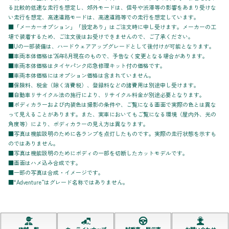
る比較的低速な走行を想定し、郊外モードは、信号や渋滞等の影響をあまり受けな
い走行を想定、高速道路モードは、高速道路等での走行を想定しています。
■「メーカーオプション」「設定あり」はご注文時に申し受けます。メーカーの工
場で装着するため、ご注文後はお受けできませんので、ご了承ください。
■Uの一部装備は、ハードウェアアップグレードとして後付けが可能となります。
■車両本体価格は'26年8月現在のもので、予告なく変更となる場合があります。
■車両本体価格はタイヤパンク応急修理キット付の価格です。
■車両本体価格にはオプション価格は含まれていません。
■保険料、税金（除く消費税）、登録料などの諸費用は別途申し受けます。
■自動車リサイクル法の施行により、リサイクル料金が別途必要となります。
■ボディカラーおよび内装色は撮影の条件や、ご覧になる画面で実際の色とは異な
って見えることがあります。また、実車においてもご覧になる環境（屋内外、光の
角度等）により、ボディカラーの見え方は異なります。
■写真は機能説明のために各ランプを点灯したものです。実際の走行状態を示すも
のではありません。
■写真は機能説明のためにボディの一部を切断したカットモデルです。
■画面はハメ込み合成です。
■一部の写真は合成・イメージです。
■“Adventure”はグレード名称ではありません。