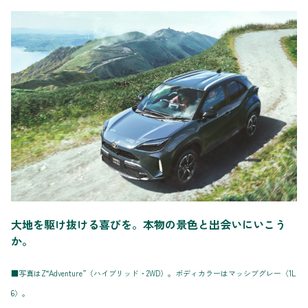
大地を駆け抜ける喜びを。本物の景色と出会いにいこう
か。
■写真はZ“Adventure”（ハイブリッド・2WD）。ボディカラーはマッシブグレー〈1L
6〉。