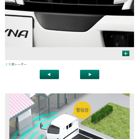
+
ミリ波レーダー
単