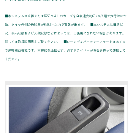
■本システムは直線またはR250m以上のカーブを自車速度約60km/h超で走行時に作
動。タイヤ外側の逸脱量が約0.3m以内で警報が出ます。 ■本システムは道路状
況、車両状態および天候状態などによっては、ご使用になれない場合があります。
詳しくは取扱説明書をご覧ください。 ■レーンディパーチャーアラートはあくま
で運転補助機能です。本機能を過信せず、必ずドライバーが責任を持って運転して
ください。