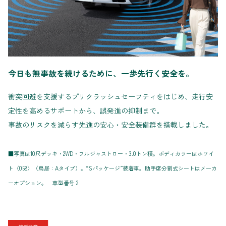
今日も無事故を続けるために、一歩先行く安全を。
衝突回避を支援するプリクラッシュセーフティをはじめ、走行安
定性を高めるサポートから、誤発進の抑制まで。
事故のリスクを減らす先進の安心・安全装備群を搭載しました。
■写真は10尺デッキ・2WD・フルジャストロー・3.0トン積。ボディカラーはホワイ
ト〈058〉（鳥居：Aタイプ）。“Sパッケージ”装着車。助手席分割式シートはメーカ
ーオプション。 車型番号 2