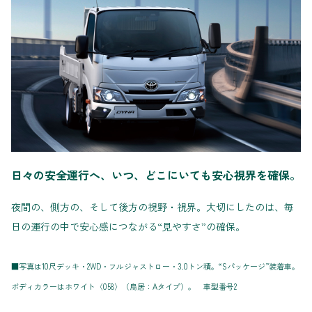
日々の安全運行へ、いつ、どこにいても安心視界を確保。
夜間の、側方の、そして後方の視野・視界。大切にしたのは、毎
日の運行の中で安心感につながる“見やすさ”の確保。
■写真は10尺デッキ・2WD・フルジャストロー・3.0トン積。“Sパッケージ”装着車。
ボディカラーはホワイト〈058〉（鳥居：Aタイプ）。 車型番号2