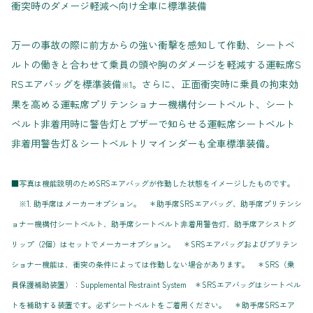
衝突時のダメージ軽減へ向け全車に標準装備
万一の事故の際に前方からの強い衝撃を感知して作動、シートベ
ルトの働きと合わせて乗員の頭や胸のダメージを軽減する運転席S
RSエアバッグを標準装備
。さらに、正面衝突時に乗員の拘束効
※1
果を高める運転席プリテンショナー機構付シートベルト、シート
ベルト非着用時に警告灯とブザーで知らせる運転席シートベルト
非着用警告灯＆シートベルトリマインダーも全車標準装備。
■写真は機能説明のためSRSエアバッグが作動した状態をイメージしたものです。
※1. 助手席はメーカーオプション。 ＊助手席SRSエアバッグ、助手席プリテンシ
ョナー機構付シートベルト、助手席シートベルト非着用警告灯、助手席アシストグ
リップ（2個）はセットでメーカーオプション。 ＊SRSエアバッグおよびプリテン
ショナー機能は、衝突の条件によっては作動しない場合があります。 ＊SRS（乗
員保護補助装置）：Supplemental Restraint System ＊SRSエアバッグはシートベル
トを補助する装置です。必ずシートベルトをご着用ください。 ＊助手席SRSエア