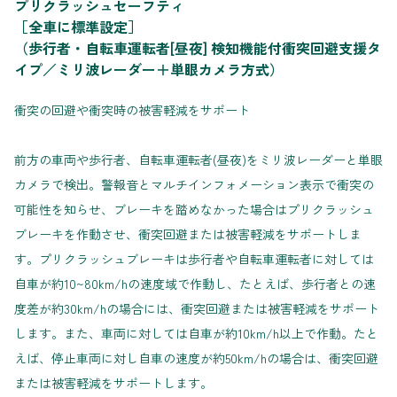
プリクラッシュセーフティ
［全車に標準設定］
（歩行者・自転車運転者[昼夜] 検知機能付衝突回避支援タ
イプ／ミリ波レーダー＋単眼カメラ方式）
衝突の回避や衝突時の被害軽減をサポート
前方の車両や歩行者、自転車運転者(昼夜)をミリ波レーダーと単眼
カメラで検出。警報音とマルチインフォメーション表示で衝突の
可能性を知らせ、ブレーキを踏めなかった場合はプリクラッシュ
ブレーキを作動させ、衝突回避または被害軽減をサポートしま
す。プリクラッシュブレーキは歩行者や自転車運転者に対しては
自車が約10~80km/hの速度域で作動し、たとえば、歩行者との速
度差が約30km/hの場合には、衝突回避または被害軽減をサポート
します。また、車両に対しては自車が約10km/h以上で作動。たと
えば、停止車両に対し自車の速度が約50km/hの場合は、衝突回避
または被害軽減をサポートします。