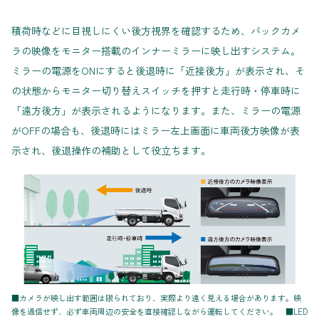
積荷時などに目視しにくい後方視界を確認するため、バックカメ
ラの映像をモニター搭載のインナーミラーに映し出すシステム。
ミラーの電源をONにすると後退時に「近接後方」が表示され、そ
の状態からモニター切り替えスイッチを押すと走行時・停車時に
「遠方後方」が表示されるようになります。また、ミラーの電源
がOFFの場合も、後退時にはミラー左上画面に車両後方映像が表
示され、後退操作の補助として役立ちます。
■カメラが映し出す範囲は限られており、実際より遠く見える場合があります。映
像を過信せず、必ず車両周辺の安全を直接確認しながら運転してください。 ■LED