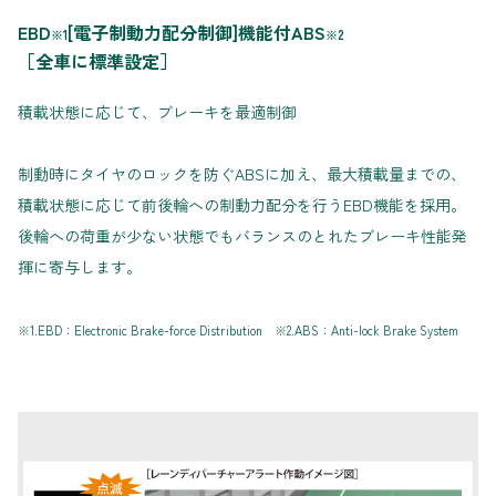
EBD
[電子制動力配分制御]機能付ABS
※1
※2
［全車に標準設定］
積載状態に応じて、ブレーキを最適制御
制動時にタイヤのロックを防ぐABSに加え、最大積載量までの、
積載状態に応じて前後輪への制動力配分を行うEBD機能を採用。
後輪への荷重が少ない状態でもバランスのとれたブレーキ性能発
揮に寄与します。
※1.EBD：Electronic Brake-force Distribution ※2.ABS：Anti-lock Brake System