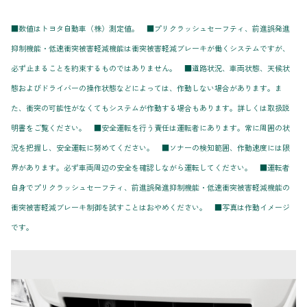
■数値はトヨタ自動車（株）測定値。 ■プリクラッシュセーフティ、前進誤発進
抑制機能・低速衝突被害軽減機能は衝突被害軽減ブレーキが働くシステムですが、
必ず止まることを約束するものではありません。 ■道路状況、車両状態、天候状
態およびドライバーの操作状態などによっては、作動しない場合があります。ま
た、衝突の可能性がなくてもシステムが作動する場合もあります。詳しくは取扱説
明書をご覧ください。 ■安全運転を行う責任は運転者にあります。常に周囲の状
況を把握し、安全運転に努めてください。 ■ソナーの検知範囲、作動速度には限
界があります。必ず車両周辺の安全を確認しながら運転してください。 ■運転者
自身でプリクラッシュセーフティ、前進誤発進抑制機能・低速衝突被害軽減機能の
衝突被害軽減ブレーキ制御を試すことはおやめください。 ■写真は作動イメージ
です。