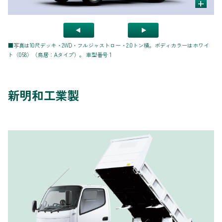
+
■
写真は10尺デッキ・2WD・フルジャストロー・2.0トン積。ボディカラーはホワイ
ト〈058〉（鳥居：Aタイプ）。 車型番号 1
新明和工業製