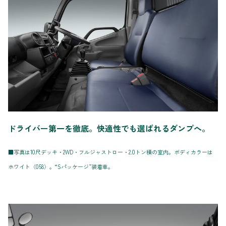
ドライバー第一を徹底。快適性でも選ばれるダンプへ。
■写真は10尺デッキ・2WD・フルジャストロー・2.0トン積の室内。ボディカラーは
ホワイト〈058〉。“Sパッケージ”装着車。