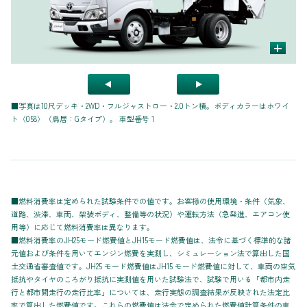
+
■
写真は10尺デッキ・2WD・フルジャストロー・2.0トン積。ボディカラーはホワイ
ト〈058〉（鳥居：Gタイプ）。 車型番号 1
■燃料消費率は定められた試験条件での値です。お客様の使用環境・条件（気象、
道路、渋滞、車両、架装ボディ、整備等の状況）や運転方法（急発進、エアコン使
用等）に応じて燃料消費率は異なります。
■燃料消費率のJH25モード燃費値とJH15モード燃費値は、法令に基づく標準的な諸
元値および条件を用いてエンジン燃費を実測し、シミュレーション法で算出した国
土交通省審査値です。JH25 モード燃費値はJH15 モード燃費値に対して、車両の空気
抵抗やタイヤのころがり抵抗に実測値を用いた試験法で、試験で用いる「都市内走
行と都市間走行の走行比率」については、走行実態の調査結果が反映された法定比
率で算出した燃費値です。これらの燃費値は法令で定められた燃費値計算条件の車