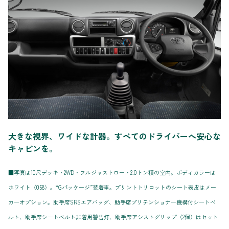
大きな視界、ワイドな計器。すべてのドライバーへ安心な
キャビンを。
■写真は10尺デッキ・2WD・フルジャストロー・2.0トン積の室内。ボディカラーは
ホワイト〈058〉。“Gパッケージ”装着車。プリントトリコットのシート表皮はメー
カーオプション。助手席SRSエアバッグ、助手席プリテンショナー機構付シートベ
ルト、助手席シートベルト非着用警告灯、助手席アシストグリップ（2個）はセット