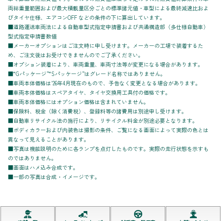
両総重量範囲および最大積載量区分ごとの標準諸元値・車型による最終減速比およ
びタイヤ仕様、エアコンOFF などの条件の下に算出しています。
■道路運送車両法による自動車型式指定申請書および共通構造部（多仕様自動車）
型式指定申請書数値
■メーカーオプションはご注文時に申し受けます。メーカーの工場で装着するた
め、ご注文後はお受けできませんのでご了承ください。
■オプション装着により、車両重量、車両寸法等が変更になる場合があります。
■“Gパッケージ”“Sパッケージ”はグレード名称ではありません。
■車両本体価格は'26年4月現在のもので、予告なく変更となる場合があります。
■車両本体価格はスペアタイヤ、タイヤ交換用工具付の価格です。
■車両本体価格にはオプション価格は含まれていません。
■保険料、税金（除く消費税）、登録料等の諸費用は別途申し受けます。
■自動車リサイクル法の施行により、リサイクル料金が別途必要となります。
■ボディカラーおよび内装色は撮影の条件、ご覧になる画面によって実際の色とは
異なって見えることがあります。
■写真は機能説明のために各ランプを点灯したものです。実際の走行状態を示すも
のではありません。
■画面はハメ込み合成です。
■一部の写真は合成・イメージです。