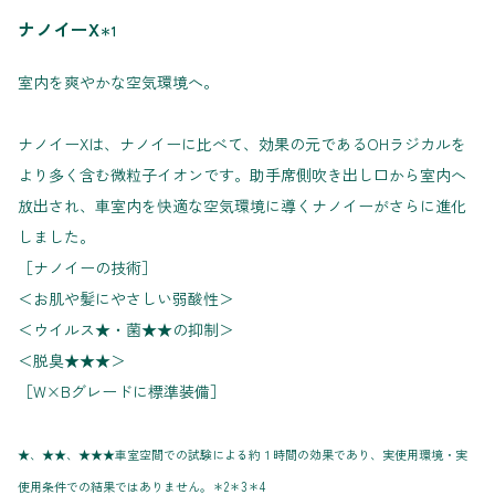
ナノイーX
＊1
室内を爽やかな空気環境へ。
ナノイーXは、ナノイーに比べて、効果の元であるOHラジカルを
より多く含む微粒子イオンです。助手席側吹き出し口から室内へ
放出され、車室内を快適な空気環境に導くナノイーがさらに進化
しました。
［ナノイーの技術］
＜お肌や髪にやさしい弱酸性＞
＜ウイルス★・菌★★の抑制＞
＜脱臭★★★＞
［W×Bグレードに標準装備］
★、★★、★★★車室空間での試験による約１時間の効果であり、実使用環境・実
使用条件での結果ではありません。＊2＊3＊4