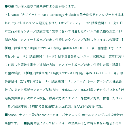
●効果には個人差や作動条件による差があります。
＊1. nanoe（ナノイー）= nano-technology + electric 最先端のテクノロジーから生ま
れた “水に包まれている電気を帯びたイオン” のこと。 ＊2. 試験機関：（一財）日
本食品分析センター／試験方法：実車において付着したウイルス感染価を測定／抑
制の方法：ナノイーを放出／対象：付着したウイルス／試験したウイルスの種類：1
種類／試験結果：1時間で99％以上抑制。第20073697001-0101 号。報告書日付：2020
年12 月4 日 ＊3. 試験機関：（一財）日本食品分析センター／試験方法：実車におい
て付着した菌数を測定／抑制の方法：ナノイーを放出／対象：付着した菌／試験し
た菌の種類：1 種類／試験結果：1 時間で99％以上抑制。 第15038623001-0101 号。報
告書日付：2015 年5 月12 日 ＊4. 試験機関：パナソニック ホールディングス株式会
社プロダクト解析センター／試験方法：実車において布に付着させたタバコ臭を6 段
階臭気強度表示法による検証／脱臭の方法：ナノイーを放出／対象：付着したタバ
コ臭／試験結果：1 時間で臭気強度1.8 以上低減。BAA33-150318-M35。
■nanoe、ナノイー及びnanoeマークは、パナソニック ホールディングス株式会社の
商標です。 ■使用環境によってはナノイーの効果が十分に得られない場合があり