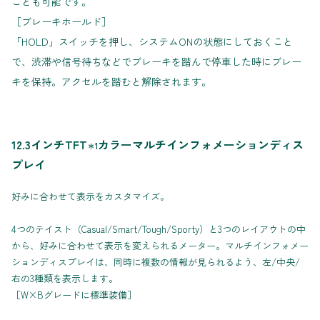
ことも可能です。
［ブレーキホールド］
「HOLD」スイッチを押し、システムONの状態にしておくこと
で、渋滞や信号待ちなどでブレーキを踏んで停車した時にブレー
キを保持。アクセルを踏むと解除されます。
12.3インチTFT
カラーマルチインフォメーションディス
＊1
プレイ
好みに合わせて表示をカスタマイズ。
4つのテイスト（Casual/Smart/Tough/Sporty）と3つのレイアウトの中
から、好みに合わせて表示を変えられるメーター。マルチインフォメー
ションディスプレイは、同時に複数の情報が見られるよう、左/中央/
右の3種類を表示します。
［W×Bグレードに標準装備］