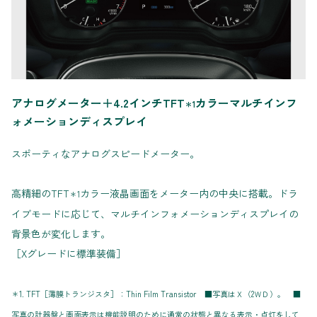
アナログメーター＋4.2インチTFT
カラーマルチインフ
＊1
ォメーションディスプレイ
スポーティなアナログスピードメーター。
高精細のTFT
カラー液晶画面をメーター内の中央に搭載。ドラ
＊1
イブモードに応じて、マルチインフォメーションディスプレイの
背景色が変化します。
［Xグレードに標準装備］
＊1. TFT［薄膜トランジスタ］：Thin Film Transistor ■写真はＸ（2ＷＤ）。 ■
写真の計器盤と画面表示は機能説明のために通常の状態と異なる表示・点灯をして