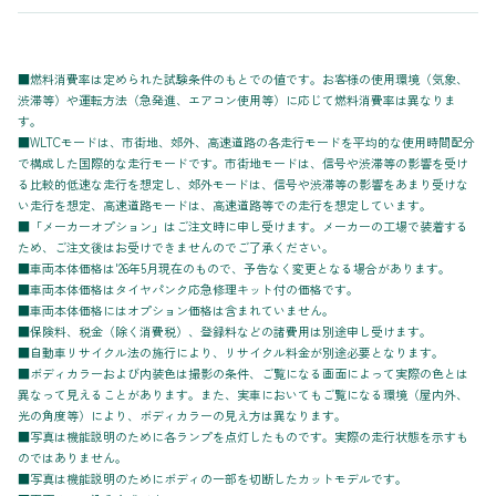
■燃料消費率は定められた試験条件のもとでの値です。お客様の使用環境（気象、
渋滞等）や運転方法（急発進、エアコン使用等）に応じて燃料消費率は異なりま
す。
■WLTCモードは、市街地、郊外、高速道路の各走行モードを平均的な使用時間配分
で構成した国際的な走行モードです。市街地モードは、信号や渋滞等の影響を受け
る比較的低速な走行を想定し、郊外モードは、信号や渋滞等の影響をあまり受けな
い走行を想定、高速道路モードは、高速道路等での走行を想定しています。
■「メーカーオプション」はご注文時に申し受けます。メーカーの工場で装着する
ため、ご注文後はお受けできませんのでご了承ください。
■車両本体価格は'26年5月現在のもので、予告なく変更となる場合があります。
■車両本体価格はタイヤパンク応急修理キット付の価格です。
■車両本体価格にはオプション価格は含まれていません。
■保険料、税金（除く消費税）、登録料などの諸費用は別途申し受けます。
■自動車リサイクル法の施行により、リサイクル料金が別途必要となります。
■ボディカラーおよび内装色は撮影の条件、ご覧になる画面によって実際の色とは
異なって見えることがあります。また、実車においてもご覧になる環境（屋内外、
光の角度等）により、ボディカラーの見え方は異なります。
■写真は機能説明のために各ランプを点灯したものです。実際の走行状態を示すも
のではありません。
■写真は機能説明のためにボディの一部を切断したカットモデルです。