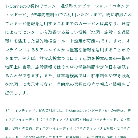
T-Connectの契約でセンター通信型のナビゲーション「コネクテ
ィッドナビ」が5年間無料
でご利用いただけます。既に収録され
＊1
ているナビ情報を活用するこれまでのカーナビとは異なり、通信
によってセンターから取得する新しい情報（地図・施設・交通情
報）を活用した目的地検索・ルート設定が可能
です。また、オ
＊2
ンラインによるリアルタイムかつ豊富な情報を活用することがで
きます。例えば、飲食店検索では口コミ点数を検索結果の一覧や
地図上に表示、施設情報ではその店の営業時間や定休日を確認す
ることができます。また、駐車場検索では、駐車料金や空き状況
を地図上に表示するなど、目的地の選択に役立つ幅広い情報をご
提供します。
＊1. コネクティッドナビのご利用には、T-Connectスタンダード（22）の契約と、デ
ィスプレイオーディオ（コネクティッドナビ対応）Plusはコネクティッドナビ（車
載ナビ有）の契約、ディスプレイオーディオ（コネクティッドナビ対応）はコネク
ティッドナビの契約が必要となります。初度登録日から5年間無料（6年目以降有