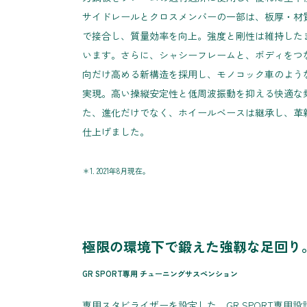
サイドレールとクロスメンバーの一部は、板厚・材
で接合し、質量効率を向上。強度と剛性は維持した
います。さらに、シャシーフレームと、ボディをつ
向だけ高める新構造を採用し、モノコック車のよう
実現。高い操縦安定性と低周波振動を抑える快適な
た、進化だけでなく、ホイールベースは継承し、革
仕上げました。
＊1. 2021年8月現在。
極限の環境下で鍛えた強靱な足回り
GR SPORT専用 チューニングサスペンション
専用スタビライザーを設定した、GR SPORT専