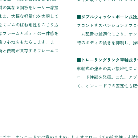
質の異なる鋼板をレーザー溶接
まま、大幅な軽量化を実現して
■ダブルウィッシュボーン式独
なぐゴムのばね剛性をこじり方
フロントサスペンションオフロ
なフレームとボディの一体感を
ーム配置の最適化により、オン
乗り心地をもたらします。ま
時のボディの傾きを抑制し、操
新と伝統が共存するフレームに
■トレーリングリンク車軸式リ
車軸式の強みの高い接地性によ
ロード性能を発揮。また、アブ
く、オンロードでの安定性も確
。
用設計です。オンロードでの意のままの走りとオフロードでの接地性・走