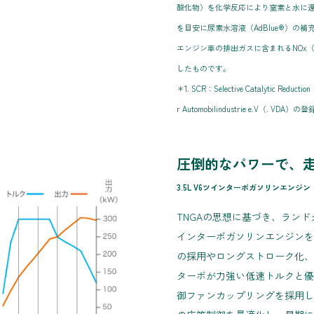
酸化物）を化学反応により窒素と水に
を目安に尿素水溶液（AdBlue®）の補
エンジン車の排出ガスに含まれるNOx
したものです。
＊1. SCR：Selective Catalytic Reducti
r Automobilindustrie e.V（. VDA
圧倒的なパワーで、
3.5L V6ツインターボガソリンエンジン（
TNGAの思想に基づき、ランド
インターボガソリンエンジンを
の採用やロングストローク化、
ターボが力強い低速トルクと優
御ファンカップリングを採用し