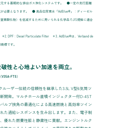
還元する画期的な排出ガス浄化システムです。 ●一定の走行距離
充が必要となります。 ● 高品位尿素水「AdBlue®」：ディーゼル
（窒素酸化物）を低減するために用いられる化学品でJIS規格に適合
on ＊2. DPF：Diesel Particulate Filter ＊3. AdBlue®は、Verband de
）の登録商標です。
走破性と心地よい加速を両立。
V35A-FTS）
クルーザー伝統の信頼性を継承した3.5L V型6気筒ツ
新開発。マルチホール直噴インジェクター付D-4ST
バルブ挟角の最適化による高速燃焼と高効率ツイン
れた過給レスポンスを生み出します。また、電子制
、優れた燃費性能と静粛性に貢献。エンジントルク