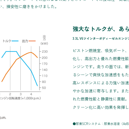
い、操安性に磨きをかけました。
強大なトルクが、あ
3.3L V6ツインターボディーゼルエンジン
ピストン燃焼室、吸気ポート、
化し、高出力と優れた燃費性能を
ンジンです。走りの面では、新
るシーンで爽快な加速感をもた
高レスポンスによる力強い加速
やかな加速に寄与します。また
れた燃費性能と静粛性に貢献。
クリーン化に高い効果を発揮し
●尿素SCRシステム：尿素水溶液（AdB