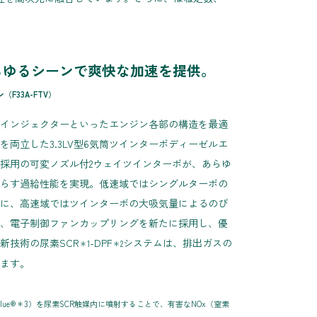
らゆるシーンで爽快な加速を提供。
（F33A-FTV）
インジェクターといったエンジン各部の構造を最適
両立した3.3LV型6気筒ツインターボディーゼルエ
採用の可変ノズル付2ウェイツインターボが、あらゆ
らす過給性能を実現。低速域ではシングルターボの
に、高速域ではツインターボの大吸気量によるのび
、電子制御ファンカップリングを新たに採用し、優
新技術の尿素SCR
-DPF
システムは、排出ガスの
＊1
＊2
ます。
lue®＊3）を尿素SCR触媒内に噴射することで、有害なNOx（窒素