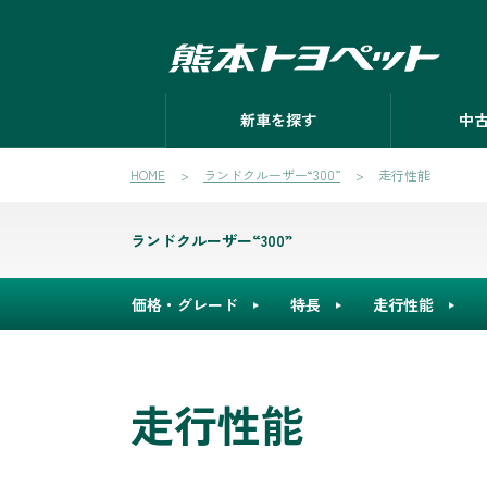
新車を探す
中
HOME
ランドクルーザー“300”
走行性能
ランドクルーザー“300”
価格・グレード
特長
走行性能
走行性能