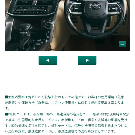
+
■燃料消費率は定められた試験条件のもとでの値です。お客様の使用環境（気象、
渋滞等）や運転方法（急発進、エアコン使用等）に応じて燃料消費率は異なりま
す。
■WLTCモードは、市街地、郊外、高速道路の各走行モードを平均的な使用時間配分
で構成した国際的な走行モードです。市街地モードは、信号や渋滞等の影響を受け
る比較的低速な走行を想定し、郊外モードは、信号や渋滞等の影響をあまり受けな
い走行を想定、高速道路モードは、高速道路等での走行を想定しています。