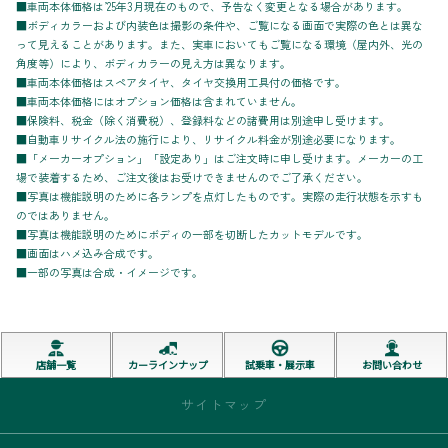
■車両本体価格は’25年3月現在のもので、予告なく変更となる場合があります。
■ボディカラーおよび内装色は撮影の条件や、ご覧になる画面で実際の色とは異な
って見えることがあります。また、実車においてもご覧になる環境（屋内外、光の
角度等）により、ボディカラーの見え方は異なります。
■車両本体価格はスペアタイヤ、タイヤ交換用工具付の価格です。
■車両本体価格にはオプション価格は含まれていません。
■保険料、税金（除く消費税）、登録料などの諸費用は別途申し受けます。
■自動車リサイクル法の施行により、リサイクル料金が別途必要になります。
■「メーカーオプション」「設定あり」はご注文時に申し受けます。メーカーの工
場で装着するため、ご注文後はお受けできませんのでご了承ください。
■写真は機能説明のために各ランプを点灯したものです。実際の走行状態を示すも
のではありません。
■写真は機能説明のためにボディの一部を切断したカットモデルです。
■画面はハメ込み合成です。
■一部の写真は合成・イメージです。
店舗一覧
カーラインナップ
試乗車・展示車
お問い合わせ
サイトマップ