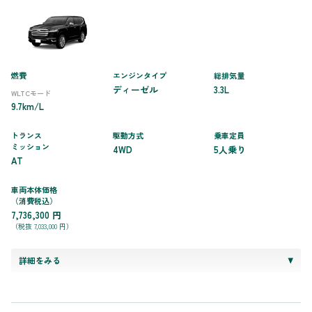
燃費
エンジンタイプ
総排気量
ディーゼル
3.3L
WLTCモード
9.7km/L
トランス
駆動方式
乗車定員
ミッション
4WD
5人乗り
AT
車両本体価格
（消費税込）
7,736,300 円
（税抜 7,033,000 円）
詳細をみる