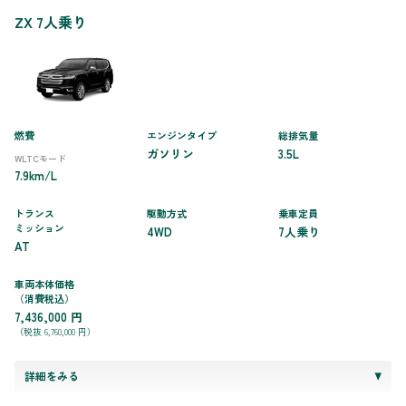
ZX 7人乗り
燃費
エンジンタイプ
総排気量
ガソリン
3.5L
WLTCモード
7.9km/L
トランス
駆動方式
乗車定員
ミッション
4WD
7人乗り
AT
車両本体価格
（消費税込）
7,436,000 円
（税抜 6,760,000 円）
詳細をみる