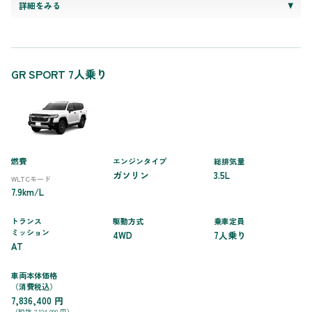
詳細をみる
GR SPORT 7人乗り
燃費
エンジンタイプ
総排気量
ガソリン
3.5L
WLTCモード
7.9km/L
トランス
駆動方式
乗車定員
ミッション
4WD
7人乗り
AT
車両本体価格
（消費税込）
7,836,400 円
（税抜 7,124,000 円）