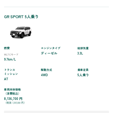
GR SPORT 5人乗り
燃費
エンジンタイプ
総排気量
ディーゼル
3.3L
WLTCモード
9.7km/L
トランス
駆動方式
乗車定員
ミッション
4WD
5人乗り
AT
車両本体価格
（消費税込）
8,136,700 円
（税抜 7,397,000 円）