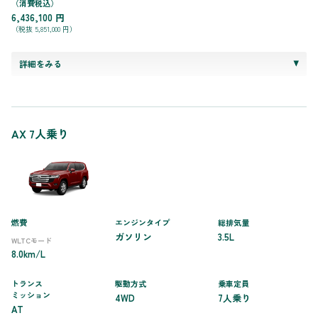
（消費税込）
6,436,100 円
（税抜 5,851,000 円）
詳細をみる
AX 7人乗り
燃費
エンジンタイプ
総排気量
ガソリン
3.5L
WLTCモード
8.0km/L
トランス
駆動方式
乗車定員
ミッション
4WD
7人乗り
AT