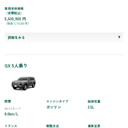
車両本体価格
（消費税込）
5,630,900 円
（税抜 5,119,000 円）
詳細をみる
GX 5人乗り
燃費
エンジンタイプ
総排気量
ガソリン
3.5L
WLTCモード
8.0km/L
トランス
駆動方式
乗車定員