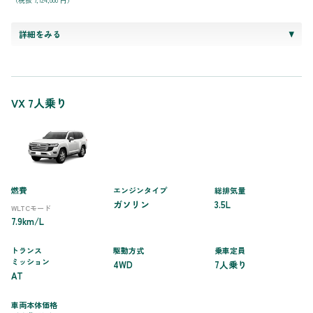
詳細をみる
VX 7人乗り
燃費
エンジンタイプ
総排気量
ガソリン
3.5L
WLTCモード
7.9km/L
トランス
駆動方式
乗車定員
ミッション
4WD
7人乗り
AT
車両本体価格