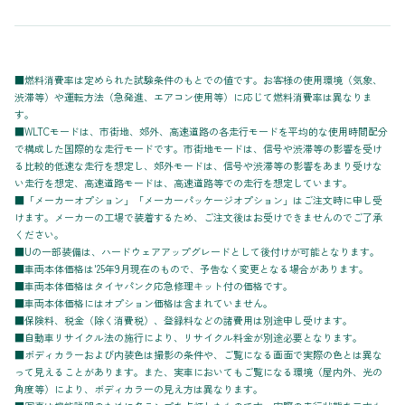
■燃料消費率は定められた試験条件のもとでの値です。お客様の使用環境（気象、
渋滞等）や運転方法（急発進、エアコン使用等）に応じて燃料消費率は異なりま
す。
■WLTCモードは、市街地、郊外、高速道路の各走行モードを平均的な使用時間配分
で構成した国際的な走行モードです。市街地モードは、信号や渋滞等の影響を受け
る比較的低速な走行を想定し、郊外モードは、信号や渋滞等の影響をあまり受けな
い走行を想定、高速道路モードは、高速道路等での走行を想定しています。
■「メーカーオプション」「メーカーパッケージオプション」はご注文時に申し受
けます。メーカーの工場で装着するため、ご注文後はお受けできませんのでご了承
ください。
■Uの一部装備は、ハードウェアアップグレードとして後付けが可能となります。
■車両本体価格は'25年9月現在のもので、予告なく変更となる場合があります。
■車両本体価格はタイヤパンク応急修理キット付の価格です。
■車両本体価格にはオプション価格は含まれていません。
■保険料、税金（除く消費税）、登録料などの諸費用は別途申し受けます。
■自動車リサイクル法の施行により、リサイクル料金が別途必要となります。
■ボディカラーおよび内装色は撮影の条件や、ご覧になる画面で実際の色とは異な
って見えることがあります。また、実車においてもご覧になる環境（屋内外、光の
角度等）により、ボディカラーの見え方は異なります。