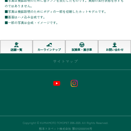
■写真は機能説明のために各ランプを点灯したものです。実際の走行状態を示すも
のではありません。
■写真は機能説明のためにボディの一部を切断したカットモデルです。
■画面はハメ込み合成です。
■一部の写真は合成・イメージです。
店舗一覧
カーラインナップ
試乗車・展示車
お問い合わせ
サイトマップ
トップページ
お店情報
新車
中古車
Copyright © KUMAMOTO TOYOPET 2006-2020. All Rights Reserved.
熊本トヨペット株式会社 第931020000546号