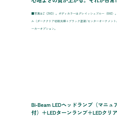
心地よさの質が上がる。それが日常
■写真はZ（2WD）。ボディカラーはグレイッシュブルー〈8W2〉。195
ル（ダーククリア切削光輝＋ブラック塗装/センターオーナメント
ーカーオプション。
Bi-Beam LEDヘッドランプ（マ
付）＋LEDターンランプ＋LEDクリ