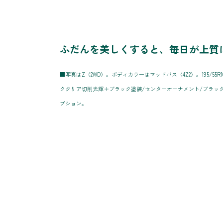
ふだんを美しくすると、毎日が上質
■写真はZ（2WD）。ボディカラーはマッドバス〈4Z2〉。195/55R
ククリア切削光輝＋ブラック塗装/センターオーナメント/ブラッ
プション。