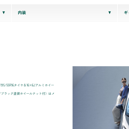
内装
ギ
/55R16タイヤ＆16×6Jアルミホイー
/ブラック塗装ホイールナット付）はメ