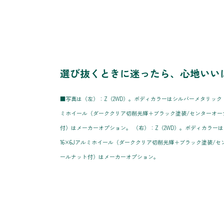
選び抜くときに迷ったら、心地いい
■写真は（左）：Z（2WD）。ボディカラーはシルバーメタリック〈1L0〉
ミホイール（ダーククリア切削光輝＋ブラック塗装/センターオー
付）はメーカーオプション。 （右）：Z（2WD）。ボディカラーはマッド
16×6Jアルミホイール（ダーククリア切削光輝＋ブラック塗装/
ールナット付）はメーカーオプション。