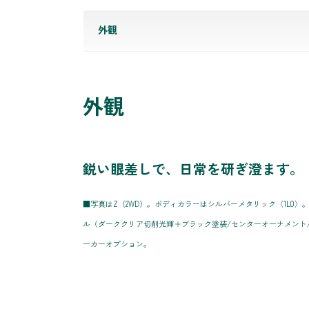
外観
外観
鋭い眼差しで、日常を研ぎ澄ます。
■写真はZ（2WD）。ボディカラーはシルバーメタリック〈1L0〉。195
ル（ダーククリア切削光輝＋ブラック塗装/センターオーナメント
ーカーオプション。