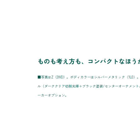
ものも考え方も、コンパクトなほう
■写真はZ（2WD）。ボディカラーはシルバーメタリック〈1L0〉。195
ル（ダーククリア切削光輝＋ブラック塗装/センターオーナメント
ーカーオプション。