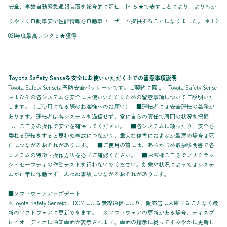
安全、事故自動緊急通報装置を総合的に評価、1〜５★で表すことにより、よりわか
りやすく自動車安全性能情報を自動車ユーザーへ提供することになりました。 ＊3. 2
021年度最高ランク５★獲得
Toyota Safety Senseを安全にお使いいただく上での留意事項説明
Toyota Safety Senseは予防安全パッケージです。ご契約に際し、Toyota Safety Sense
およびその各システムを安全にお使いいただくための留意事項についてご説明いた
します。（ご使用になる際のお客様へのお願い） ■運転者には安全運転の義務が
あります。運転者は各システムを過信せず、常に自らの責任で周囲の状況を把握
し、ご自身の操作で安全を確保してください。 ■各システムに頼ったり、安全を
委ねる運転をすると思わぬ事故につながり、重大な傷害におよぶか最悪の場合は死
亡につながるおそれがあります。 ■ご使用の前には、あらかじめ取扱説明書で各
システムの特徴・操作方法を必ずご確認ください。 ■お客様ご自身でプリクラッ
シュセーフティの作動テストを行わないでください。対象や状況によってはシステ
ムが正常に作動せず、思わぬ事故につながるおそれがあります。
■ソフトウェアアップデート
⚠Toyota Safety Senseは、DCMによる無線通信により、販売店に入庫することなく最
新のソフトウェアに更新できます。 ※ソフトウェアの更新がある場合、ディスプ
レイオーディオに通知画面が表示されます。画面の指示に従ってすみやかに更新し