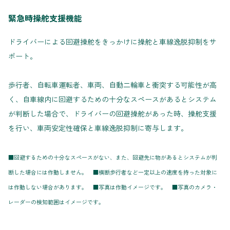
緊急時操舵支援機能
ドライバーによる回避操舵をきっかけに操舵と車線逸脱抑制をサ
ポート。
歩行者、自転車運転者、車両、自動二輪車と衝突する可能性が高
く、自車線内に回避するための十分なスペースがあるとシステム
が判断した場合で、ドライバーの回避操舵があった時、操舵支援
を行い、車両安定性確保と車線逸脱抑制に寄与します。
■回避するための十分なスペースがない、また、回避先に物があるとシステムが判
断した場合には作動しません。 ■横断歩行者など一定以上の速度を持った対象に
は作動しない場合があります。 ■写真は作動イメージです。 ■写真のカメラ・
レーダーの検知範囲はイメージです。