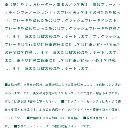
車（昼）をミリ波レーダーと単眼カメラで検出。警報ブザーとマ
ルチインフォメーションディスプレイ表示で衝突の可能性を知ら
せ、ブレーキを踏めた場合はプリクラッシュブレーキアシスト。
ブレーキを踏めなかった場合はプリクラッシュブレーキを作動さ
せ、衝突回避または被害軽減をサポートします。プリクラッシュ
ブレーキは歩行者や自転車運転者に対しては自車が約5〜80km/h
の速度域で作動し、衝突回避または被害軽減をサポートします。
また、車両や自動二輪車に対しては自車が約5km/h以上で作動
し、衝突回避または被害軽減をサポートします。
■道路状況、交差点の形状、車両状態および天候状態等によっては作動しない場合
があります。また、衝突の可能性がなくてもシステムが作動する場合もあります。
詳しくは取扱説明書をご覧ください。 ■プリクラッシュセーフティはあくまで運
転を支援する機能です。本機能を過信せず、必ずドライバーが責任を持って運転し
てください。 ■数値はトヨタ自動車（株）測定値。 ■写真は作動イメージで
す。 ■写真のカメラ・レーダーの検知範囲はイメージです。