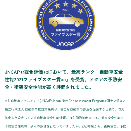
JNCAP
総合評価
において、最高ランク「自動車安全
＊1
＊2
性能2021ファイブスター賞
」を受賞。アクアの予防安
＊3
全・衝突安全性能が高く評価されました。
＊1. 自動車アセスメント(JNCAP:Japan New Car Assessment Program):国土交通省と
独立行政法人 自動車事故対策機構が、安全な自動車の普及を促進する目的で、1995
年度より公表している自動車安全性能情報。 ＊2. 2019年度までは、衝突安全性能と
予防安全性能等、別々の評価を行なっていましたが、2020年度から、衝突安全、予防