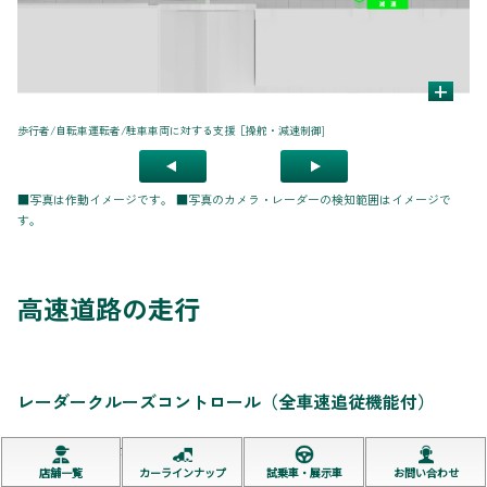
+
歩行者/自転車運転者/駐車車両に対する支援［操舵・減速制御
]
先
■写真は作動イメージです。 ■写真のカメラ・レーダーの検知範囲はイメージで
す。
高速道路の走行
レーダークルーズコントロール（全車速追従機能付）
ついていくをサポート。
店舗一覧
カーラインナップ
試乗車・展示車
お問い合わせ