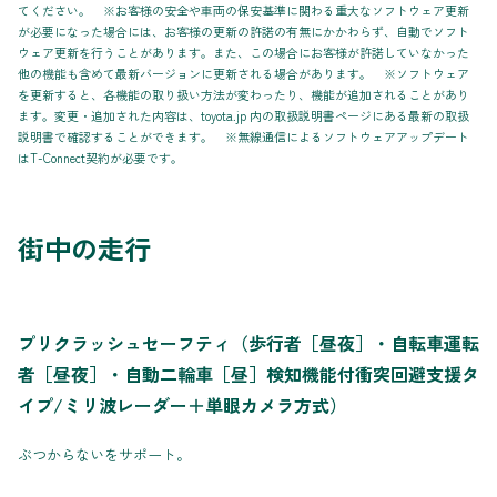
てください。 ※お客様の安全や車両の保安基準に関わる重大なソフトウェア更新
が必要になった場合には、お客様の更新の許諾の有無にかかわらず、自動でソフト
ウェア更新を行うことがあります。また、この場合にお客様が許諾していなかった
他の機能も含めて最新バージョンに更新される場合があります。 ※ソフトウェア
を更新すると、各機能の取り扱い方法が変わったり、機能が追加されることがあり
ます。変更・追加された内容は、toyota.jp 内の取扱説明書ページにある最新の取扱
説明書で確認することができます。 ※無線通信によるソフトウェアアップデート
はT-Connect契約が必要です。
街中の走行
プリクラッシュセーフティ（歩行者［昼夜］・自転車運転
者［昼夜］・自動二輪車［昼］検知機能付衝突回避支援タ
イプ/ミリ波レーダー＋単眼カメラ方式）
ぶつからないをサポート。