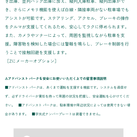
き出庫、並列バック出庫に加え、縦列⼊庫駐⾞、縦列出庫がで
き、さらにメモリ機能を使えば白線・隣接車両がない駐車場でも
アシストが可能です。ステアリング、アクセル、ブレーキの操作
をクルマが支援してくれるため、安心してラクに停められます。
また、カメラやソナーによって、周囲を監視しながら駐車を支
援。障害物を検知した場合には警報を鳴らし、ブレーキ制御を行
うことで接触回避を支援します。
［Zにメーカーオプション］
⚠アドバンスト パークを安全にお使いいただく上での留意事項説明
■アドバンスト パークは、あくまで運転を支援する機能です。システムを過信せ
ず、必ずドライバーが責任を持って周囲の状況を把握し、安全運転を心がけてくだ
さい。 ■アドバンスト パークは、駐車環境や周辺状況によっては使用できない場
合があります。 ■字光式ナンバープレートは装着できません。