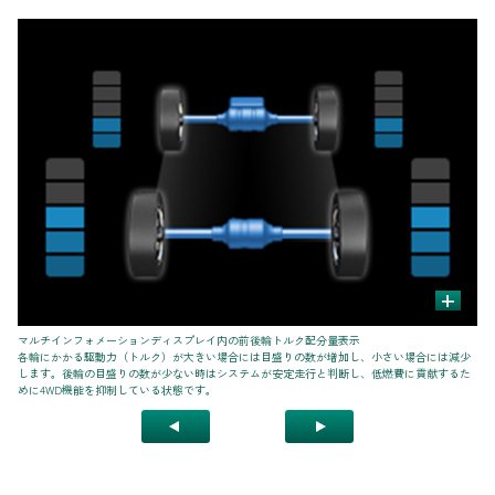
+
マルチインフォメーションディスプレイ内の前後輪トルク配分量表示
■
各輪にかかる駆動力（トルク）が大きい場合には目盛りの数が増加し、小さい場合には減少
後
します。後輪の目盛りの数が少ない時はシステムが安定走行と判断し、低燃費に貢献するた
ッ
めに4WD機能を抑制している状態です。