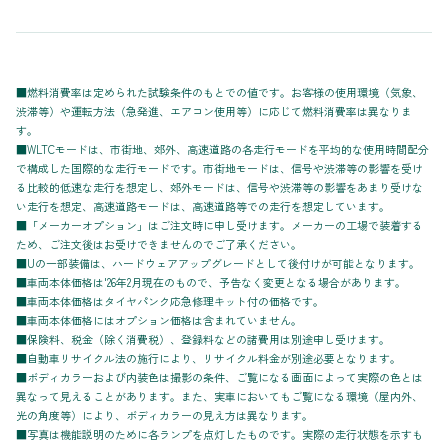
■燃料消費率は定められた試験条件のもとでの値です。お客様の使用環境（気象、
渋滞等）や運転方法（急発進、エアコン使用等）に応じて燃料消費率は異なりま
す。
■WLTCモードは、市街地、郊外、高速道路の各走行モードを平均的な使用時間配分
で構成した国際的な走行モードです。市街地モードは、信号や渋滞等の影響を受け
る比較的低速な走行を想定し、郊外モードは、信号や渋滞等の影響をあまり受けな
い走行を想定、高速道路モードは、高速道路等での走行を想定しています。
■「メーカーオプション」はご注文時に申し受けます。メーカーの工場で装着する
ため、ご注文後はお受けできませんのでご了承ください。
■Uの一部装備は、ハードウェアアップグレードとして後付けが可能となります。
■車両本体価格は'26年2月現在のもので、予告なく変更となる場合があります。
■車両本体価格はタイヤパンク応急修理キット付の価格です。
■車両本体価格にはオプション価格は含まれていません。
■保険料、税金（除く消費税）、登録料などの諸費用は別途申し受けます。
■自動車リサイクル法の施行により、リサイクル料金が別途必要となります。
■ボディカラーおよび内装色は撮影の条件、ご覧になる画面によって実際の色とは
異なって見えることがあります。また、実車においてもご覧になる環境（屋内外、
光の角度等）により、ボディカラーの見え方は異なります。
■写真は機能説明のために各ランプを点灯したものです。実際の走行状態を示すも