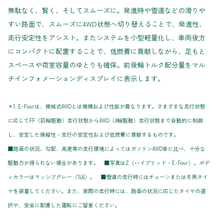
無駄なく、賢く、そしてスムーズに。発進時や雪道などの滑りや
すい路面で、スムーズに4WD状態へ切り替えることで、発進性、
走行安定性をアシスト。またシステムを小型軽量化し、車両後方
にコンパクトに配置することで、低燃費に貢献しながら、足もと
スペースや荷室容量のゆとりも確保。前後輪トルク配分量をマル
チインフォメーションディスプレイに表示します。
＊1. E-Fourは、機械式4WDとは機構および性能が異なります。さまざまな走行状態
に応じてFF（前輪駆動）走行状態から4WD（4輪駆動）走行状態まで自動的に制御
し、安定した操縦性・走行の安定性および低燃費に貢献するものです。
■路面の状況、勾配、高速等の走行環境によってはガソリン4WD車に比べ、十分な
駆動力が得られない場合があります。 ■写真はZ（ハイブリッド・E-Four）。ボデ
ィカラーはマッシブグレー〈1L6〉。 ■雪道の走行時にはチェーンまたは冬用タイ
ヤを装着してください。また、実際の走行時には、路面の状況に応じたタイヤの選
択や、安全に配慮した運転にご留意ください。