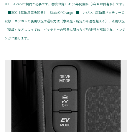
＊1. T-Connect契約が必要です。初度登録日より5年間無料（6年目以降有料）です。
■SOC［駆動用電池残量］：State Of Charge ■エンジン、駆動用バッテリーの
状態、エアコンの使用状況や運転方法（急発進・所定の車速を超える）、道路状況
（登坂）などによっては、バッテリーの残量に関わらずEV走行が解除され、エンジ
ンが作動します。