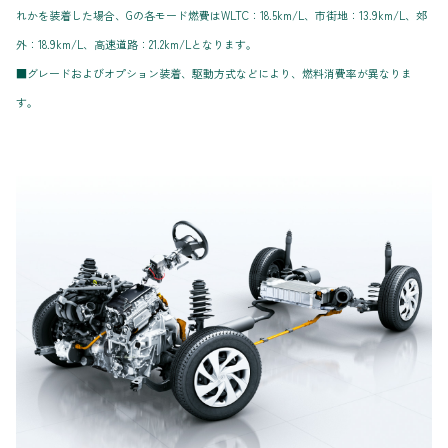
れかを装着した場合、Gの各モード燃費はWLTC：18.5km/L、市街地：13.9km/L、郊
外：18.9km/L、高速道路：21.2km/Lとなります。
■グレードおよびオプション装着、駆動方式などにより、燃料消費率が異なりま
す。