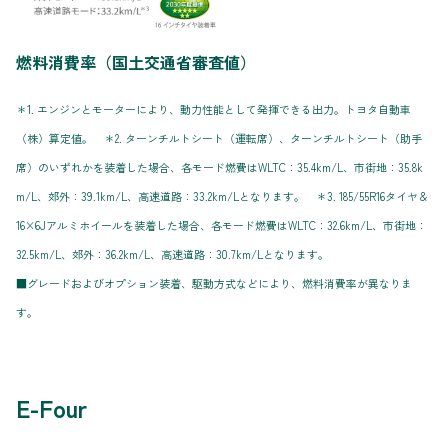
燃料消費率（国土交通省審査値）
＊1. エンジンとモーターにより、動力性能として発揮できる出力。トヨタ自動車
（株）算定値。 ＊2. ターンチルトシート（運転席）、ターンチルトシート（助手
席）のいずれかを装着した場合、各モード燃費はWLTC：35.4km/L、市街地：35.8k
m/L、郊外：39.1km/L、高速道路：33.2km/Lとなります。 ＊3. 185/55R16タイヤ＆
16×6Jアルミホイールを装着した場合、各モード燃費はWLTC：32.6km/L、市街地：
32.5km/L、郊外：36.2km/L、高速道路：30.7km/Lとなります。
■グレードおよびオプション装着、駆動方式などにより、燃料消費率が異なりま
す。
E-Four