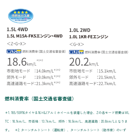
燃料消費率（国土交通省審査値）
＊1. 185/55R16タイヤ＆16×6Jアルミホイールを装着した場合、Zの各モード燃費はWL
TC：18.1km/L、市街地：13.7km/L、郊外：18.5km/L、高速道路：20.8km/Lとなりま
す。 ＊2. ターンチルトシート（運転席）、ターンチルトシート（助手席）のいず