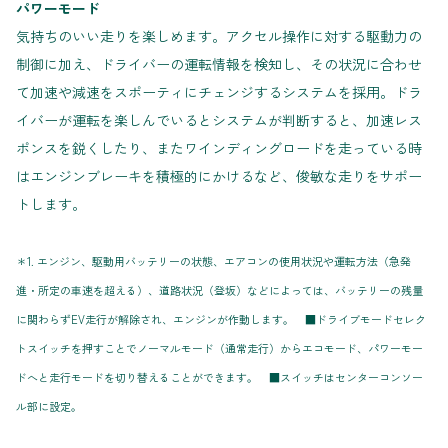
パワーモード
気持ちのいい走りを楽しめます。アクセル操作に対する駆動力の
制御に加え、ドライバーの運転情報を検知し、その状況に合わせ
て加速や減速をスポーティにチェンジするシステムを採用。ドラ
イバーが運転を楽しんでいるとシステムが判断すると、加速レス
ポンスを鋭くしたり、またワインディングロードを走っている時
はエンジンブレーキを積極的にかけるなど、俊敏な走りをサポー
トします。
＊1. エンジン、駆動用バッテリーの状態、エアコンの使用状況や運転方法（急発
進・所定の車速を超える）、道路状況（登坂）などによっては、バッテリーの残量
に関わらずEV走行が解除され、エンジンが作動します。 ■ドライブモードセレク
トスイッチを押すことでノーマルモード（通常走行）からエコモード、パワーモー
ドへと走行モードを切り替えることができます。 ■スイッチはセンターコンソー
ル部に設定。