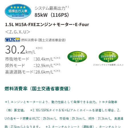
燃料消費率（国土交通省審査値）
＊1. エンジンとモーターにより、動力性能として発揮できる出力。トヨタ自動車
（株）算定値。 ＊2. 185/55R16タイヤ＆16×6Jアルミホイールを装着した場合、Z、
Uの各モード燃費はWLTC：29.0km/L、市街地：29.3km/L、郊外：31.3km/L、高速道
路：27.5km/Lとなります。 ＊3. ターンチルトシート（運転席）、ターンチルトシ