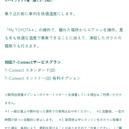
※ハイブリッド車（除くX・2WD）
乗り込む前に車内を快適温度にします。
「My TOYOTA+」の操作で、離れた場所からエアコンを操作。夏
も冬も快適な温度で乗車できることに加えて、凍結したガラスの
霜取りも行えます。
対応T-Connectサービスプラン
T-Connect スタンダード(22)
T-Connect エントリー(22) 有料オプション
※販売店装着オプションのリモートスタートを装着している場合はご利用いただけ
ません。
＊1. 一般公道上や閉め切った場所での使用はおやめください。 ＊2. 起動後、一定の
時間が経つと自動的に停止します。 ＊3. 車両停止中にエンジンをみだりに稼働さ
せた場合、条例により、罰則を受けることがありますのでご注意ください。（ご購