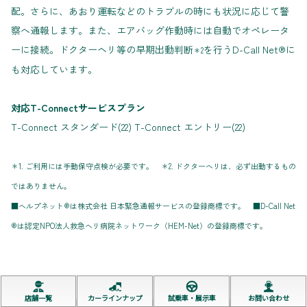
配。さらに、あおり運転などのトラブルの時にも状況に応じて警
察へ通報します。また、エアバッグ作動時には自動でオペレータ
ーに接続。ドクターヘリ等の早期出動判断
を行うD-Call Net®に
＊2
も対応しています。
対応T-Connectサービスプラン
T-Connect スタンダード(22) T-Connect エントリー(22)
＊1. ご利用には手動保守点検が必要です。 ＊2. ドクターヘリは、必ず出動するもの
ではありません。
■ヘルプネット®は株式会社 日本緊急通報サービスの登録商標です。 ■D-Call Net
®は認定NPO法人救急ヘリ病院ネットワーク（HEM-Net）の登録商標です。
店舗一覧
カーラインナップ
試乗車・展示車
お問い合わせ