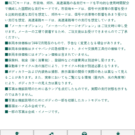
■WLTCモードは、市街地、郊外、高速道路の各走行モードを平均的な使用時間配分
で構成した国際的な走行モードです。市街地モードは、信号や渋滞等の影響を受け
る比較的低速な走行を想定し、郊外モードは、信号や渋滞等の影響をあまり受けな
い走行を想定、高速道路モードは、高速道路等での走行を想定しています。
■「メーカーオプション」「メーカーパッケージオプション」はご注文時に申し受
けます。メーカーの工場で装着するため、ご注文後はお受けできませんのでご了承
ください。
■車両本体価格は'24年12月現在のもので、予告なく変更となる場合があります。
■車両本体価格はタイヤパンク応急修理キット、タイヤ交換用工具付の価格です。
■車両本体価格にはオプション価格は含まれていません。
■保険料、税金（除く消費税）、登録料などの諸費用は別途申し受けます。
■自動車リサイクル法の施行により、リサイクル料金が別途必要となります。
■ボディカラーおよび内装色は撮影、表示画面の関係で実際の色とは異なって見え
ることがあります。また、実車においてもご覧になる環境（屋内外、光の角度等）
により、ボディカラーの見え方は異なります。
■写真は機能説明のために各ランプを点灯したものです。実際の走行状態を示すも
のではありません。
■写真は機能説明のためにボディの一部を切断したカットモデルです。
■画面はハメ込み合成です。
■一部の写真は合成・イメージです。