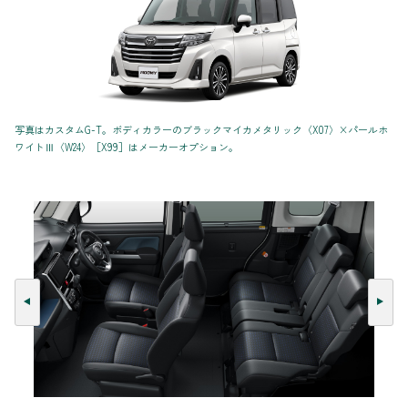
写真はカスタムG-T。ボディカラーのブラックマイカメタリック〈X07〉×パールホ
ワイトⅢ〈W24〉［X99］はメーカーオプション。