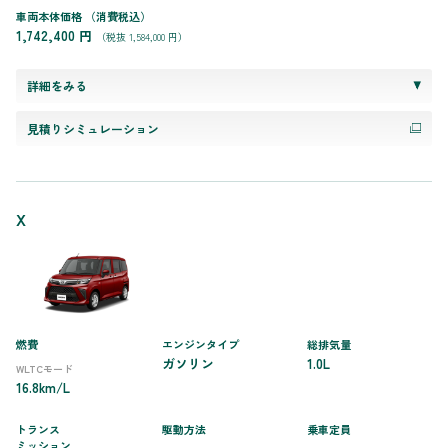
車両本体価格
（消費税込）
1,742,400 円
（税抜 1,584,000 円）
詳細をみる
見積りシミュレーション
X
燃費
エンジンタイプ
総排気量
ガソリン
1.0L
WLTCモード
16.8km/L
トランス
駆動方法
乗車定員
ミッション