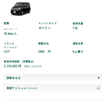
燃費
エンジンタイプ
総排気量
ガソリン
1.0L
WLTCモード
18.4km/L
トランス
駆動方法
乗車定員
ミッション
CVT
2WD FF
5人乗り
車両本体価格
（消費税込）
2,118,600 円
（税抜 1,926,000 円）
詳細をみる
見積りシミュレーション