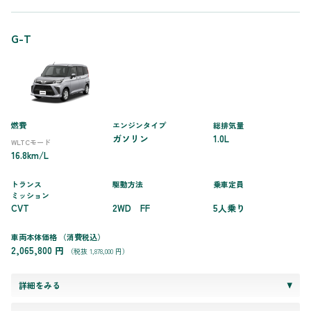
G-T
燃費
エンジンタイプ
総排気量
ガソリン
1.0L
WLTCモード
16.8km/L
トランス
駆動方法
乗車定員
ミッション
CVT
2WD FF
5人乗り
車両本体価格
（消費税込）
2,065,800 円
（税抜 1,878,000 円）
詳細をみる