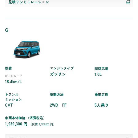
見積りシミュレーション
G
燃費
エンジンタイプ
総排気量
ガソリン
1.0L
WLTCモード
18.4km/L
トランス
駆動方法
乗車定員
ミッション
CVT
2WD FF
5人乗り
車両本体価格
（消費税込）
1,939,300 円
（税抜 1,763,000 円）