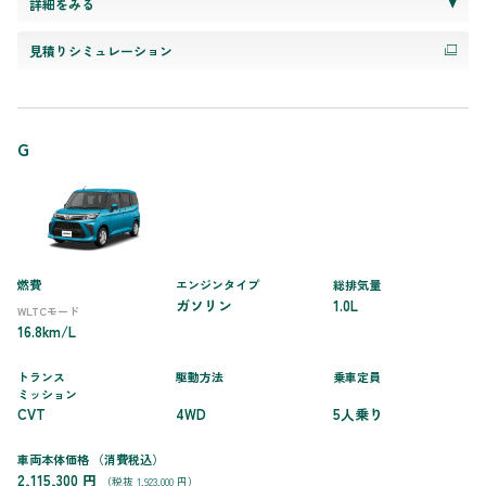
詳細をみる
見積りシミュレーション
G
燃費
エンジンタイプ
総排気量
ガソリン
1.0L
WLTCモード
16.8km/L
トランス
駆動方法
乗車定員
ミッション
CVT
4WD
5人乗り
車両本体価格
（消費税込）
2,115,300 円
（税抜 1,923,000 円）