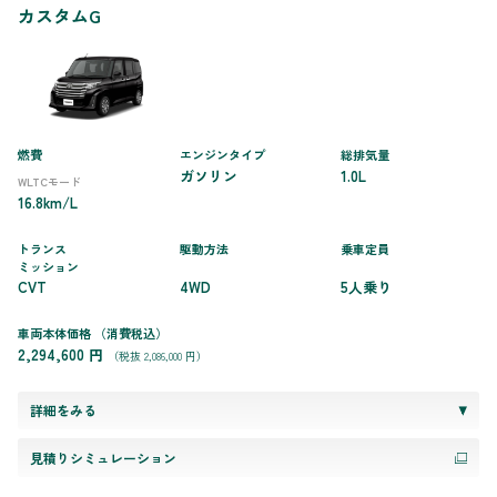
カスタムG
燃費
エンジンタイプ
総排気量
ガソリン
1.0L
WLTCモード
16.8km/L
トランス
駆動方法
乗車定員
ミッション
CVT
4WD
5人乗り
車両本体価格
（消費税込）
2,294,600 円
（税抜 2,086,000 円）
詳細をみる
見積りシミュレーション