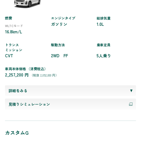
燃費
エンジンタイプ
総排気量
ガソリン
1.0L
WLTCモード
16.8km/L
トランス
駆動方法
乗車定員
ミッション
CVT
2WD FF
5人乗り
車両本体価格
（消費税込）
2,257,200 円
（税抜 2,052,000 円）
詳細をみる
見積りシミュレーション
カスタムG