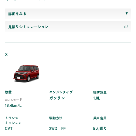
詳細をみる
見積りシミュレーション
X
燃費
エンジンタイプ
総排気量
ガソリン
1.0L
WLTCモード
18.4km/L
トランス
駆動方法
乗車定員
ミッション
CVT
2WD FF
5人乗り