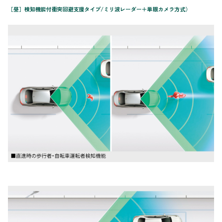
［昼］検知機能付衝突回避支援タイプ/ミリ波レーダー＋単眼カメラ方式）