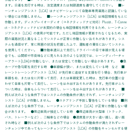
ます。公道を走行する時は、法定速度または制限速度を遵守してください。 ■レ
ーンチェンジアシスト［LCA］はナビゲーションにて自動車専用道路と認識していな
い場合には作動しません。 ■レーンチェンジアシスト［LCA］は地図情報をもとに
作動します。ディスプレイオーディオ（コネクティッドナビ対応）Plusは、T-Conne
ct・コネクティッドナビが未契約の場合も地図情報を利用できるため、レーンチェン
ジアシスト［LCA］の使用が可能です。ただし地図情報が更新されなくなるため、実
際の道路状況と異なることでシステムが正常に作動しないおそれがあります。シス
テムを過信せず、常に周囲の状況を把握した上で、運転者の責任においてシステム
を使用してください。 ■作動車速以上で走行しドライバーの目で車線が見える場
合でも、山間部や市街地などに見られる次のような状況では、レーンディパーチャ
ーアラート[LDA]が作動しない、または安定して作動しない場合があります。 ●急
カーブや急勾配を走行する時 ●車線幅が狭い、または変化している時 など ■
レーントレーシングアシスト［LTA］が先行車に追従する支援を行う場合、先行車が
車線を右、または左に片寄って走行、または車線変更した時は、先行車の位置に合
わせて自車も片寄って走行し、レーンをはみ出すおそれがあります。先行車がふら
ついた時は、自車もふらついて走行し、レーンをはみ出すおそれがあります。 ■
例えば次のような条件下ではシステムの作動条件が満たされず、レーンチェンジア
シスト［LCA］が作動しません。 ●ステアリング手放し警告をしている場合 ■例
えば次のような条件下では、レーンチェンジアシスト［LCA］が正常に作動しない場
合があります。 ●周辺車両が接近している時 ●周辺車両が大型車（トラック、
バス、トレーラーなど）、二輪車などの場合 ●速度差が大きい追い越し、追い越
され時など ■例えば次のような条件下ではシステムの作動条件が満たされずレー
ンチェンジ中であってもレーンチェンジアシスト［LCA］の作動をキャンセルする場