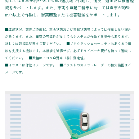
対しては自車が約5〜80km/hの速度域で作動し、衝突回避または被害軽
減をサポートします。また、車両や自動二輪車に対しては自車が約5k
m/h以上で作動し、衝突回避または被害軽減をサポートします。
■道路状況、交差点の形状、車両状態および天候状態等によっては作動しない場合
があります。また、衝突の可能性がなくてもシステムが作動する場合もあります。
詳しくは取扱説明書をご覧ください。
■プリクラッシュセーフティはあくまで運
転を支援する機能です。本機能を過信せず、必ずドライバーが責任を持って運転し
てください。 ■数値はトヨタ自動車（株）測定値。
■イラストは作動イメージです。 ■イラストのカメラ・レーダーの検知範囲はイ
メージです。