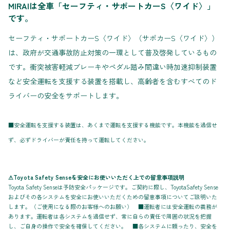
MIRAIは全車「セーフティ・サポートカーS〈ワイド〉」
です。
セーフティ・サポートカーS〈ワイド〉（サポカーS〈ワイド〉）
は、政府が交通事故防止対策の一環として普及啓発しているもの
です。衝突被害軽減ブレーキやペダル踏み間違い時加速抑制装置
など安全運転を支援する装置を搭載し、高齢者を含むすべてのド
ライバーの安全をサポートします。
■安全運転を支援する装置は、あくまで運転を支援する機能です。本機能を過信せ
ず、必ずドライバーが責任を持って運転してください。
⚠Toyota Safety Senseを安全にお使いいただく上での留意事項説明
Toyota Safety Senseは予防安全パッケージです。ご契約に際し、ToyotaSafety Sense
およびその各システムを安全にお使いいただくための留意事項についてご説明いた
します。（ご使用になる際のお客様へのお願い） ■運転者には安全運転の義務が
あります。運転者は各システムを過信せず、常に自らの責任で周囲の状況を把握
し、ご自身の操作で安全を確保してください。 ■各システムに頼ったり、安全を