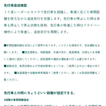
先行車追従機能
ミリ波レーダーとカメラで先行車を認識し、車速に応じた車間距
離を保ちながら追従走行を支援します。先行車が停止した時は自
車も停止して停止状態を保持、先行車が発進した時はドライバー
操作により発進し、追従走行を再開します。
■車間距離制御は状況により限界があります。システムを過信せず、安全運転をお
願いします。 ■設定速度は、制限速度、交通の流れ、路面環境、天候などを考慮
して適切に設定してください。設定速度の確認は運転者が行う必要があります。
■道路状況、車両状態および天候状態等によっては、ご使用になれない場合があり
ます。 ■高速道路や自動車専用道路でご使用ください。詳しくは取扱説明書をご
覧ください。
先行車との間にちょうどいい距離が設定できる。
4段階の車間距離設定