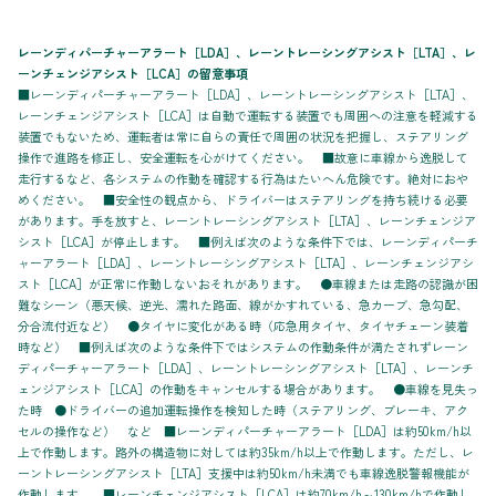
レーンディパーチャーアラート［LDA］、レーントレーシングアシスト［LTA］、レ
ーンチェンジアシスト［LCA］の留意事項
■レーンディパーチャーアラート［LDA］、レーントレーシングアシスト［LTA］、
レーンチェンジアシスト［LCA］は自動で運転する装置でも周囲への注意を軽減する
装置でもないため、運転者は常に自らの責任で周囲の状況を把握し、ステアリング
操作で進路を修正し、安全運転を心がけてください。 ■故意に車線から逸脱して
走行するなど、各システムの作動を確認する行為はたいへん危険です。絶対におや
めください。 ■安全性の観点から、ドライバーはステアリングを持ち続ける必要
があります。手を放すと、レーントレーシングアシスト［LTA］、レーンチェンジア
シスト［LCA］が停止します。 ■例えば次のような条件下では、レーンディパーチ
ャーアラート［LDA］、レーントレーシングアシスト［LTA］、レーンチェンジアシ
スト［LCA］が正常に作動しないおそれがあります。 ●車線または走路の認識が困
難なシーン（悪天候、逆光、濡れた路面、線がかすれている、急カーブ、急勾配、
分合流付近など） ●タイヤに変化がある時（応急用タイヤ、タイヤチェーン装着
時など） ■例えば次のような条件下ではシステムの作動条件が満たされずレーン
ディパーチャーアラート［LDA］、レーントレーシングアシスト［LTA］、レーンチ
ェンジアシスト［LCA］の作動をキャンセルする場合があります。 ●車線を見失っ
た時 ●ドライバーの追加運転操作を検知した時（ステアリング、ブレーキ、アク
セルの操作など） など ■レーンディパーチャーアラート［LDA］は約50km/h以
上で作動します。路外の構造物に対しては約35km/h以上で作動します。ただし、レ
ーントレーシングアシスト［LTA］支援中は約50km/h未満でも車線逸脱警報機能が
作動します。 ■レーンチェンジアシスト［LCA］は約70km/h～130km/hで作動し