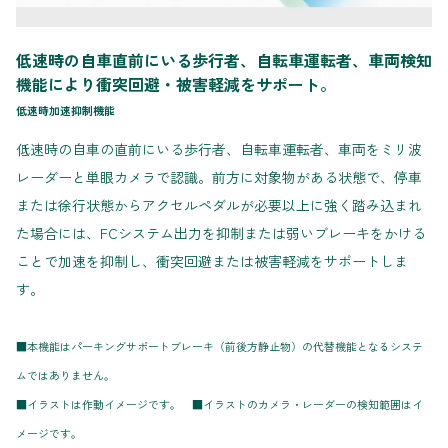
低速時の自車直前にいる歩行者、自転車運転者、車両検知
機能により衝突回避・被害軽減をサポート。
低速時加速抑制機能
低速時の自車の直前にいる歩行者、自転車運転者、車両をミリ波
レーダーと単眼カメラで認識。前方に対象物がある状態で、停車
または徐行状態からアクセルペダルが必要以上に強く踏み込まれ
た場合には、FCシステム出力を抑制または弱いブレーキをかける
ことで加速を抑制し、衝突回避または被害軽減をサポートしま
す。
■本機能はパーキングサポートブレーキ（前後方静止物）の代替機能となるシステ
ムではありません。
■イラストは作動イメージです。 ■イラストのカメラ・レーダーの検知範囲はイ
メージです。