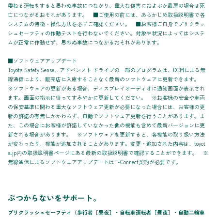
委ねる運転をすると思わぬ事故につながり、重大な傷害におよぶか最悪の場合は死
亡につながるおそれがあります。 ■ご使用の前には、あらかじめ取扱説明書で各
システムの特徴・操作方法を必ずご確認ください。 ■お客様ご自身でプリクラッ
シュセーフティの作動テストを行わないでください。対象や状況によってはシステ
ムが正常に作動せず、思わぬ事故につながるおそれがあります。
■ソフトウェアアップデート
Toyota Safety Sense、アドバンスト ドライブの一部のプログラムは、DCMによる無
線通信により、販売店に入庫することなく最新のソフトウェアに更新できます。
※ソフトウェアの更新がある場合、ディスプレイオーディオに通知画面が表示され
ます。画面の指示に従ってすみやかに更新してください。 ※お客様の安全や車両
の保安基準に関わる重大なソフトウェア更新が必要になった場合には、お客様の更
新の許諾の有無にかかわらず、自動でソフトウェア更新を行うことがあります。ま
た、この場合にお客様が許諾していなかった他の機能も含めて最新バージョンに更
新される場合があります。 ※ソフトウェアを更新すると、各機能の取り扱い方法
が変わったり、機能が追加されることがあります。変更・追加された内容は、toyot
a.jp内の取扱説明書ページにある最新の取扱説明書で確認することができます。 ※
無線通信によるソフトウェアアップデートはT-Connect契約が必要です。
ぶつからないをサポート。
プリクラッシュセーフティ（歩行者［昼夜］・自転車運転者［昼夜］・自動二輪車