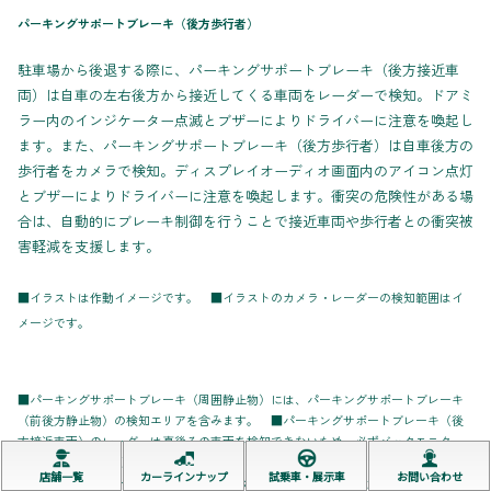
パーキングサポートブレーキ（後方歩行者）
駐車場から後退する際に、パーキングサポートブレーキ（後方接近車
両）は自車の左右後方から接近してくる車両をレーダーで検知。ドアミ
ラー内のインジケーター点滅とブザーによりドライバーに注意を喚起し
ます。また、パーキングサポートブレーキ（後方歩行者）は自車後方の
歩行者をカメラで検知。ディスプレイオーディオ画面内のアイコン点灯
とブザーによりドライバーに注意を喚起します。衝突の危険性がある場
合は、自動的にブレーキ制御を行うことで接近車両や歩行者との衝突被
害軽減を支援します。
■イラストは作動イメージです。 ■イラストのカメラ・レーダーの検知範囲はイ
メージです。
■パーキングサポートブレーキ（周囲静止物）には、パーキングサポートブレーキ
（前後方静止物）の検知エリアを含みます。 ■パーキングサポートブレーキ（後
方接近車両）のレーダーは真後ろの車両を検知できないため、必ずバックモニター
と合わせてご使用ください。
店舗一覧
カーラインナップ
試乗車・展示車
お問い合わせ
〈パーキングサポートブレーキを安全にお使いいただく上での注意事項〉