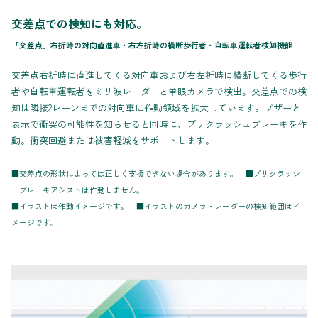
交差点での検知にも対応。
「交差点」右折時の対向直進車・右左折時の横断歩行者・自転車運転者検知機能
交差点右折時に直進してくる対向車および右左折時に横断してくる歩行
者や自転車運転者をミリ波レーダーと単眼カメラで検出。交差点での検
知は隣接2レーンまでの対向車に作動領域を拡大しています。ブザーと
表示で衝突の可能性を知らせると同時に、プリクラッシュブレーキを作
動。衝突回避または被害軽減をサポートします。
■交差点の形状によっては正しく支援できない場合があります。 ■プリクラッシ
ュブレーキアシストは作動しません。
■イラストは作動イメージです。 ■イラストのカメラ・レーダーの検知範囲はイ
メージです。