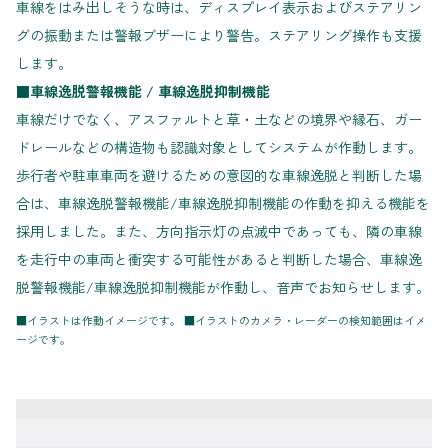
車線をはみ出しそうな時は、ディスプレイ表示およびステアリン
グの振動または警報ブザーにより警告。ステアリング操作も支援
します。
■車線逸脱警報機能 / 車線逸脱抑制機能
車線だけでなく、アスファルトと草・土などの境界や縁石、ガー
ドレールなどの構造物も認識対象としてシステムが作動します。
歩行者や駐車車両を避けるための意図的な車線逸脱と判断した場
合は、車線逸脱警報機能/車線逸脱抑制機能の作動を抑える機能を
採用しました。また、方向指示灯の点滅中であっても、隣の車線
を走行中の車両と衝突する可能性があると判断した場合、車線逸
脱警報機能/車線逸脱抑制機能が作動し、音声でお知らせします。
■イラストは作動イメージです。 ■イラストのカメラ・レーダーの検知範囲はイメ
ージです。