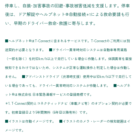
停車し、自損･加害事故の回避･事故被害低減を支援します。停車
後は、ドア解錠やヘルプネット®自動接続
による救命要請も行
＊1
い、早期のドライバー救命･救護に寄与します。
■ヘルプネット®はT-Connectに含まれるサービスです。T-Connectのご利用には別
途契約が必要となります。 ■ドライバー異常時対応システムは自動車専用道路
（一部を除く）を約50km/h以上で走行している場合に作動します。体調異常を直接
検知できるわけではないため、システムが正常な運転操作と判定した場合は作動し
ません。 ■アドバンストドライブ（渋滞時支援）使用中は50km/h以下で走行して
いる場合であっても、ドライバー異常時対応システムが作動します。 ■ヘルプネ
ット®は株式会社 日本緊急通報サービスの登録商標です。
＊1. T-Connect契約とコネクティッドナビ（車載ナビ有）のオプション契約が必要で
す。初度登録日より5年間無料（6年目以降有料）です。
■イラストは作動イメージです。 ■イラストのカメラ・レーダーの検知範囲はイ
メージです。