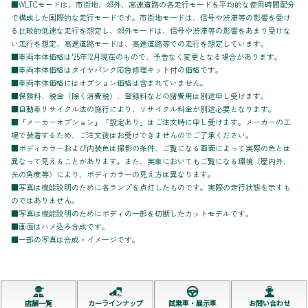
■WLTCモードは、市街地、郊外、高速道路の各走行モードを平均的な使用時間配分
で構成した国際的な走行モードです。市街地モードは、信号や渋滞等の影響を受け
る比較的低速な走行を想定し、郊外モードは、信号や渋滞等の影響をあまり受けな
い走行を想定、高速道路モードは、高速道路等での走行を想定しています。
■車両本体価格は'25年12月現在のもので、予告なく変更となる場合があります。
■車両本体価格はタイヤパンク応急修理キット付の価格です。
■車両本体価格にはオプション価格は含まれていません。
■保険料、税金（除く消費税）、登録料などの諸費用は別途申し受けます。
■自動車リサイクル法の施行により、リサイクル料金が別途必要となります。
■「メーカーオプション」「設定あり」はご注文時に申し受けます。メーカーの工
場で装着するため、ご注文後はお受けできませんのでご了承ください。
■ボディカラーおよび内装色は撮影の条件、ご覧になる画面によって実際の色とは
異なって見えることがあります。また、実車においてもご覧になる環境（屋内外、
光の角度等）により、ボディカラーの見え方は異なります。
■写真は機能説明のために各ランプを点灯したものです。実際の走行状態を示すも
のではありません。
■写真は機能説明のためにボディの一部を切断したカットモデルです。
■画面はハメ込み合成です。
■一部の写真は合成・イメージです。
店舗一覧
カーラインナップ
試乗車・展示車
お問い合わせ