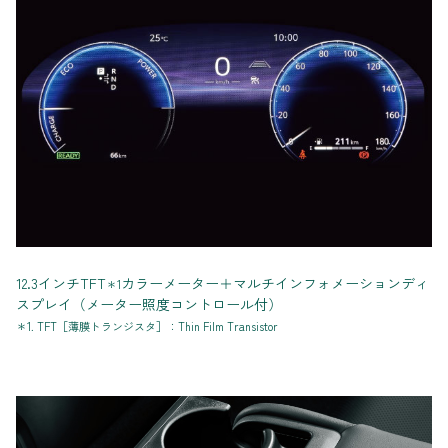
12.3インチTFT
カラーメーター＋マルチインフォメーションディ
＊1
スプレイ（メーター照度コントロール付）
＊1. TFT［薄膜トランジスタ］：Thin Film Transistor