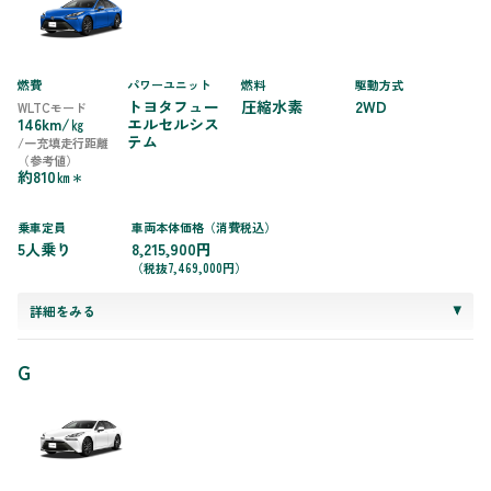
燃費
パワーユニット
燃料
駆動方式
トヨタフュー
圧縮水素
2WD
WLTCモード
146km/㎏
エルセルシス
テム
/一充填走行距離
（参考値）
約810㎞
＊
乗車定員
車両本体価格（消費税込）
5人乗り
8,215,900円
（税抜7,469,000円）
詳細をみる
G