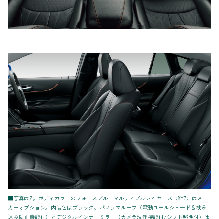
■写真はZ。ボディカラーのフォースブルーマルティプルレイヤーズ〈8Y7〉はメー
カーオプション。内装色はブラック。パノラマルーフ（電動ロールシェード＆挟み
込み防止機能付）とデジタルインナーミラー（カメラ洗浄機能付/シフト照明付）は