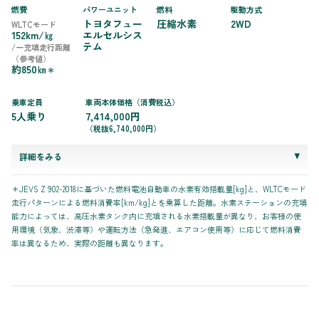
燃費
パワーユニット
燃料
駆動方式
トヨタフュー
圧縮水素
2WD
WLTCモード
152km/㎏
エルセルシス
テム
/一充填走行距離
（参考値）
約850㎞
＊
乗車定員
車両本体価格（消費税込）
5人乗り
7,414,000円
（税抜6,740,000円）
詳細をみる
＊JEVS Z 902-2018に基づいた燃料電池自動車の水素有効搭載量[kg]と、WLTCモード
走行パターンによる燃料消費率[km/kg]とを乗算した距離。水素ステーションの充填
能力によっては、高圧水素タンク内に充填される水素搭載量が異なり、お客様の使
用環境（気象、渋滞等）や運転方法（急発進、エアコン使用等）に応じて燃料消費
率は異なるため、実際の距離も異なります。