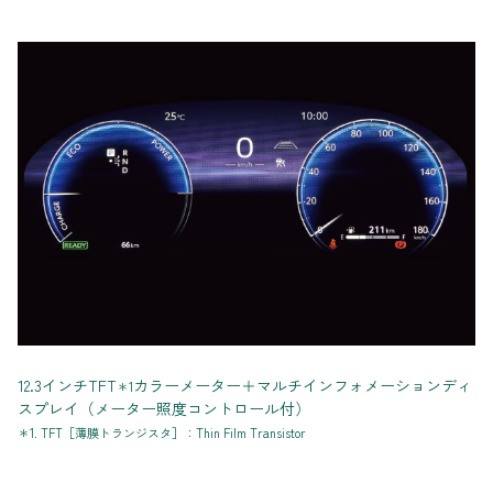
12.3インチTFT
カラーメーター＋マルチインフォメーションディ
＊1
スプレイ（メーター照度コントロール付）
＊1. TFT［薄膜トランジスタ］：Thin Film Transistor