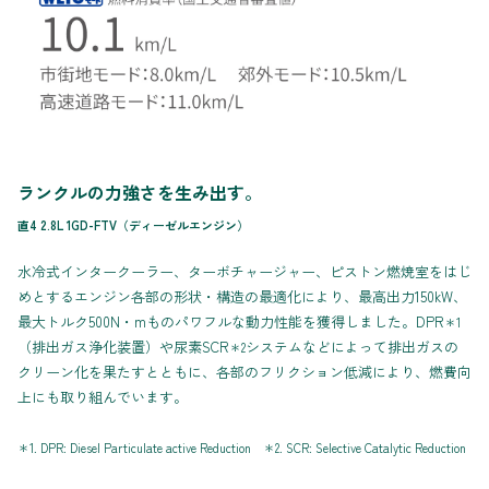
ランクルの力強さを生み出す。
直4 2.8L 1GD-FTV（ディーゼルエンジン）
水冷式インタークーラー、ターボチャージャー、ピストン燃焼室をはじ
めとするエンジン各部の形状・構造の最適化により、最高出力150kW、
最大トルク500N・mものパワフルな動力性能を獲得しました。DPR
＊1
（排出ガス浄化装置）や尿素SCR
システムなどによって排出ガスの
＊2
クリーン化を果たすとともに、各部のフリクション低減により、燃費向
上にも取り組んでいます。
＊1. DPR: Diesel Particulate active Reduction ＊2. SCR: Selective Catalytic Reduction