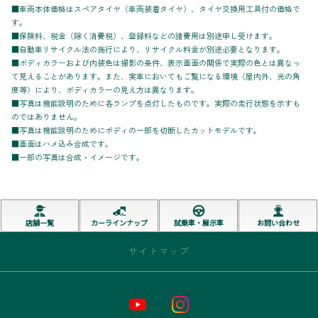
■車両本体価格はスペアタイヤ（車両装着タイヤ）、タイヤ交換用工具付の価格で
す。
■保険料、税金（除く消費税）、登録料などの諸費用は別途申し受けます。
■自動車リサイクル法の施行により、リサイクル料金が別途必要となります。
■ボディカラーおよび内装色は撮影の条件、表示画面の関係で実際の色とは異なっ
て見えることがあります。また、実車においてもご覧になる環境（屋内外、光の角
度等）により、ボディカラーの見え方は異なります。
■写真は機能説明のために各ランプを点灯したものです。実際の走行状態を示すも
のではありません。
■写真は機能説明のためにボディの一部を切断したカットモデルです。
■画面はハメ込み合成です。
■一部の写真は合成・イメージです。
店舗一覧
カーラインナップ
試乗車・展示車
お問い合わせ
サイトマップ
トップページ