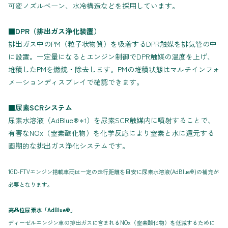
可変ノズルベーン、水冷構造などを採用しています。
■DPR（排出ガス浄化装置）
排出ガス中のPM（粒子状物質）を吸着するDPR触媒を排気管の中
に設置。一定量になるとエンジン制御でDPR触媒の温度を上げ、
堆積したPMを燃焼・除去します。PMの堆積状態はマルチインフォ
メーションディスプレイで確認できます。
■尿素SCRシステム
尿素水溶液（AdBlue®
）を尿素SCR触媒内に噴射することで、
＊1
有害なNOx（窒素酸化物）を化学反応により窒素と水に還元する
画期的な排出ガス浄化システムです。
1GD-FTVエンジン搭載車両は一定の走行距離を目安に尿素水溶液(AdBlue®)の補充が
必要となります。
高品位尿素水「AdBlue®」
ディーゼルエンジン車の排出ガスに含まれるNOx（窒素酸化物）を低減するために