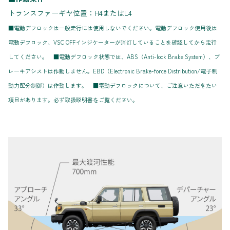
トランスファーギヤ位置：H4またはL4
■電動デフロックは一般走行には使用しないでください。電動デフロック使用後は
電動デフロック、VSC OFFインジケーターが消灯していることを確認してから走行
してください。 ■電動デフロック状態では、ABS（Anti-lock Brake System）、ブ
レーキアシストは作動しません。EBD（Electronic Brake-force Distribution/電子制
動力配分制御）は作動します。 ■電動デフロックについて、ご注意いただきたい
項目があります。必ず取扱説明書をご覧ください。