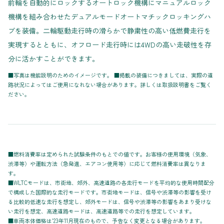
前輪を自動的にロックするオートロック機構にマニュアルロック
機構を組み合わせたデュアルモードオートマチックロッキングハ
ブを装備。二輪駆動走行時の滑らかで静粛性の高い低燃費走行を
実現するとともに、オフロード走行時には4WDの高い走破性を存
分に活かすことができます。
■写真は機能説明のためのイメージです。 ■掲載の装備につきましては、実際の道
路状況によってはご使用になれない場合があります。詳しくは取扱説明書をご覧く
ださい。
■燃料消費率は定められた試験条件のもとでの値です。お客様の使用環境（気象、
渋滞等）や運転方法（急発進、エアコン使用等）に応じて燃料消費率は異なりま
す。
■WLTCモードは、市街地、郊外、高速道路の各走行モードを平均的な使用時間配分
で構成した国際的な走行モードです。市街地モードは、信号や渋滞等の影響を受け
る比較的低速な走行を想定し、郊外モードは、信号や渋滞等の影響をあまり受けな
い走行を想定、高速道路モードは、高速道路等での走行を想定しています。
■車両本体価格は'23年11月現在のもので、予告なく変更となる場合があります。