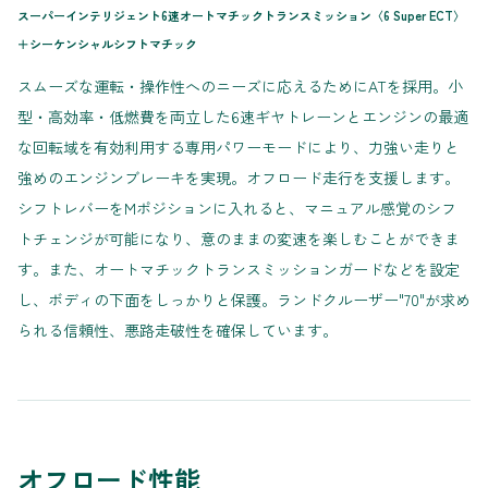
スーパーインテリジェント6速オートマチックトランスミッション〈6 Super ECT〉
＋シーケンシャルシフトマチック
スムーズな運転・操作性へのニーズに応えるためにATを採用。小
型・高効率・低燃費を両立した6速ギヤトレーンとエンジンの最適
な回転域を有効利用する専用パワーモードにより、力強い走りと
強めのエンジンブレーキを実現。オフロード走行を支援します。
シフトレバーをMポジションに入れると、マニュアル感覚のシフ
トチェンジが可能になり、意のままの変速を楽しむことができま
す。また、オートマチックトランスミッションガードなどを設定
し、ボディの下面をしっかりと保護。ランドクルーザー"70"が求め
られる信頼性、悪路走破性を確保しています。
オフロード性能