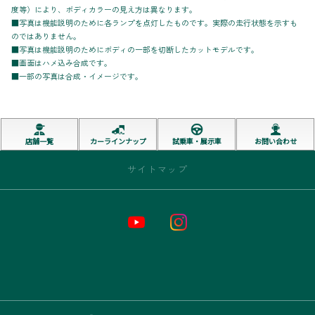
度等）により、ボディカラーの見え方は異なります。
■写真は機能説明のために各ランプを点灯したものです。実際の走行状態を示すも
のではありません。
■写真は機能説明のためにボディの一部を切断したカットモデルです。
■画面はハメ込み合成です。
■一部の写真は合成・イメージです。
店舗一覧
カーラインナップ
試乗車・展示車
お問い合わせ
サイトマップ
トップページ
お店情報
新車