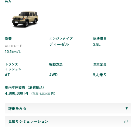
AX
燃費
エンジンタイプ
総排気量
ディーゼル
2.8L
WLTCモード
10.1km/L
トランス
駆動方法
乗車定員
ミッション
AT
4WD
5人乗り
車両本体価格
（消費税込）
4,800,000 円
（税抜 4,363,636 円）
詳細をみる
見積りシミュレーション