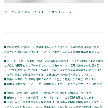
ワイヤレスドアロックリモートコントロール
■燃料消費率は定められた試験条件のもとでの値です。お客様の使用環境（気象、
渋滞等）や運転方法（急発進、エアコン使用等）に応じて燃料消費率は異なりま
す。
■WLTCモードは、市街地、郊外、高速道路の各走行モードを平均的な使用時間配分
で構成した国際的な走行モードです。市街地モードは、信号や渋滞等の影響を受け
る比較的低速な走行を想定し、郊外モードは、信号や渋滞等の影響をあまり受けな
い走行を想定、高速道路モードは、高速道路等での走行を想定しています。
■車両本体価格は'23年11月現在のもので、予告なく変更となる場合があります。
■車両本体価格はスペアタイヤ（車両装着タイヤ）、タイヤ交換用工具付の価格で
す。
■保険料、税金（除く消費税）、登録料などの諸費用は別途申し受けます。
■自動車リサイクル法の施行により、リサイクル料金が別途必要となります。
■ボディカラーおよび内装色は撮影の条件、表示画面の関係で実際の色とは異なっ
て見えることがあります。また、実車においてもご覧になる環境（屋内外、光の角