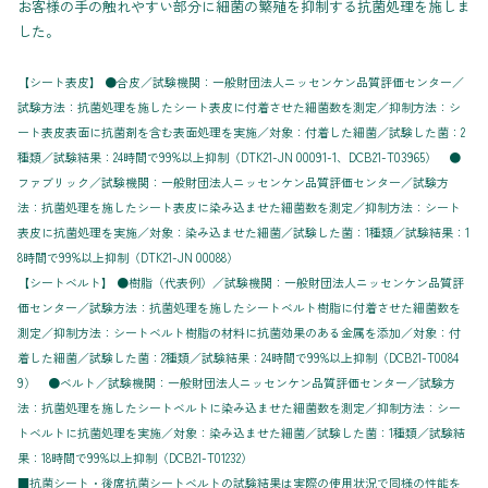
お客様の手の触れやすい部分に細菌の繁殖を抑制する抗菌処理を施しま
した。
【シート表皮】 ●合皮／試験機関：一般財団法人ニッセンケン品質評価センター／
試験方法：抗菌処理を施したシート表皮に付着させた細菌数を測定／抑制方法：シ
ート表皮表面に抗菌剤を含む表面処理を実施／対象：付着した細菌／試験した菌：2
種類／試験結果：24時間で99%以上抑制（DTK21-JN 00091-1、DCB21-T03965） ●
ファブリック／試験機関：一般財団法人ニッセンケン品質評価センター／試験方
法：抗菌処理を施したシート表皮に染み込ませた細菌数を測定／抑制方法：シート
表皮に抗菌処理を実施／対象：染み込ませた細菌／試験した菌：1種類／試験結果：1
8時間で99%以上抑制（DTK21-JN 00088）
【シートベルト】 ●樹脂（代表例）／試験機関：一般財団法人ニッセンケン品質評
価センター／試験方法：抗菌処理を施したシートベルト樹脂に付着させた細菌数を
測定／抑制方法：シートベルト樹脂の材料に抗菌効果のある金属を添加／対象：付
着した細菌／試験した菌：2種類／試験結果：24時間で99%以上抑制（DCB21-T0084
9） ●ベルト／試験機関：一般財団法人ニッセンケン品質評価センター／試験方
法：抗菌処理を施したシートベルトに染み込ませた細菌数を測定／抑制方法：シー
トベルトに抗菌処理を実施／対象：染み込ませた細菌／試験した菌：1種類／試験結
果：18時間で99%以上抑制（DCB21-T01232）
■抗菌シート・後席抗菌シートベルトの試験結果は実際の使用状況で同様の性能を