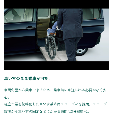
車いすのまま乗車が可能。
車両側面から乗車できるため、乗車時に車道に出る必要がなく安
心。
組立作業を簡略化した車いす乗降用スロープ
を採用。スロープ
＊1
設置から車いすの固定などにかかる時間は3分程度
。
＊2