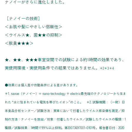
ナノイーがさらに進化しました。
［ナノイーの技術］
＜お肌や髪にやさしい弱酸性＞
＜ウイルス★、菌★★の抑制＞
＜脱臭★★★＞
★、★★、★★★車室空間での試験による約1時間の効果であり、
実使用環境・実使用条件での結果ではありません。
＊2＊3＊4
●効果には個人差や作動条件による差があります。
＊1. nanoe（ナノイー）= nano-technology + electric最先端のテクノロジーから生ま
れた “水に包まれている電気を帯びたイオン”のこと。 ＊2. 試験機関：（一財）日
本食品分析センター／試験方法：実車において付着したウイルス感染価を測定／抑
制の方法：ナノイーを放出／対象：付着したウイルス／試験したウイルスの種類：1
種類／試験結果：1時間で99％以上抑制。第20073697001-0101号。報告書日付：2020