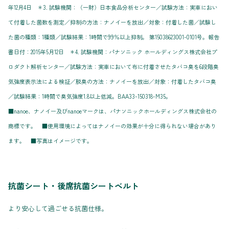
年12月4日 ＊3. 試験機関：（一財）日本食品分析センター／試験方法：実車におい
て付着した菌数を測定／抑制の方法：ナノイーを放出／対象：付着した菌／試験し
た菌の種類：1種類／試験結果：1時間で99％以上抑制。 第15038623001-0101号。報告
書日付：2015年5月12日 ＊4. 試験機関：パナソニック ホールディングス株式会社プ
ロダクト解析センター／試験方法：実車において布に付着させたタバコ臭を6段階臭
気強度表示法による検証／脱臭の方法：ナノイーを放出／対象：付着したタバコ臭
／試験結果：1時間で臭気強度1.8以上低減。BAA33-150318-M35。
■nanoe、ナノイー及びnanoeマークは、パナソニックホールディングス株式会社の
商標です。 ■使用環境によってはナノイーの効果が十分に得られない場合があり
ます。 ■写真はイメージです。
抗菌シート・後席抗菌シートベルト
より安心して過ごせる抗菌仕様。