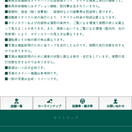
■車両本体価格はタイヤパンク応急修理キット、タイヤ交換用工具付の価格です。
■車両本体価格にはオプション価格、取付費は含まれていません。
■保険料、税金（除く消費税）、登録料などの諸費用は別途申し受けます。
■自動車リサイクル法の施行により、リサイクル料金が別途必要となります。
■ボディカラーおよび内装色は撮影の条件や、ご覧になる環境で実際の色とは異な
って見えることがあります。また、実車においてもご覧になる環境（屋内外、光の
角度等）により、ボディカラーの見え方は異なります。
■運転席とその他の席の色は異なります。
■写真は機能説明のために各ランプを点灯したものです。実際の走行状態を示すも
のではありません。
■写真は機能説明のために通常の状態と異なる表示・点灯をしています。実際の走
行状態を示すものではありません。
■画面はハメ込み合成です。
■写真のタクシー機器は参考例です。
■一部の写真は合成・イメージです。
店舗一覧
カーラインナップ
試乗車・展示車
お問い合わせ
サイトマップ