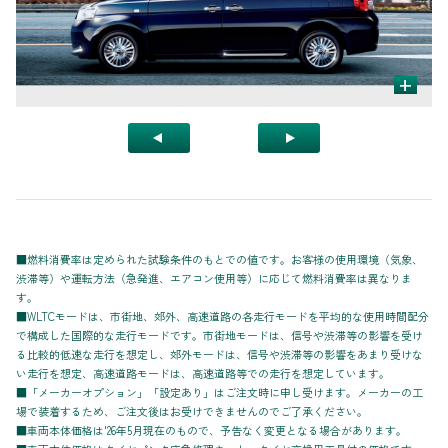
+
■燃料消費率は定められた試験条件のもとでの値です。お客様の使用環境（気象、
渋滞等）や運転方法（急発進、エアコン使用等）に応じて燃料消費率は異なりま
す。
■WLTCモードは、市街地、郊外、高速道路の各走行モードを平均的な使用時間配分
で構成した国際的な走行モードです。市街地モードは、信号や渋滞等の影響を受け
る比較的低速な走行を想定し、郊外モードは、信号や渋滞等の影響をあまり受けな
い走行を想定、高速道路モードは、高速道路等での走行を想定しています。
■「メーカーオプション」「設定あり」はご注文時に申し受けます。メーカーの工
場で装着するため、ご注文後はお受けできませんのでご了承ください。
■車両本体価格は'26年5月現在のもので、予告なく変更となる場合があります。