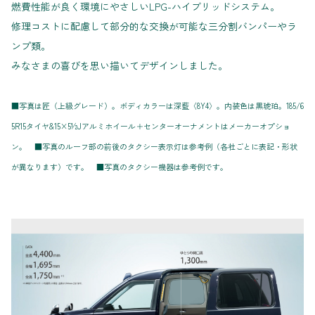
燃費性能が良く環境にやさしいLPG-ハイブリッドシステム。
修理コストに配慮して部分的な交換が可能な三分割バンパーやラ
ンプ類。
みなさまの喜びを思い描いてデザインしました。
■写真は匠（上級グレード）。ボディカラーは深藍〈8Y4〉。内装色は黒琥珀。185/6
5R15タイヤ&15×5½Jアルミホイール＋センターオーナメントはメーカーオプショ
ン。 ■写真のルーフ部の前後のタクシー表示灯は参考例（各社ごとに表記・形状
が異なります）です。 ■写真のタクシー機器は参考例です。