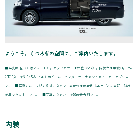
ようこそ。くつろぎの空間に、ご案内いたします。
■写真は 匠（上級グレード）。ボディカラーは深藍〈8Y4〉。内装色は黒琥珀。185/
65R15タイヤ&15×5½Jアルミホイール＋センターオーナメントはメーカーオプショ
ン。 ■写真のルーフ部の前後のタクシー表示灯は参考例（各社ごとに表記・形状
が異なります）です。 ■写真のタクシー機器は参考例です。
内装