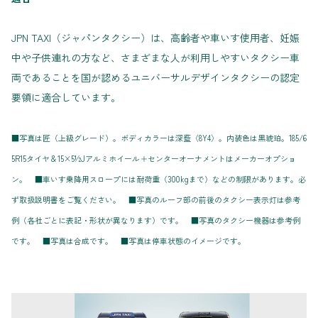
JPN TAXI（ジャパンタクシー）は、高齢者や車いす使用者、妊娠
中や子供連れの方など、さまざまな人が利用しやすいタクシー車
両であることを国が認めるユニバーサルデザインタクシーの認定
要領に適合しています。
■写真は匠（上級グレード）。ボディカラーは深藍〈8Y4〉。内装色は黒琥珀。185/6
5R15タイヤ＆15×5½Jアルミホイール＋センターオーナメントはメーカーオプショ
ン。 ■車いす乗降用スロープには耐荷重（300kgまで）などの制限があります。必
ず取扱説明書をご覧ください。 ■写真のルーフ部の前後のタクシー表示灯は参考
例（各社ごとに表記・形状が異なります）です。 ■写真のタクシー機器は参考例
です。 ■写真は合成です。 ■写真は停車状態のイメージです。