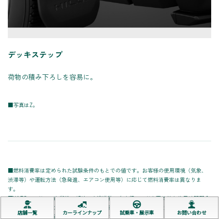
デッキステップ
荷物の積み下ろしを容易に。
■写真はZ。
■燃料消費率は定められた試験条件のもとでの値です。お客様の使用環境（気象、
渋滞等）や運転方法（急発進、エアコン使用等）に応じて燃料消費率は異なりま
す。
■WLTCモードは、市街地、郊外、高速道路の各走行モードを平均的な使用時間配分
で構成した国際的な走行モードです。市街地モードは、信号や渋滞等の影響を受け
店舗一覧
カーラインナップ
試乗車・展示車
お問い合わせ
る比較的低速な走行を想定し、郊外モードは、信号や渋滞等の影響をあまり受けな