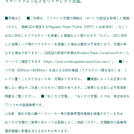
スマートフォンなどをワイヤレスで充電。
■写真はZ。 ■ご利用は、ワイヤレス充電の規格Qi （チー）の認証を取得した機器
（ただし、規格Qi2が規定するMagnetic Power Profile［MPP］には非対応）、もしく
はQiに対応したアクセサリーを装着した機器などに限られます（ただし、Qi2に対応
した金属リング等のアクセサリーを装着した場合は動作が不安定になり、充電が停
止する場合があります）。Qi認証の取得の有無はWireless Power Consortiumのホーム
ページでご確認できます（https://www.wirelesspowerconsortium.com/）。 ■トレ
イ寸法（約91mm×約184mm）を超えるQi対応機器（アクセサリー類を含む）は、ト
レイに置くことができないため、充電はできません。 ■機器によっては正常に作
動しない場合やご注意いただきたい項目があります。ご使用になる前に必ず取扱説
明書をご覧ください。 ■「おくだけ充電」、「おくだけ充電」ロゴは、株式会社N
TTドコモの登録商標です。
⚠注意：植込み型心臓ペースメーカー等の医療用電気機器を装着されている方は、
おくだけ充電のご使用にあたっては医師とよくご相談ください。充電動作が医療用
電気機器に影響を与えるおそれがあります。