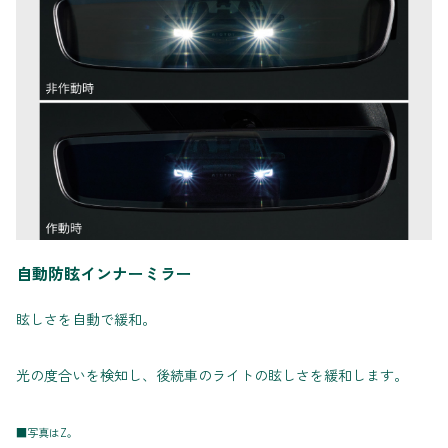
自動防眩インナーミラー
眩しさを自動で緩和。
光の度合いを検知し、後続車のライトの眩しさを緩和します。
■写真はZ。