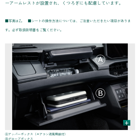
ーアームレストが設置され、くつろぎにも配慮しています。
■写真はZ。 ■シートの操作方法については、ご注意いただきたい項目がありま
す。必ず取扱説明書をご覧ください。
+
Ⓐアッパーボックス（エアコン送風機能付）
Ⓒ
Ⓑグローブボックス