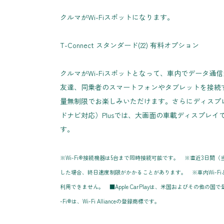
クルマがWi-Fiスポットになります。
T-Connect スタンダード(22) 有料オプション
クルマがWi-Fiスポットとなって、車内でデータ通
友達、同乗者のスマートフォンやタブレットを接続
量無制限でお楽しみいただけます。さらにディスプ
ドナビ対応）Plusでは、大画面の車載ディスプレイ
す。
※Wi-Fi®接続機器は5台まで同時接続可能です。 ※直近3日間
した場合、終日速度制限がかかることがあります。 ※車内Wi-FiとAp
利用できません。 ■Apple CarPlayは、米国およびその他の国で登録
-Fi®は、Wi-Fi Allianceの登録商標です。