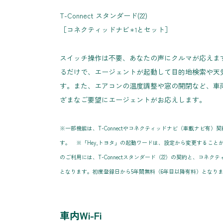
T-Connect スタンダード(22)
［コネクティッドナビ
とセット］
＊1
スイッチ操作は不要、あなたの声にクルマが応えます
るだけで、エージェントが起動して目的地検索や天
す。また、エアコンの温度調整や窓の開閉など、車
ざまなご要望にエージェントがお応えします。
※一部機能は、T-Connectやコネクティッドナビ（車載ナビ有
す。 ※「Hey,トヨタ」の起動ワードは、設定から変更することが
のご利用には、T-Connectスタンダード（22）の契約と、コネ
となります。初度登録日から5年間無料（6年目以降有料）となり
車内Wi-Fi