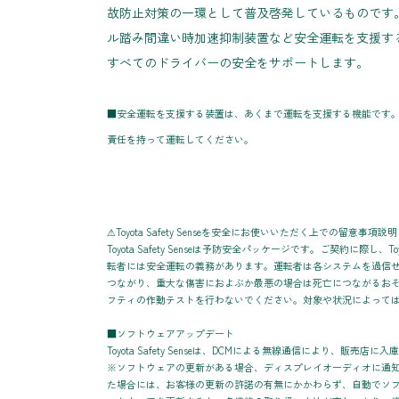
故防止対策の一環として普及啓発しているものです
ル踏み間違い時加速抑制装置など安全運転を支援す
すべてのドライバーの安全をサポートします。
■安全運転を支援する装置は、あくまで運転を支援する機能です
責任を持って運転してください。
⚠Toyota Safety Senseを安全にお使いいただく上での留意事項説明
Toyota Safety Senseは予防安全パッケージです。ご契約
転者には安全運転の義務があります。運転者は各システムを過信
つながり、重大な傷害におよぶか最悪の場合は死亡につながるお
フティの作動テストを行わないでください。対象や状況によって
■ソフトウェアアップデート
Toyota Safety Senseは、DCMによる無線通信により
※ソフトウェアの更新がある場合、ディスプレイオーディオに通
た場合には、お客様の更新の許諾の有無にかかわらず、自動でソ