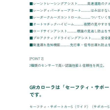
■レーントレーシングアシスト………高速道路のク
■レーンディパーチャーアラート………はみ出さな
■レーダークルーズコントロール………ついていく
■オートマチックハイビーム………夜間の見やすさ
■ロードサインアシスト………標識の見逃し防止を
■プロアクティブドライビングアシスト………安全
■発進遅れ告知機能………先行車・信号出遅れ防止
[POINT 2]
2種類のセンサーで高い認識性能と信頼性を両立。
GRカローラは「セーフティ・サポー
です。
セーフティ・サポートカーS〈ワイド〉（サポカー