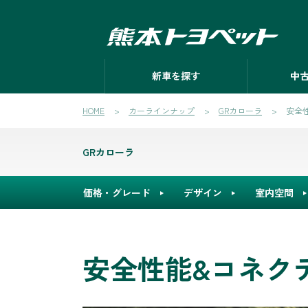
新車を探す
中
HOME
カーラインナップ
GRカローラ
安全
GRカローラ
価格・グレード
デザイン
室内空間
安全性能&コネク