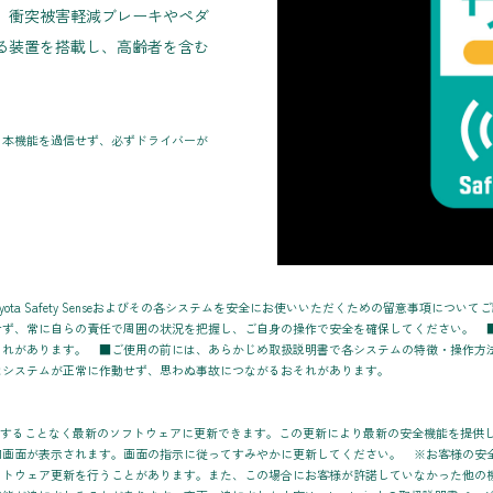
。衝突被害軽減ブレーキやペダ
る装置を搭載し、高齢者を含む
。本機能を過信せず、必ずドライバーが
に際し、Toyota Safety Senseおよびその各システムを安全にお使いいただくための留意事
せず、常に自らの責任で周囲の状況を把握し、ご自身の操作で安全を確保してください。 
それがあります。 ■ご使用の前には、あらかじめ取扱説明書で各システムの特徴・操作方
はシステムが正常に作動せず、思わぬ事故につながるおそれがあります。
、販売店に入庫することなく最新のソフトウェアに更新できます。この更新により最新の安全機能を提供
知画面が表示されます。画面の指示に従ってすみやかに更新してください。 ※お客様の安
フトウェア更新を行うことがあります。また、この場合にお客様が許諾していなかった他の