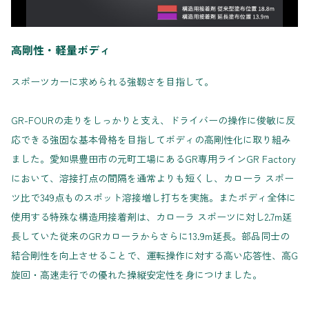
高剛性・軽量ボディ
スポーツカーに求められる強靱さを目指して。
GR-FOURの走りをしっかりと支え、ドライバーの操作に俊敏に反
応できる強固な基本骨格を目指してボディの高剛性化に取り組み
ました。愛知県豊田市の元町工場にあるGR専用ラインGR Factory
において、溶接打点の間隔を通常よりも短くし、カローラ スポー
ツ比で349点ものスポット溶接増し打ちを実施。またボディ全体に
使用する特殊な構造用接着剤は、カローラ スポーツに対し2.7m延
長していた従来のGRカローラからさらに13.9m延長。部品同士の
結合剛性を向上させることで、運転操作に対する高い応答性、高G
旋回・高速走行での優れた操縦安定性を身につけました。