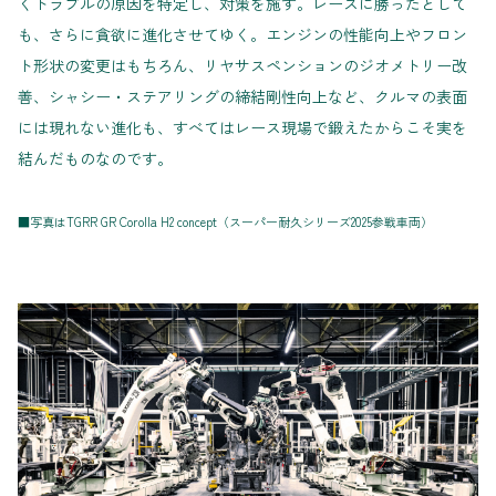
くトラブルの原因を特定し、対策を施す。レースに勝ったとして
も、さらに貪欲に進化させてゆく。エンジンの性能向上やフロン
ト形状の変更はもちろん、リヤサスペンションのジオメトリー改
善、シャシー・ステアリングの締結剛性向上など、クルマの表面
には現れない進化も、すべてはレース現場で鍛えたからこそ実を
結んだものなのです。
■写真はTGRR GR Corolla H2 concept（スーパー耐久シリーズ2025参戦車両）