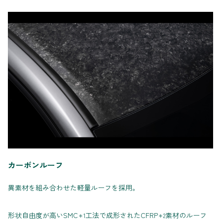
カーボンルーフ
異素材を組み合わせた軽量ルーフを採用。
形状自由度が高いSMC
工法で成形されたCFRP
素材のルーフ
＊1
＊2