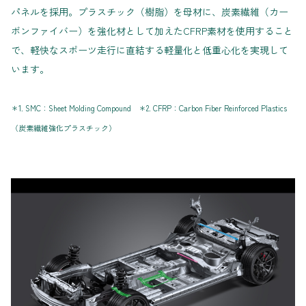
パネルを採用。プラスチック（樹脂）を母材に、炭素繊維（カー
ボンファイバー）を強化材として加えたCFRP素材を使用すること
で、軽快なスポーツ走行に直結する軽量化と低重心化を実現して
います。
＊1. SMC：Sheet Molding Compound ＊2. CFRP：Carbon Fiber Reinforced Plastics
（炭素繊維強化プラスチック）