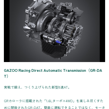
GAZOO Racing Direct Automatic Transmission（GR-DA
T）
実戦で鍛え、つくり上げられた新型8速AT。
GRカローラに搭載された「1.6Lターボ×4WD」を楽しみ尽くすた
めに開発されたGR-DAT。簡単に運転できることではなく、モータ