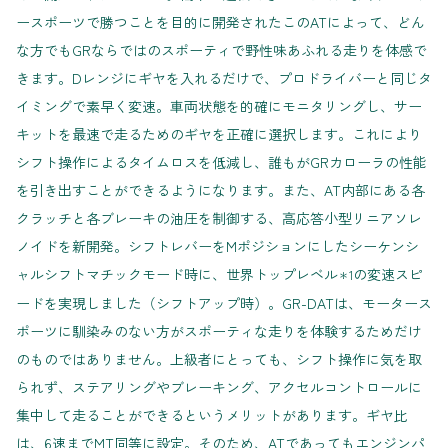
ースポーツで勝つことを目的に開発されたこのATによって、どん
な方でもGRならではのスポーティで野性味あふれる走りを体感で
きます。Dレンジにギヤを入れるだけで、プロドライバーと同じタ
イミングで素早く変速。車両状態を的確にモニタリングし、サー
キットを最速で走るためのギヤを正確に選択します。これにより
シフト操作によるタイムロスを低減し、誰もがGRカローラの性能
を引き出すことができるようになります。また、AT内部にある各
クラッチと各ブレーキの油圧を制御する、高応答小型リニアソレ
ノイドを新開発。シフトレバーをMポジションにしたシーケンシ
ャルシフトマチックモード時に、世界トップレベル
の変速スピ
＊1
ードを実現しました（シフトアップ時）。GR-DATは、モータース
ポーツに馴染みのない方がスポーティな走りを体験するためだけ
のものではありません。上級者にとっても、シフト操作に気を取
られず、ステアリングやブレーキング、アクセルコントロールに
集中して走ることができるというメリットがあります。ギヤ比
は、6速までMT同等に設定。そのため、ATであってもエンジンパ