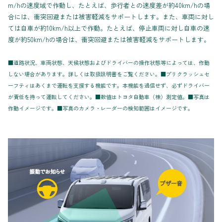
m/hの速度域で作動し、たとえば、歩行者との速度差が約40km/hの場
合には、衝突回避または被害軽減をサポートします。また、車両に対し
ては自車が約10km/h以上で作動。たとえば、停止車両に対し自車の速
度が約50km/hの場合は、衝突回避または被害軽減をサポートします。
■道路状況、車両状態、天候状態およびドライバーの操作状態等によっては、作動
しない場合があります。詳しくは取扱説明書をご覧ください。■プリクラッシュセ
ーフティはあくまで運転を支援する機能です。本機能を過信せず、必ずドライバー
が責任を持って運転してください。■数値はトヨタ自動車（株）測定値。■写真は
作動イメージです。■写真のカメラ・レーダーの検知範囲はイメージです。