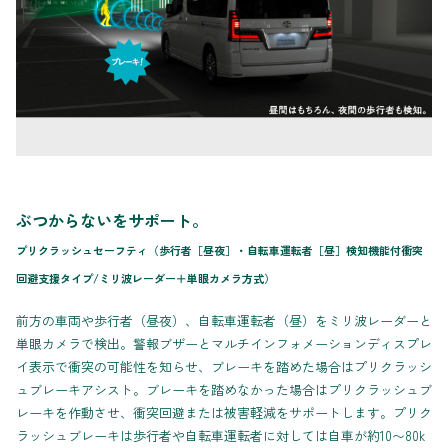
ぶつからないをサポート。
プリクラッシュセーフティ（歩行者［昼夜］・自転車運転者［昼］検知機能付衝突
回避支援タイプ/ミリ波レーダー＋単眼カメラ方式）
前方の車両や歩行者（昼夜）、自転車運転者（昼）をミリ波レーダーと
単眼カメラで検出。警報ブザーとマルチインフォメーションディスプレ
イ表示で衝突の可能性を知らせ、ブレーキを踏めた場合はプリクラッシ
ュブレーキアシスト。ブレーキを踏めなかった場合はプリクラッシュブ
レーキを作動させ、衝突回避または被害軽減をサポートします。プリク
ラッシュブレーキは歩行者や自転車運転者に対しては自車が約10〜80k