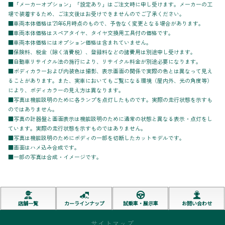
■「メーカーオプション」「設定あり」はご注文時に申し受けます。メーカーの工
場で装着するため、ご注文後はお受けできませんのでご了承ください。
■車両本体価格は'21年6月時点のもので、予告なく変更となる場合があります。
■車両本体価格はスペアタイヤ、タイヤ交換用工具付の価格です。
■車両本体価格にはオプション価格は含まれていません。
■保険料、税金（除く消費税）、登録料などの諸費用は別途申し受けます。
■自動車リサイクル法の施行により、リサイクル料金が別途必要になります。
■ボディカラーおよび内装色は撮影、表示画面の関係で実際の色とは異なって見え
ることがあります。また、実車においてもご覧になる環境（屋内外、光の角度等）
により、ボディカラーの見え方は異なります。
■写真は機能説明のために各ランプを点灯したものです。実際の走行状態を示すも
のではありません。
■写真の計器盤と画面表示は機能説明のために通常の状態と異なる表示・点灯をし
ています。実際の走行状態を示すものではありません。
■写真は機能説明のためにボディの一部を切断したカットモデルです。
■画面はハメ込み合成です。
■一部の写真は合成・イメージです。
店舗一覧
カーラインナップ
試乗車・展示車
お問い合わせ
サイトマップ