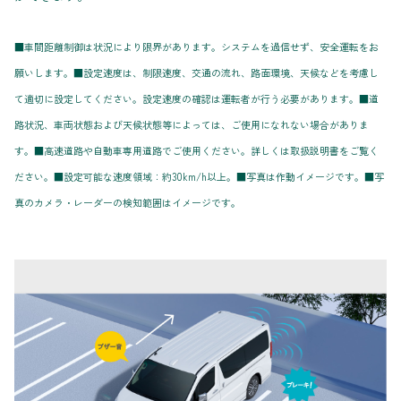
■車間距離制御は状況により限界があります。システムを過信せず、安全運転をお
願いします。■設定速度は、制限速度、交通の流れ、路面環境、天候などを考慮し
て適切に設定してください。設定速度の確認は運転者が行う必要があります。■道
路状況、車両状態および天候状態等によっては、ご使用になれない場合がありま
す。■高速道路や自動車専用道路でご使用ください。詳しくは取扱説明書をご覧く
ださい。■設定可能な速度領域：約30km/h以上。■写真は作動イメージです。■写
真のカメラ・レーダーの検知範囲はイメージです。