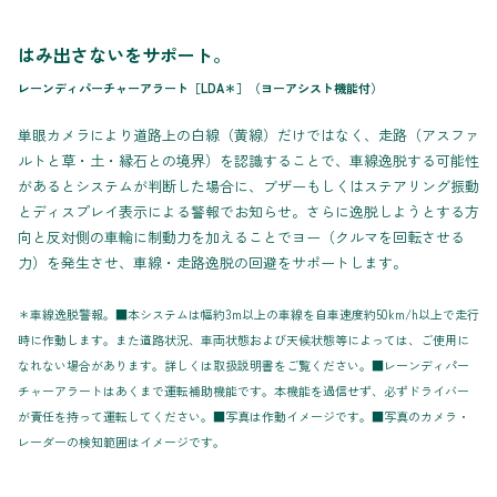
はみ出さないをサポート。
レーンディパーチャーアラート［LDA＊］（ヨーアシスト機能付）
単眼カメラにより道路上の白線（黄線）だけではなく、走路（アスファ
ルトと草・土・縁石との境界）を認識することで、車線逸脱する可能性
があるとシステムが判断した場合に、ブザーもしくはステアリング振動
とディスプレイ表示による警報でお知らせ。さらに逸脱しようとする方
向と反対側の車輪に制動力を加えることでヨー（クルマを回転させる
力）を発生させ、車線・走路逸脱の回避をサポートします。
＊車線逸脱警報。■本システムは幅約3m以上の車線を自車速度約50km/h以上で走行
時に作動します。また道路状況、車両状態および天候状態等によっては、ご使用に
なれない場合があります。詳しくは取扱説明書をご覧ください。■レーンディパー
チャーアラートはあくまで運転補助機能です。本機能を過信せず、必ずドライバー
が責任を持って運転してください。■写真は作動イメージです。■写真のカメラ・
レーダーの検知範囲はイメージです。