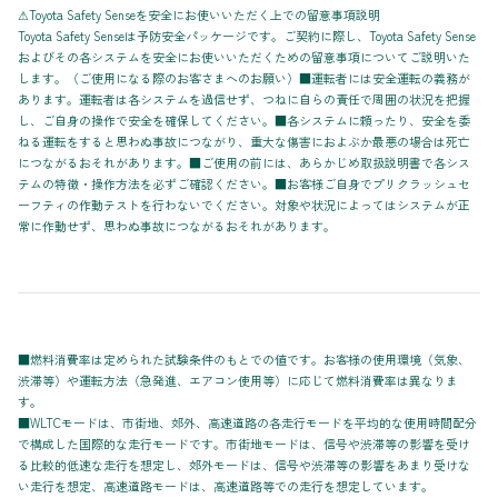
⚠Toyota Safety Senseを安全にお使いいただく上での留意事項説明
Toyota Safety Senseは予防安全パッケージです。ご契約に際し、Toyota Safety Sense
およびその各システムを安全にお使いいただくための留意事項についてご説明いた
します。（ご使用になる際のお客さまへのお願い）■運転者には安全運転の義務が
あります。運転者は各システムを過信せず、つねに自らの責任で周囲の状況を把握
し、ご自身の操作で安全を確保してください。■各システムに頼ったり、安全を委
ねる運転をすると思わぬ事故につながり、重大な傷害におよぶか最悪の場合は死亡
につながるおそれがあります。■ご使用の前には、あらかじめ取扱説明書で各シス
テムの特徴・操作方法を必ずご確認ください。■お客様ご自身でプリクラッシュセ
ーフティの作動テストを行わないでください。対象や状況によってはシステムが正
常に作動せず、思わぬ事故につながるおそれがあります。
■燃料消費率は定められた試験条件のもとでの値です。お客様の使用環境（気象、
渋滞等）や運転方法（急発進、エアコン使用等）に応じて燃料消費率は異なりま
す。
■WLTCモードは、市街地、郊外、高速道路の各走行モードを平均的な使用時間配分
で構成した国際的な走行モードです。市街地モードは、信号や渋滞等の影響を受け
る比較的低速な走行を想定し、郊外モードは、信号や渋滞等の影響をあまり受けな
い走行を想定、高速道路モードは、高速道路等での走行を想定しています。