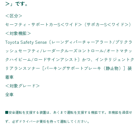
＞」です。
＜区分＞
セーフティ・サポートカーS＜ワイド＞（サポカーS＜ワイド＞）
＜対象機能＞
Toyota Safety Sense〔レーンディパーチャーアラート/プリクラ
ッシュセーフティ/レーダークルーズコントロール/オートマチッ
クハイビーム/ロードサインアシスト〕かつ、インテリジェントク
リアランスソナー［パーキングサポートブレーキ（静止物）］装
着車
＜対象グレード＞
全車
■安全運転を支援する装置は、あくまで運転を支援する機能です。本機能を過信せ
ず、必ずドライバーが責任を持って運転してください。