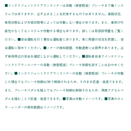
■インテリジェントクリアランスソナーは自動（被害軽減）ブレーキまで働くシス
テムではありますが、必ず止まることを約束するものではありません。道路状況、
車両状態および天候状態等によっては作動しない場合があります。また、衝突の可
能性がなくてもシステムが作動する場合もあります。詳しくは取扱説明書をご覧く
ださい。■安全運転を行う責任は運転者にあります。常に周囲の状況を把握し、安
全運転に努めてください。■ソナーの検知範囲、作動速度には限界があります。必
ず車両周辺の安全を確認しながら運転してください。■運転者自身でインテリジェ
ントクリアランスソナーの自動（被害軽減）ブレーキ制御を試すことはおやめくだ
さい。■インテリジェントクリアランスソナーの自動（被害軽減）ブレーキが作動
した場合でもブレーキ制御は2秒で解除されるため、そのまま前進・後退できます。
また、ブレーキペダルを踏んでもブレーキ制御は解除されるため、再度アクセルペ
ダルを踏むことで前進・後退できます。■写真は作動イメージです。■写真のカメ
ラ・レーダーの検知範囲はイメージです。