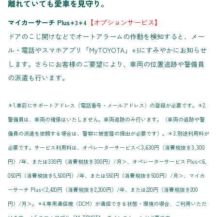
離れていても愛車を見守り。
マイカーサーチ Plus
【オプションサービス】
＊3＊4
ドアのこじ開けなどでオートアラームの作動を検知すると、メー
ル・電話やスマホアプリ「MyTOYOTA」
にすみやかにお知らせ
＊5
します。さらにお客様のご要望により、車両の位置追跡や警備員
の派遣も行います。
＊1.事前にサポートアドレス（電話番号・メールアドレス）の登録が必要です。＊2.
警備員は、車両の確保はいたしません。車両追跡のみ行います。（車両の追跡や警
備員の派遣を依頼する場合は、警察に被害届の提出が必要です）。＊3.別途利用料が
必要です。サービス利用料は、オペレーターサービス＜3,630円（消費税抜き3,300
円）/年、または330円（消費税抜き300円）/月＞、オペレーターサービス Plus＜6,
050円（消費税抜き5,500円）/年、または550円（消費税抜き500円）/月＞、マイカ
ーサーチ Plus＜2,420円（消費税抜き2,200円）/年、または220円（消費税抜き200
円）/月＞。＊4.専用通信機（DCM）が通信できる状態・環境の場合、ご利用いただ