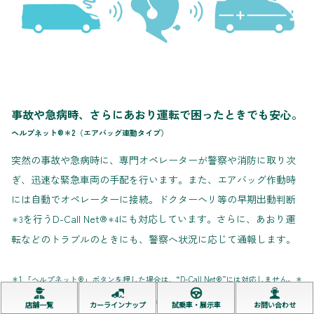
事故や急病時、さらにあおり運転で困ったときでも安心。
ヘルプネット®＊2（エアバッグ連動タイプ）
突然の事故や急病時に、専門オペレーターが警察や消防に取り次
ぎ、迅速な緊急車両の手配を行います。また、エアバッグ作動時
には自動でオペレーターに接続。ドクターヘリ等の早期出動判断
を行うD-Call Net®
にも対応しています。さらに、あおり運
＊3
＊4
転などのトラブルのときにも、警察へ状況に応じて通報します。
＊1.「ヘルプネット®」ボタンを押した場合は、“D-Call Net®”には対応しません。＊
2.ご利用にはサービス開始操作が必要です。＊3.ドクターヘリは、必ずしも出動する
店舗一覧
カーラインナップ
試乗車・展示車
お問い合わせ