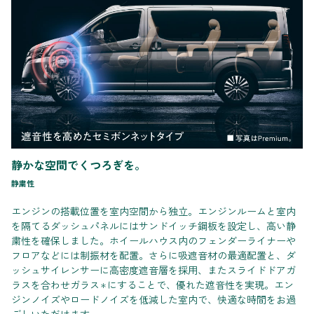
静かな空間でくつろぎを。
静粛性
エンジンの搭載位置を室内空間から独立。エンジンルームと室内
を隔てるダッシュパネルにはサンドイッチ鋼板を設定し、高い静
粛性を確保しました。ホイールハウス内のフェンダーライナーや
フロアなどには制振材を配置。さらに吸遮音材の最適配置と、ダ
ッシュサイレンサーに高密度遮音層を採用、またスライドドアガ
ラスを合わせガラス
にすることで、優れた遮音性を実現。エン
＊
ジンノイズやロードノイズを低減した室内で、快適な時間をお過