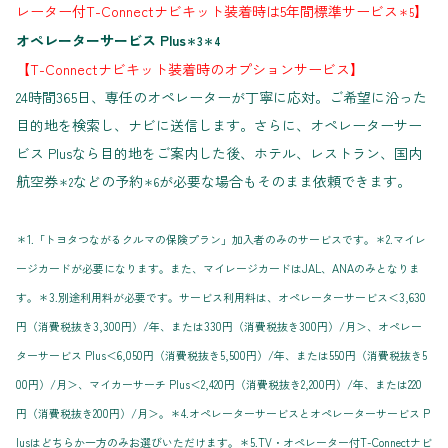
レーター付T-Connectナビキット装着時は5年間標準サービス
】
＊5
オペレーターサービス Plus
＊3＊4
【T-Connectナビキット装着時のオプションサービス】
24時間365日、専任のオペレーターが丁寧に応対。ご希望に沿った
目的地を検索し、ナビに送信します。さらに、オペレーターサー
ビス Plusなら目的地をご案内した後、ホテル、レストラン、国内
航空券
などの予約
が必要な場合もそのまま依頼できます。
＊2
＊6
＊1.「トヨタつながるクルマの保険プラン」加入者のみのサービスです。＊2.マイレ
ージカードが必要になります。また、マイレージカードはJAL、ANAのみとなりま
す。＊3.別途利用料が必要です。サービス利用料は、オペレーターサービス＜3,630
円（消費税抜き3,300円）/年、または330円（消費税抜き300円）/月＞、オペレー
ターサービス Plus＜6,050円（消費税抜き5,500円）/年、または550円（消費税抜き5
00円）/月＞、マイカーサーチ Plus＜2,420円（消費税抜き2,200円）/年、または220
円（消費税抜き200円）/月＞。＊4.オペレーターサービスとオペレーターサービス P
lusはどちらか一方のみお選びいただけます。＊5.TV・オペレーター付T-Connectナビ