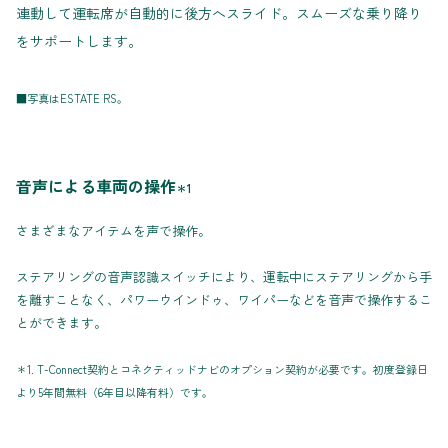
連動して運転席が自動的に後方へスライド。スムーズな乗り降り
をサポートします。
■写真はESTATE RS。
音声による車両の操作
＊1
さまざまなアイテムを声で操作。
ステアリングの音声認識スイッチにより、運転中にステアリングから手
を離すことなく、パワーウインドゥ、ワイパーなどを音声で操作するこ
とができます。
＊1. T-Connect契約とコネクティッドナビのオプション契約が必要です。初度登録日
より5年間無料（6年目以降有料）です。