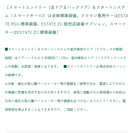
［スマートエントリー（全ドア＆バックドア）＆スタートシステ
ム（スマートキー×2）は全車標準装備。クラウン専用キーはESTA
TE RSに標準装備。ESTATE Zに販売店装着オプション。スマート
キーはESTATE Zに標準装備］
■スマートエントリー＆スタートシステムの室外検知エリア（ドアロックの解錠・
施錠）はドアハンドルから半径約0.7～1.0m、室内検知エリア（ハイブリッドシステ
ムの起動）は前席・後席となります。 ■スマートエントリーは株式会社ユーシン
の商標です。
⚠注意：植込み型心臓ペースメーカー等の機器をご使用の方は、電波によりそれら
の機器に影響を及ぼすおそれがありますので、車両に搭載された発信機から約22cm
以内に植込み型心臓ペースメーカー等の機器を近づけないようにしてください。電
波発信を停止することもできますので、ご相談ください。