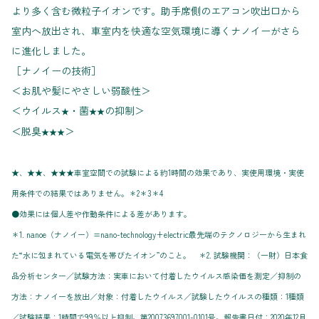
より多く含む微粒子イオンです。助手席側のエアコン吹出口から
室内へ放出され、車室内を快適な空気環境に導くナノイーがさら
に進化しました。
［ナノイーの技術］
＜お肌や髪にやさしい弱酸性＞
＜ウイルス
・菌
の抑制＞
★
★★
＜脱臭
＞
★★★
★、★★、★★★車室空間での試験による約1時間の効果であり、実使用環境・実使
用条件での結果ではありません。＊2＊3＊4
●効果には個人差や作動条件による差があります。
＊1. nanoe（ナノイー）=nano-technology+electric最先端のテクノロジーから生まれ
た“水に包まれている電気を帯びたイオン”のこと。 ＊2. 試験機関：（一財）日本食
品分析センター／試験方法：実車において付着したウイルス感染価を測定／抑制の
方法：ナノイーを放出／対象：付着したウイルス／試験したウイルスの種類：1種類
／試験結果：1時間で99％以上抑制。第20073697001-0101号。報告書日付：2020年12月