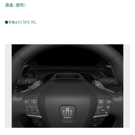
選曲･選局）
■写真はESTATE RS。