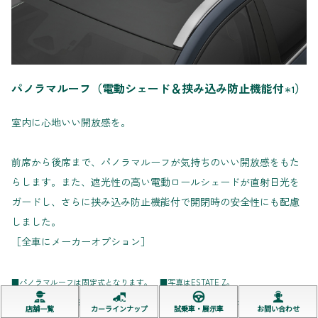
パノラマルーフ（電動シェード＆挟み込み防止機能付
）
＊1
室内に心地いい開放感を。
前席から後席まで、パノラマルーフが気持ちのいい開放感をもた
らします。また、遮光性の高い電動ロールシェードが直射日光を
ガードし、さらに挟み込み防止機能付で開閉時の安全性にも配慮
しました。
［全車にメーカーオプション］
■パノラマルーフは固定式となります。 ■写真はESTATE Z。
＊1. 挟まれる物の形状や挟まれ方によっては挟み込みを検知できない場合がありま
店舗一覧
カーラインナップ
試乗車・展示車
お問い合わせ