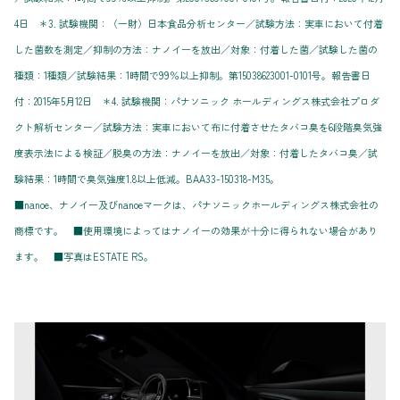
4日 ＊3. 試験機関：（一財）日本食品分析センター／試験方法：実車において付着
した菌数を測定／抑制の方法：ナノイーを放出／対象：付着した菌／試験した菌の
種類：1種類／試験結果：1時間で99％以上抑制。第15038623001-0101号。報告書日
付：2015年5月12日 ＊4. 試験機関：パナソニック ホールディングス株式会社プロダ
クト解析センター／試験方法：実車において布に付着させたタバコ臭を6段階臭気強
度表示法による検証／脱臭の方法：ナノイーを放出／対象：付着したタバコ臭／試
験結果：1時間で臭気強度1.8以上低減。BAA33-150318-M35。
■nanoe、ナノイー及びnanoeマークは、パナソニックホールディングス株式会社の
商標です。 ■使用環境によってはナノイーの効果が十分に得られない場合があり
ます。 ■写真はESTATE RS。