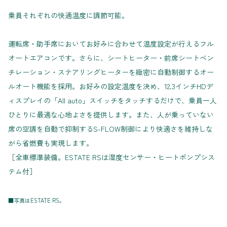
乗員それぞれの快適温度に調節可能。
運転席・助手席においてお好みに合わせて温度設定が行えるフル
オートエアコンです。さらに、シートヒーター・前席シートベン
チレーション・ステアリングヒーターを緻密に自動制御するオー
ルオート機能を採用。お好みの設定温度を決め、12.3インチHDデ
ィスプレイの「All auto」スイッチをタッチするだけで、乗員一人
ひとりに最適な心地よさを提供します。また、人が乗っていない
席の空調を自動で抑制するS-FLOW制御により快適さを維持しな
がら省燃費も実現します。
［全車標準装備。ESTATE RSは湿度センサー・ヒートポンプシス
テム付］
■写真はESTATE RS。