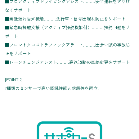
■プロアクティブドライビングアシスト………安全運転をさりげ
なくサポート
■発進遅れ告知機能………先行車・信号出遅れ防止をサポート
■緊急時操舵支援（アクティブ操舵機能付）………操舵回避をサ
ポート
■フロントクロストラフィックアラート………出会い頭の事故防
止をサポート
■レーンチェンジアシスト………高速道路の車線変更をサポート
[POINT 2]
2種類のセンサーで高い認識性能と信頼性を両立。