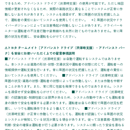
できるため、アドバンスト ドライブ（渋滞時支援）の使用が可能です。ただし地図
情報が更新されなくなるため、実際の道路状況と異なることでシステムが正常に作
動しないおそれがあります。システムを過信せず、常に周囲の状況を把握した上
で、運転者の責任においてシステムを使用してください。 ＊2. 周囲の状況やドラ
イバーポジションによっては注意喚起が作動しないことがあります。ドライバーモ
ニターは運転者の不注意行動や姿勢崩れを未然に防ぐものではありません。常に周
囲の状況を把握し、安全運転を心がけてください。
⚠トヨタ チームメイト［アドバンスト ドライブ（渋滞時支援）・アドバンスト パー
ク］を安全にお使いいただく上での留意事項説明
■アドバンスト ドライブ（渋滞時支援）は自動で運転するシステムではありませ
ん。本システムは道路の形状･状態･交通状況や運転者の状態に応じて、運転者への
情報提供や運転支援を行います。常に周囲の状況を把握した上で、運転者の責任に
おいてシステムを使用してください。 ■アドバンスト ドライブ（渋滞時支援）は
周囲の状況･道路の状態･運転者の状態によっては作動しない、または作動を中断す
ることがあります。また、常に同じ性能を発揮できるものではありません。システ
ムを過信せず安全運転を心がけてください。 ■アドバンスト ドライブ（渋滞時支
援）の認識性能･制御性能には限界があるため、システム作動中であっても運転者自
身の操作で安全を確保する必要があります。運転者は自らの責任で周囲の状況を把
握し、いつでも運転操作できるよう備えてください。 ■アドバンスト ドライブ
（渋滞時支援）が正常に作動していたとしても、運転者が認識している周囲の状況
とシステムが検知している状況が異なる場合があります。従って注意義務･危険性の
判断･安全の確保は運転者が行う必要があります。システムに頼ったり安全を委ねる