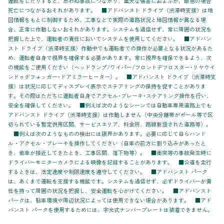
運転をしたりすると、思わぬ事故につながり、重大な傷害におよぶか、最悪の場合
死亡につながるおそれがあります。 ■アドバンスト ドライブ（渋滞時支援）は地
図情報をもとに制御するため、工事などで実際の道路状況と地図情報が異なる場
合、正常に作動しないおそれがあります。システムを過信せず、常に周囲の状況を
把握した上で、運転者の責任においてシステムを使用してください。 ■アドバン
スト ドライブ（渋滞時支援）作動中でも運転者での操作が必要となる状況があるた
め、運転者自身で視界を確保する必要があります。常に視界を確保できるよう、次
の機能をご使用ください（ヘッドランプ/ワイパー/フロントデフロスター･リヤウイ
ンドゥデフォッガー･ドアミラーヒーター）。 ■アドバンスト ドライブ（渋滞時支
援）は状況に応じてディスプレイ表示でステアリングの保持を促すことがありま
す。その際はただちに運転者自身でアクセル･ブレーキ･ステアリング操作を行い、
安全を確保してください。 ■例えば次のようなシーンでは自動車専用道路上でも
アドバンスト ドライブ（渋滞時支援）は作動しません（中央分離帯がポール等で区
切られている暫定供用区間、サービスエリア、料金所、路線新設された道路等）。
■例えば次のようなものの検出には限界があります。必要に応じて自らハンド
ル・アクセル・ブレーキを操作してください（自車の前方に割り込みがあったと
き、他車が接近してきたとき、工事区間、落下物等）。 ■衝突等の事故発生時に
ドライバーモニターカメラによる映像を記録することがあります。 ■公道を走行
するときは、法定速度や制限速度を遵守してください。 ■アドバンスト パーク
は、あくまで運転を支援する機能です。システムを過信せず、必ずドライバーが責
任を持って周囲の状況を把握し、安全運転を心がけてください。 ■アドバンスト
パークは、駐車環境や周辺状況によっては使用できない場合があります。 ■アド
バンスト パークを使用するためには、字光式ナンバープレートは装着できません。