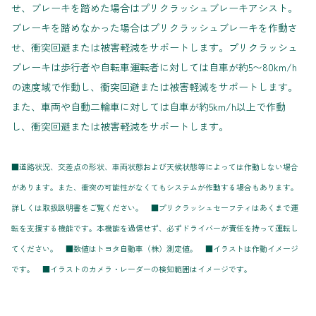
せ、ブレーキを踏めた場合はプリクラッシュブレーキアシスト。
ブレーキを踏めなかった場合はプリクラッシュブレーキを作動さ
せ、衝突回避または被害軽減をサポートします。プリクラッシュ
ブレーキは歩行者や自転車運転者に対しては自車が約5〜80km/h
の速度域で作動し、衝突回避または被害軽減をサポートします。
また、車両や自動二輪車に対しては自車が約5km/h以上で作動
し、衝突回避または被害軽減をサポートします。
■道路状況、交差点の形状、車両状態および天候状態等によっては作動しない場合
があります。また、衝突の可能性がなくてもシステムが作動する場合もあります。
詳しくは取扱説明書をご覧ください。 ■プリクラッシュセーフティはあくまで運
転を支援する機能です。本機能を過信せず、必ずドライバーが責任を持って運転し
てください。 ■数値はトヨタ自動車（株）測定値。 ■イラストは作動イメージ
です。 ■イラストのカメラ・レーダーの検知範囲はイメージです。