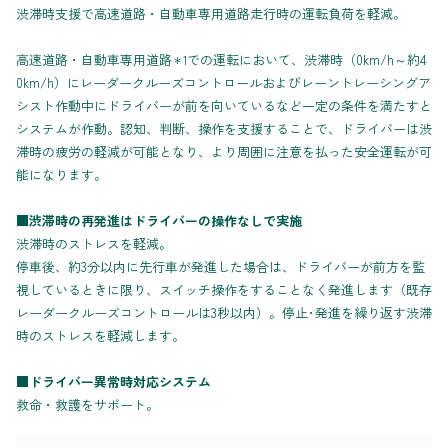
渋滞時支援で高速道路・自動車専用道路走行時の運転負荷を軽減。
高速道路・自動車専用道路
での運転において、渋滞時（0km/h～約4
＊1
0km/h）にレーダークルーズコントロールおよびレーントレーシングア
シスト作動中にドライバーが前を向いているなど一定の条件を満たすと
システムが作動。認知、判断、操作を支援することで、ドライバーは渋
滞時の疲労の軽減が可能となり、より周囲に注意を払った安全運転が可
能になります。
■渋滞時の再発進はドライバーの操作なしで実施
渋滞時のストレスを軽減。
停車後、約3分以内に先行車が発進した場合は、ドライバーが前方を監
視しているときに限り、スイッチ操作をすることなく発進します（既存
レーダークルーズコントロールは3秒以内）。停止･発進を繰り返す渋滞
時のストレスを軽減します。
■ドライバー異常時対応システム
救命・救護をサポート。