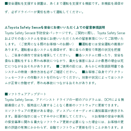
■安全運転を支援する装置は、あくまで運転を支援する機能です。本機能を過信せ
ず、必ずドライバーが責任を持って運転してください。
⚠Toyota Safety Senseを安全にお使いいただく上での留意事項説明
Toyota Safety Senseは予防安全パッケージです。ご契約に際し、Toyota Safety Sense
およびその各システムを安全にお使いいただくための留意事項についてご説明いた
します。（ご使用になる際のお客様へのお願い） ■運転者には安全運転の義務が
あります。運転者は各システムを過信せず、常に自らの責任で周囲の状況を把握
し、ご自身の操作で安全を確保してください。 ■各システムに頼ったり、安全を
委ねる運転をすると思わぬ事故につながり、重大な傷害におよぶか最悪の場合は死
亡につながるおそれがあります。 ■ご使用の前には、あらかじめ取扱説明書で各
システムの特徴・操作方法を必ずご確認ください。 ■お客様ご自身でプリクラッ
シュセーフティの作動テストを行わないでください。対象や状況によってはシステ
ムが正常に作動せず、思わぬ事故につながるおそれがあります。
■ソフトウェアアップデート
Toyota Safety Sense、アドバンスト ドライブの一部のプログラムは、DCMによる無
線通信により、販売店に入庫することなく最新のソフトウェアに更新できます。
※ソフトウェアの更新がある場合、ディスプレイオーディオに通知画面が表示され
ます。画面の指示に従ってすみやかに更新してください。 ※お客様の安全や車両
の保安基準に関わる重大なソフトウェア更新が必要になった場合には、お客様の更
新の許諾の有無にかかわらず、自動でソフトウェア更新を行うことがあります。ま