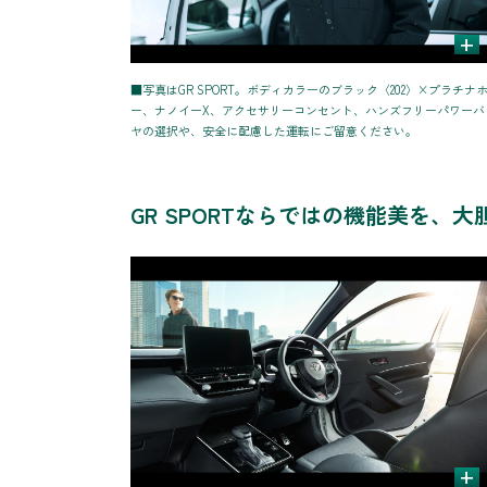
+
■写真はGR SPORT。ボディカラーのブラック〈202〉×プラ
ー、ナノイーX、アクセサリーコンセント、ハンズフリーパワー
ヤの選択や、安全に配慮した運転にご留意ください。
GR SPORTならではの機能美を、
+