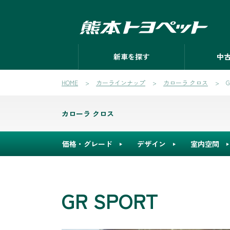
新車を探す
中
HOME
カーラインナップ
カローラ クロス
G
カローラ クロス
価格・グレード
デザイン
室内空間
GR SPORT