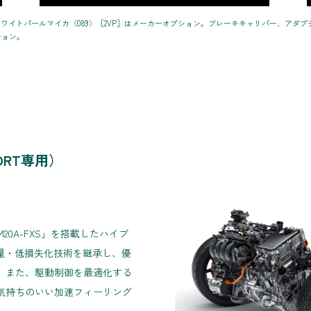
チナホワイトパールマイカ〈089〉［2VP］はメーカーオプション。ブレーキキャリパー、ア
ション。
ORT専用）
20A-FXS」を搭載したハイブ
軽量・低損失化技術を継承し、優
。また、駆動制御を最適化する
気持ちのいい加速フィーリング