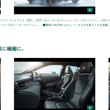
+
チナホワイトパールマイカ〈089〉［2VP］はメーカーオプション。ブレーキキャリパー、LE
バックドアはメーカーオプション。 ■雪道の走行時にはチェーンまたは冬用タイヤを装着
大胆に繊細に。
+