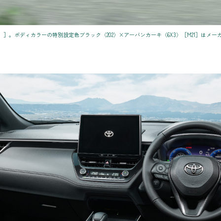
Z（2WD）］。ボディカラーの特別設定色ブラック〈202〉×アーバンカーキ〈6X3〉［M21