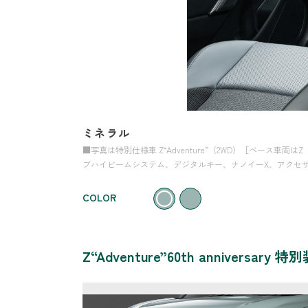
ミネラル
■写真は特別仕様車 Z“Adventure”（2WD）［ベース
ブハイビームシステム、デジタルキー、ナノイーX、アクセサ
COLOR
Z“Adventure”60th anniversary 特