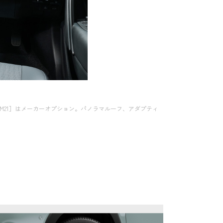
3〉［M21］はメーカーオプション。パノラマルーフ、アダプティ