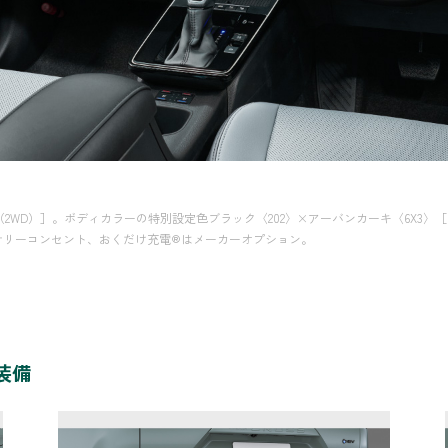
車両はZ（2WD）］。ボディカラーの特別設定色ブラック〈202〉×アーバンカーキ〈6X
リーコンセント、おくだけ充電®︎はメーカーオプション。
別装備