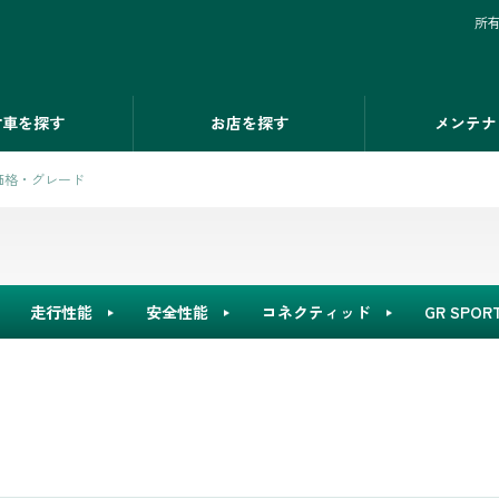
所
古車を探す
お店を探す
メンテナ
価格・グレード
走行性能
安全性能
コネクティッド
GR SPOR