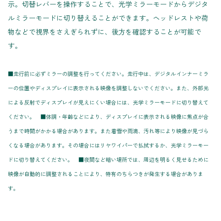
示。切替レバーを操作することで、光学ミラーモードからデジタ
ルミラーモードに切り替えることができます。ヘッドレストや荷
物などで視界をさえぎられずに、後方を確認することが可能で
す。
■走行前に必ずミラーの調整を行ってください。走行中は、デジタルインナーミラ
ーの位置やディスプレイに表示される映像を調整しないでください。また、外部光
による反射でディスプレイが見えにくい場合には、光学ミラーモードに切り替えて
ください。 ■体調・年齢などにより、ディスプレイに表示される映像に焦点が合
うまで時間がかかる場合があります。また着雪や雨滴、汚れ等により映像が見づら
くなる場合があります。その場合にはリヤワイパーで払拭するか、光学ミラーモー
ドに切り替えてください。 ■夜間など暗い場所では、周辺を明るく見せるために
映像が自動的に調整されることにより、特有のちらつきが発生する場合がありま
す。