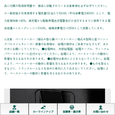
品に付属の取扱説明書や、製品に記載されている注意事項を必ずお守りください。
※一般家庭が日常使用する電気量1日当たり10kWh（平均消費電力400W）として、電
力変換効率=80%、満充電から駆動用電池充電警告灯が点灯するまでに使用できる電
池容量=＜ロングレンジ＞57kWh、補機消費電力＝210Wとして試算しています。
⚠注意：ペースメーカー（植込み型心臓ペースメーカー／植込み型両心室ペーシン
グパルスジェネレータ）装着のお客様は、給電の操作はご自身ではなさらず、ほか
の方にお願いしてください。 ●給電時は、外部給電器、給電ケーブル、ヴィークル
パワーコネクターに近付かないでください。給電により、ペースメーカーの動作に
影響を与えるおそれがあります。 ●給電中は車内にとどまらないでください。給電
により、ペースメーカーの動作に影響を与えるおそれがあります。 ●ものを取ると
きなどに、トランクルームなどを含めた車内に入り込まないでください。給電によ
り、ペースメーカーの動作に影響を与えるおそれがあります。
店舗一覧
カーラインナップ
試乗車・展示車
お問い合わせ