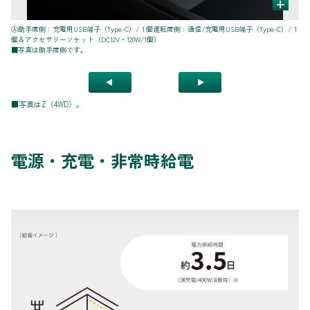
+
Ⓐ助手席側：充電用USB端子（Type-C）/１個運転席側：通信/充電用USB端子（Type-C）/１
Ⓑ
個＆アクセサリーソケット（DC12V・120W/1個）
■写真は助手席側です。
■写真はZ（4WD）。
電源・充電・非常時給電