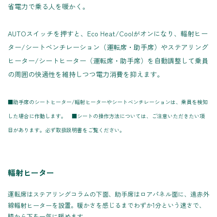
省電力で乗る人を暖かく。
AUTOスイッチを押すと、Eco Heat/Coolがオンになり、輻射ヒー
ター/シートベンチレーション（運転席・助手席）やステアリング
ヒーター/シートヒーター（運転席・助手席）を自動調整して乗員
の周囲の快適性を維持しつつ電力消費を抑えます。
■助手席のシートヒーター/輻射ヒーターやシートベンチレーションは、乗員を検知
した場合に作動します。 ■シートの操作方法については、ご注意いただきたい項
目があります。必ず取扱説明書をご覧ください。
輻射ヒーター
運転席はステアリングコラムの下面、助手席はロアパネル面に、遠赤外
線輻射ヒーターを設置。暖かさを感じるまでわずか1分という速さで、
膝から下を一気に暖めます。