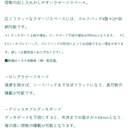
荷物の出し入れがしやすいラゲージスペース。
広くフラットなラゲージスペースには、ゴルフバッグ4個＊2が収
納可能です。
＊1. デッキボード上段の場合。デッキボード下段の場合は918mmとなります。 ＊2.
9.5インチゴルフバッグ。ゴルフバッグの形状によっては収納できない場合がありま
す。詳しくは販売店におたずねください。
■数値はトヨタ自動車（株）測定値。
−ロングラゲージモード
後席を倒せば、シートバックまでほぼフラットになり、長尺物の
積載が可能です。
−アジャスタブルデッキボード
デッキボードを下段にすると、天井までの高さが+68mmとなり、
背の高い荷物の積載が可能となります。