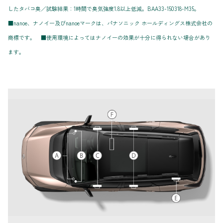
したタバコ臭／試験結果：1時間で臭気強度1.8以上低減。BAA33-150318-M35。
■nanoe、ナノイー及びnanoeマークは、パナソニック ホールディングス株式会社の
商標です。 ■使用環境によってはナノイーの効果が十分に得られない場合があり
ます。