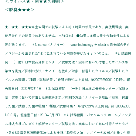
＜ウイルス★・菌★★の抑制＞
＜脱臭★★★＞
★、★★、★★★車室空間での試験による約１時間の効果であり、実使用環境・実
使用条件での結果ではありません。＊2＊3＊4 ●効果には個人差や作動条件による
差があります。 ＊1. nanoe（ナノイー）=nano-technology + electric 最先端のテク
ノロジーから生まれた“水に包まれている電気を帯びたイオン”のこと。 ＊2. 試験機
関：（一財）日本食品分析センター／試験方法：実車において付着したウイルス感
染価を測定／抑制の方法：ナノイーを放出／対象：付着したウイルス／試験したウ
イルスの種類：1種類／試験結果：1時間で99％以上抑制。第20073697001-0101号。報
告書日付：2020年12月4日 ＊3. 試験機関：（一財）日本食品分析センター／試験方
法：実車において付着した菌数を測定／抑制の方法：ナノイーを放出／対象：付着
した菌／試験した菌の種類：1種類／試験結果：1時間で99％以上抑制。第1503862300
1-0101号。報告書日付：2015年5月12日 ＊4. 試験機関：パナソニック ホールディング
ス株式会社プロダクト解析センター／試験方法：実車において布に付着させたタバ
コ臭を6段階臭気強度表示法による検証／脱臭の方法：ナノイーを放出／対象：付着