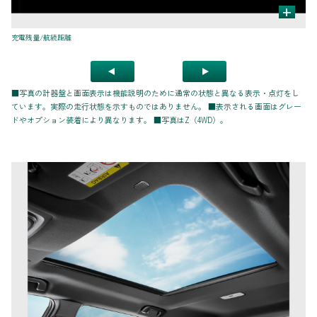
+
充電残量/航続距離
容
■写真の計器盤と画面表示は機能説明のために通常の状態と異なる表示・点灯をし
ています。実際の走行状態を示すものではありません。 ■表示される画面はグレー
ドやオプション装着により異なります。 ■写真はZ（4WD）。