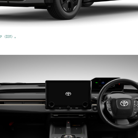
〈D31〉。