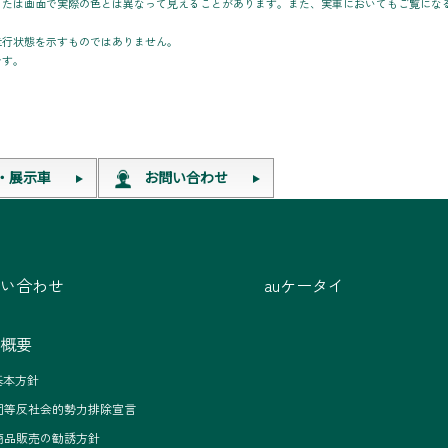
または画面で実際の色とは異なって見えることがあります。また、実車においてもご覧にな
走行状態を示すものではありません。
です。
・展示車
お問い合わせ
い合わせ
auケータイ
概要
基本方針
団等反社会的勢力排除宣言
商品販売の勧誘方針