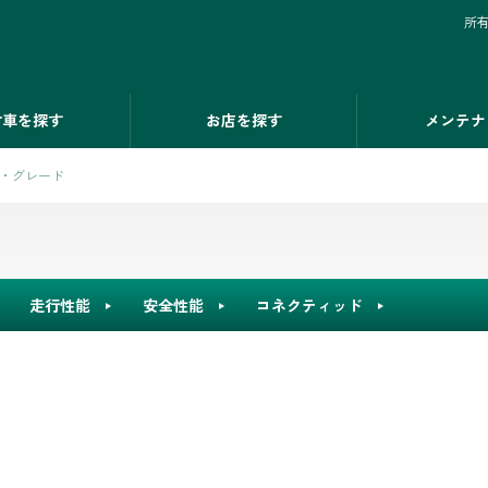
所
古車を探す
お店を探す
メンテナ
・グレード
走行性能
安全性能
コネクティッド