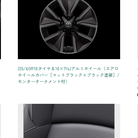
235/60R18タイヤ＆18×7½Jアルミホイール（エアロ
ホイールカバー［マットブラック＋ブラック塗装］/
センターオーナメント付）