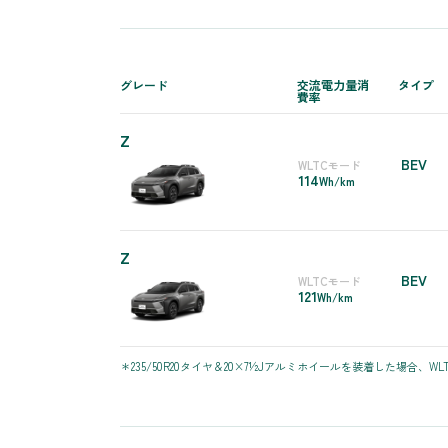
グレード
交流電力量消
タイプ
費率
Z
BEV
WLTCモード
114
Wh/km
Z
BEV
WLTCモード
121
Wh/km
＊235/50R20タイヤ＆20×7½Jアルミホイールを装着した場合、WLT