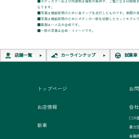
■ボディカラーおよび内装色は撮影の条件や、ご覧になる印刷物
なります。
■写真は機能説明のために各ランプを点灯したものです。実際の
■写真は機能説明のためにボディの一部を切断したカットモデル
■画面はハメ込み合成です。
■一部の写真は合成・イメージです。
店舗一覧
カーラインナップ
試乗車
トップページ
お問
お店情報
会社
CSR
新車
暴力
金融