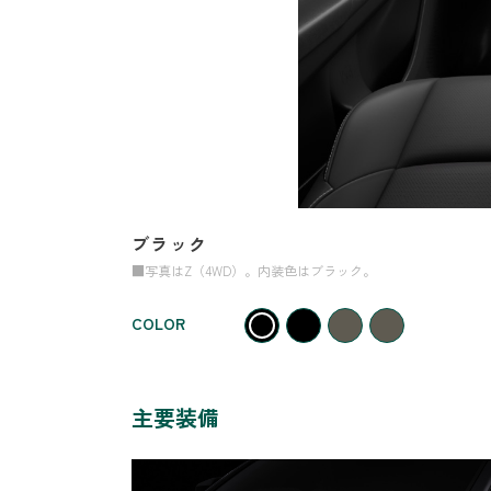
ブラック
■写真はZ（4WD）。内装色はブラック。
COLOR
主要装備