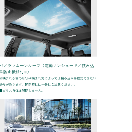
パノラマムーンルーフ（電動サンシェード／挟み込
み防止機能付
）
※
※挟まれる物の形状や挟まれ方によっては挟み込みを検知できない
場合があります。開閉時には十分にご注意ください。
■ガラス自体は開閉しません。