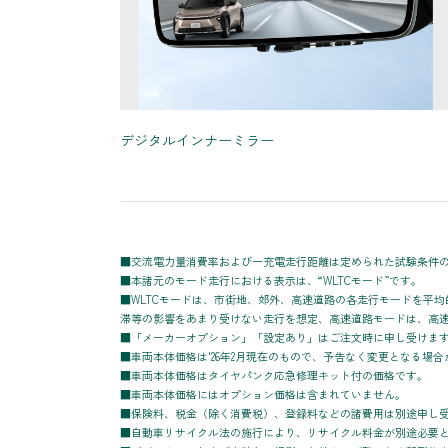
デジタルインナーミラー
■交流電力量消費率および一充電走行距離は定められた試験条件
■本諸元のモード走行における表示は、“WLTCモード”です。
■WLTCモードは、市街地、郊外、高速道路の各走行モードを平
滞等の影響をあまり受けない走行を想定、高速道路モードは、高
■「メーカーオプション」「設定あり」はご注文時に申し受けま
■車両本体価格は'26年2月現在のもので、予告なく変更となる場
■車両本体価格はタイヤパンク応急修理キット付の価格です。
■車両本体価格にはオプション価格は含まれていません。
■保険料、税金（除く消費税）、登録料などの諸費用は別途申し
■自動車リサイクル法の施行により、リサイクル料金が別途必要