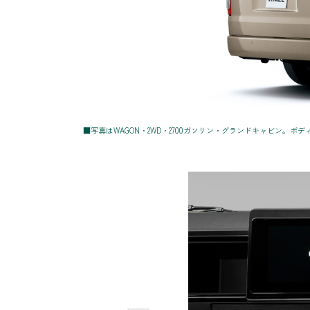
■写真はWAGON・2WD・2700ガソリン・グランドキャビン。