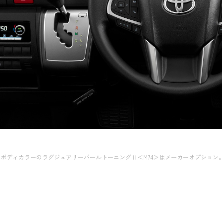
ビン。ボディカラーのラグジュアリーパールトーニングⅡ＜M74＞はメーカーオプショ