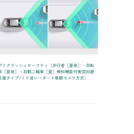
プリクラッシュセーフティ（歩行者［昼夜］・自転
車［昼夜］・自動二輪車［昼］検知機能付衝突回避
支援タイプ/ミリ波レーダー＋単眼カメラ方式）