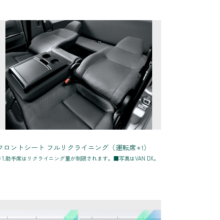
フロントシート フルリクライニング（運転席
）
＊1
＊1.助手席はリクライニング量が制限されます。■写真はVAN DX。