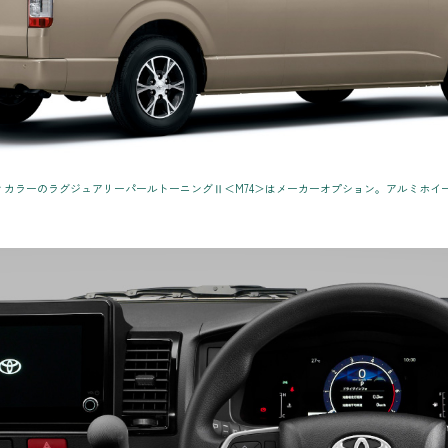
ボディカラーのラグジュアリーパールトーニングⅡ＜M74＞はメーカーオプション。アルミホ