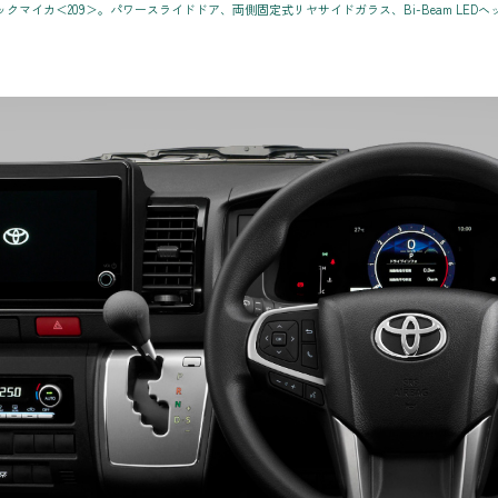
ブラックマイカ＜209＞。パワースライドドア、両側固定式リヤサイドガラス、Bi-Beam L