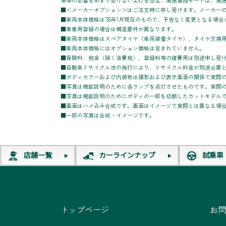
滞等の影響をあまり受けない走行を想定、高速道路モードは、高
■＜メーカーオプション＞はご注文時に申し受けます。メーカー
■車両本体価格は’26年1月現在のもので、予告なく変更となる場
■事業用登録の場合は構造要件が異なります。
■車両本体価格はスペアタイヤ（車両装着タイヤ）、タイヤ交換
■車両本体価格にはオプション価格は含まれていません。
■保険料、税金（除く消費税）、登録料等の諸費用は別途申し受
■自動車リサイクル法の施行により、リサイクル料金が別途必要
■ボディカラーおよび内装色は撮影および表示画面の関係で実際
■写真は機能説明のために各ランプを点灯させたものです。実際
■写真は機能説明のためにボディの一部を切断したカットモデル
■画面はハメ込み合成です。画面はイメージで実際とは異なる場
■一部の写真は合成・イメージです。
店舗一覧
カーラインナップ
試乗車
トップページ
お問