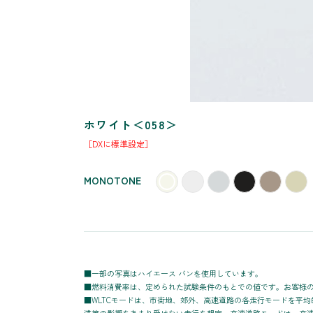
ホワイト＜058＞
［DXに標準設定］
MONOTONE
■一部の写真はハイエース バンを使用しています。
■燃料消費率は、定められた試験条件のもとでの値です。お客様
■WLTCモードは、市街地、郊外、高速道路の各走行モードを平