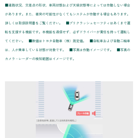
■道路状況、交差点の形状、車両状態および天候状態等によっては作動しない場合
があります。また、衝突の可能性がなくてもシステムが作動する場合もあります。
詳しくは取扱説明書をご覧ください。 ■プリクラッシュセーフティはあくまで運
転を支援する機能です。本機能を過信せず、必ずドライバーが責任を持って運転し
てください。 ■数値はトヨタ自動車（株）測定値。 ■自転車および自動二輪車
は、人が乗車している状態が対象です。 ■写真は作動イメージです。 ■写真の
カメラ・レーダーの検知範囲はイメージです。