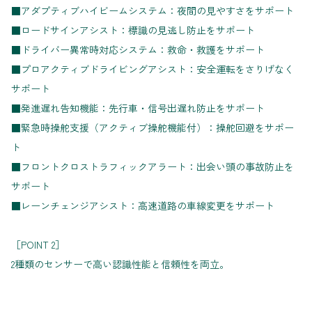
■アダプティブハイビームシステム：夜間の見やすさをサポート
■ロードサインアシスト：標識の見逃し防止をサポート
■ドライバー異常時対応システム：救命・救護をサポート
■プロアクティブドライビングアシスト：安全運転をさりげなく
サポート
■発進遅れ告知機能：先行車・信号出遅れ防止をサポート
■緊急時操舵支援（アクティブ操舵機能付）：操舵回避をサポー
ト
■フロントクロストラフィックアラート：出会い頭の事故防止を
サポート
■レーンチェンジアシスト：高速道路の車線変更をサポート
［POINT 2］
2種類のセンサーで高い認識性能と信頼性を両立。