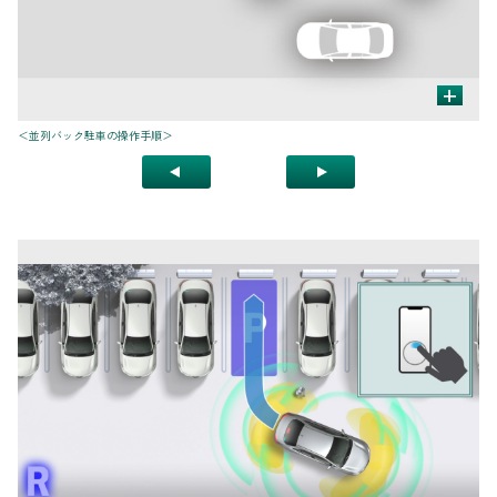
+
＜並列バック駐車の操作手順＞
＊