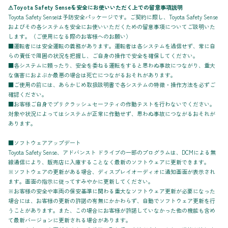
⚠Toyota Safety Senseを安全にお使いいただく上での留意事項説明
Toyota Safety Senseは予防安全パッケージです。ご契約に際し、Toyota Safety Sense
およびその各システムを安全にお使いいただくための留意事項についてご説明いた
します。（ご使用になる際のお客様へのお願い）
■運転者には安全運転の義務があります。運転者は各システムを過信せず、常に自
らの責任で周囲の状況を把握し、ご自身の操作で安全を確保してください。
■各システムに頼ったり、安全を委ねる運転をすると思わぬ事故につながり、重大
な傷害におよぶか最悪の場合は死亡につながるおそれがあります。
■ご使用の前には、あらかじめ取扱説明書で各システムの特徴・操作方法を必ずご
確認ください。
■お客様ご自身でプリクラッシュセーフティの作動テストを行わないでください。
対象や状況によってはシステムが正常に作動せず、思わぬ事故につながるおそれが
あります。
■ソフトウェアアップデート
Toyota Safety Sense、アドバンスト ドライブの一部のプログラムは、DCMによる無
線通信により、販売店に入庫することなく最新のソフトウェアに更新できます。
※ソフトウェアの更新がある場合、ディスプレイオーディオに通知画面が表示され
ます。画面の指示に従ってすみやかに更新してください。
※お客様の安全や車両の保安基準に関わる重大なソフトウェア更新が必要になった
場合には、お客様の更新の許諾の有無にかかわらず、自動でソフトウェア更新を行
うことがあります。また、この場合にお客様が許諾していなかった他の機能も含め
て最新バージョンに更新される場合があります。