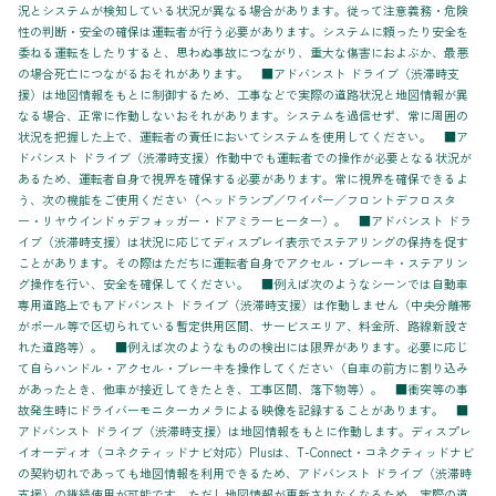
況とシステムが検知している状況が異なる場合があります。従って注意義務・危険
性の判断・安全の確保は運転者が行う必要があります。システムに頼ったり安全を
委ねる運転をしたりすると、思わぬ事故につながり、重大な傷害におよぶか、最悪
の場合死亡につながるおそれがあります。 ■アドバンスト ドライブ（渋滞時支
援）は地図情報をもとに制御するため、工事などで実際の道路状況と地図情報が異
なる場合、正常に作動しないおそれがあります。システムを過信せず、常に周囲の
状況を把握した上で、運転者の責任においてシステムを使用してください。 ■ア
ドバンスト ドライブ（渋滞時支援）作動中でも運転者での操作が必要となる状況が
あるため、運転者自身で視界を確保する必要があります。常に視界を確保できるよ
う、次の機能をご使用ください（ヘッドランプ／ワイパー／フロントデフロスタ
ー・リヤウインドゥデフォッガー・ドアミラーヒーター）。 ■アドバンスト ドラ
イブ（渋滞時支援）は状況に応じてディスプレイ表示でステアリングの保持を促す
ことがあります。その際はただちに運転者自身でアクセル・ブレーキ・ステアリン
グ操作を行い、安全を確保してください。 ■例えば次のようなシーンでは自動車
専用道路上でもアドバンスト ドライブ（渋滞時支援）は作動しません（中央分離帯
がポール等で区切られている暫定供用区間、サービスエリア、料金所、路線新設さ
れた道路等）。 ■例えば次のようなものの検出には限界があります。必要に応じ
て自らハンドル・アクセル・ブレーキを操作してください（自車の前方に割り込み
があったとき、他車が接近してきたとき、工事区間、落下物等）。 ■衝突等の事
故発生時にドライバーモニターカメラによる映像を記録することがあります。 ■
アドバンスト ドライブ（渋滞時支援）は地図情報をもとに作動します。ディスプレ
イオーディオ（コネクティッドナビ対応）Plusは、T-Connect・コネクティッドナビ
の契約切れであっても地図情報を利用できるため、アドバンスト ドライブ（渋滞時
支援）の継続使用が可能です。ただし地図情報が更新されなくなるため、実際の道