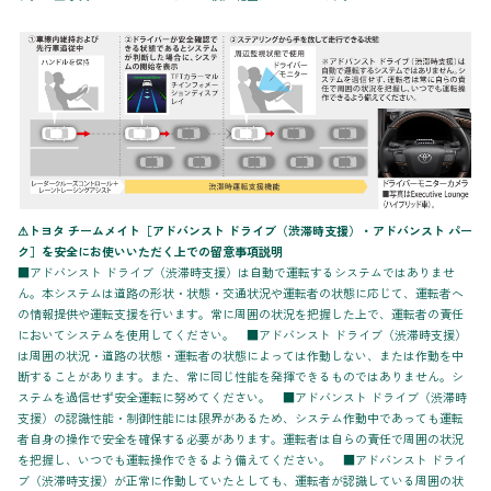
⚠トヨタ チームメイト［アドバンスト ドライブ（渋滞時支援）・アドバンスト パー
ク］を安全にお使いいただく上での留意事項説明
■アドバンスト ドライブ（渋滞時支援）は自動で運転するシステムではありませ
ん。本システムは道路の形状・状態・交通状況や運転者の状態に応じて、運転者へ
の情報提供や運転支援を行います。常に周囲の状況を把握した上で、運転者の責任
においてシステムを使用してください。 ■アドバンスト ドライブ（渋滞時支援）
は周囲の状況・道路の状態・運転者の状態によっては作動しない、または作動を中
断することがあります。また、常に同じ性能を発揮できるものではありません。シ
ステムを過信せず安全運転に努めてください。 ■アドバンスト ドライブ（渋滞時
支援）の認識性能・制御性能には限界があるため、システム作動中であっても運転
者自身の操作で安全を確保する必要があります。運転者は自らの責任で周囲の状況
を把握し、いつでも運転操作できるよう備えてください。 ■アドバンスト ドライ
ブ（渋滞時支援）が正常に作動していたとしても、運転者が認識している周囲の状