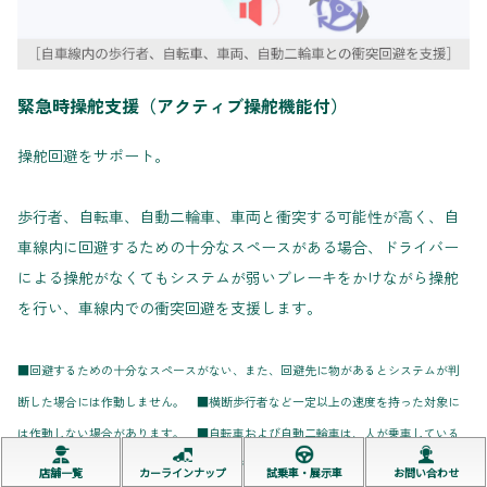
緊急時操舵支援（アクティブ操舵機能付）
操舵回避をサポート。
歩行者、自転車、自動二輪車、車両と衝突する可能性が高く、自
車線内に回避するための十分なスペースがある場合、ドライバー
による操舵がなくてもシステムが弱いブレーキをかけながら操舵
を行い、車線内での衝突回避を支援します。
■回避するための十分なスペースがない、また、回避先に物があるとシステムが判
断した場合には作動しません。 ■横断歩行者など一定以上の速度を持った対象に
は作動しない場合があります。 ■自転車および自動二輪車は、人が乗車している
状態が対象です。 ■写真は作動イメージです。 ■写真のカメラ・レーダーの検
店舗一覧
カーラインナップ
試乗車・展示車
お問い合わせ