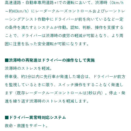
高速道路・自動車専用道路
での運転において、渋滞時（0km/h
＊1
～約40km/h）にレーダークルーズコントロールおよびレーントレ
ーシングアシスト作動中にドライバーが前を向いているなど一定
の条件を満たすとシステムが作動。認知、判断、操作を支援する
ことで、ドライバーは渋滞時の疲労の軽減が可能となり、より周
囲に注意を払った安全運転が可能になります。
■渋滞時の再発進はドライバーの操作なしで実施
渋滞時のストレスを軽減。
停車後、約3分以内に先行車が発進した場合は、ドライバーが前方
を監視しているときに限り、スイッチ操作をすることなく発進し
ます（既存レーダークルーズコントロールは3秒以内）。停止・発
進を繰り返す渋滞時のストレスを軽減します。
■ドライバー異常時対応システム
救命・救護をサポート。