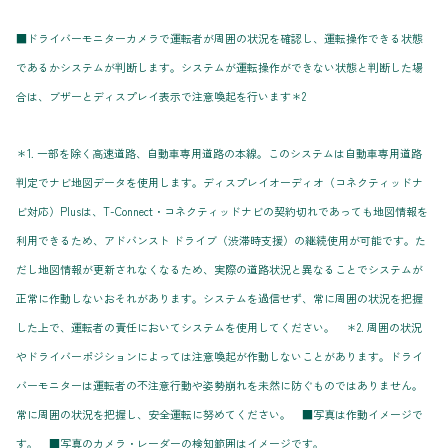
■ドライバーモニターカメラで運転者が周囲の状況を確認し、運転操作できる状態
であるかシステムが判断します。システムが運転操作ができない状態と判断した場
合は、ブザーとディスプレイ表示で注意喚起を行います＊2
＊1. 一部を除く高速道路、自動車専用道路の本線。このシステムは自動車専用道路
判定でナビ地図データを使用します。ディスプレイオーディオ（コネクティッドナ
ビ対応）Plusは、T-Connect・コネクティッドナビの契約切れであっても地図情報を
利用できるため、アドバンスト ドライブ（渋滞時支援）の継続使用が可能です。た
だし地図情報が更新されなくなるため、実際の道路状況と異なることでシステムが
正常に作動しないおそれがあります。システムを過信せず、常に周囲の状況を把握
した上で、運転者の責任においてシステムを使用してください。 ＊2. 周囲の状況
やドライバーポジションによっては注意喚起が作動しないことがあります。ドライ
バーモニターは運転者の不注意行動や姿勢崩れを未然に防ぐものではありません。
常に周囲の状況を把握し、安全運転に努めてください。 ■写真は作動イメージで
す。 ■写真のカメラ・レーダーの検知範囲はイメージです。