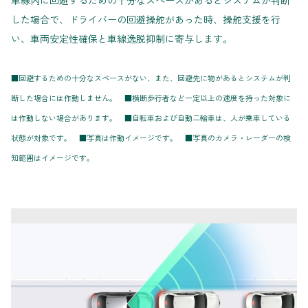
車線内に回避するための十分なスペースがあるとシステムが判断
した場合で、ドライバーの回避操舵があった時、操舵支援を行
い、車両安定性確保と車線逸脱抑制に寄与します。
■回避するための十分なスペースがない、また、回避先に物があるとシステムが判
断した場合には作動しません。 ■横断歩行者など一定以上の速度を持った対象に
は作動しない場合があります。 ■自転車および自動二輪車は、人が乗車している
状態が対象です。 ■写真は作動イメージです。 ■写真のカメラ・レーダーの検
知範囲はイメージです。