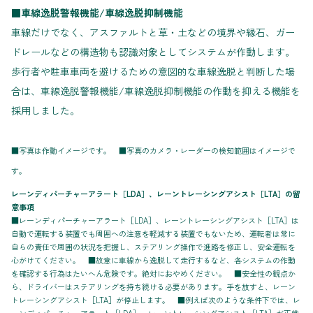
■車線逸脱警報機能/車線逸脱抑制機能
車線だけでなく、アスファルトと草・土などの境界や縁石、ガー
ドレールなどの構造物も認識対象としてシステムが作動します。
歩行者や駐車車両を避けるための意図的な車線逸脱と判断した場
合は、車線逸脱警報機能/車線逸脱抑制機能の作動を抑える機能を
採用しました。
■写真は作動イメージです。 ■写真のカメラ・レーダーの検知範囲はイメージで
す。
レーンディパーチャーアラート［LDA］、レーントレーシングアシスト［LTA］の留
意事項
■レーンディパーチャーアラート［LDA］、レーントレーシングアシスト［LTA］は
自動で運転する装置でも周囲への注意を軽減する装置でもないため、運転者は常に
自らの責任で周囲の状況を把握し、ステアリング操作で進路を修正し、安全運転を
心がけてください。 ■故意に車線から逸脱して走行するなど、各システムの作動
を確認する行為はたいへん危険です。絶対におやめください。 ■安全性の観点か
ら、ドライバーはステアリングを持ち続ける必要があります。手を放すと、レーン
トレーシングアシスト［LTA］が停止します。 ■例えば次のような条件下では、レ
ーンディパーチャーアラート［LDA］、レーントレーシングアシスト［LTA］が正常