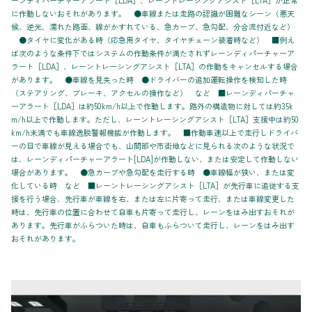
に作動しないおそれがあります。 ●車線または走路の認識が困難なシーン（悪天
候、逆光、濡れた路面、線がかすれている、急カーブ、急勾配、分合流付近など）
●タイヤに変化がある時（応急用タイヤ、タイヤチェーン装着時など） ■例え
ば次のような条件下ではシステムの作動条件が満たされずレーンディパーチャーア
ラート［LDA］、レーントレーシングアシスト［LTA］の作動をキャンセルする場合
があります。 ●車線を見失った時 ●ドライバーの追加運転操作を検知した時
（ステアリング、ブレーキ、アクセルの操作など） など ■レーンディパーチャ
ーアラート［LDA］は約50km/h以上で作動します。路外の構造物に対しては約35k
m/h以上で作動します。ただし、レーントレーシングアシスト［LTA］支援中は約50
km/h未満でも車線逸脱警報機能が作動します。 ■作動車速以上で走行しドライバ
ーの目で車線が見える場合でも、山間部や市街地などに見られる次のような状況で
は、レーンディパーチャーアラート[LDA]が作動しない、または安定して作動しない
場合があります。 ●急カーブや急勾配を走行する時 ●車線幅が狭い、または変
化している時 など ■レーントレーシングアシスト［LTA］が先行車に追従する支
援を行う場合、先行車が車線を右、または左に片寄って走行、または車線変更した
時は、先行車の位置に合わせて自車も片寄って走行し、レーンをはみ出すおそれが
あります。先行車がふらついた時は、自車もふらついて走行し、レーンをはみ出す
おそれがあります。