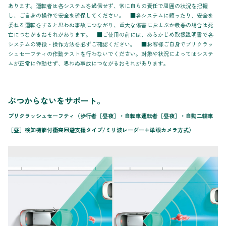
あります。運転者は各システムを過信せず、常に自らの責任で周囲の状況を把握
し、ご自身の操作で安全を確保してください。 ■各システムに頼ったり、安全を
委ねる運転をすると思わぬ事故につながり、重大な傷害におよぶか最悪の場合は死
亡につながるおそれがあります。 ■ご使用の前には、あらかじめ取扱説明書で各
システムの特徴・操作方法を必ずご確認ください。 ■お客様ご自身でプリクラッ
シュセーフティの作動テストを行わないでください。対象や状況によってはシステ
ムが正常に作動せず、思わぬ事故につながるおそれがあります。
ぶつからないをサポート。
プリクラッシュセーフティ（歩行者［昼夜］・自転車運転者［昼夜］・自動二輪車
［昼］検知機能付衝突回避支援タイプ/ミリ波レーダー＋単眼カメラ方式）