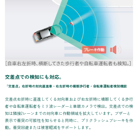
交差点での検知にも対応。
「交差点」右折時の対向直進車・右左折時の横断歩行者・自転車運転者検知機能
交差点右折時に直進してくる対向車および右左折時に横断してくる歩行
者や自転車運転者をミリ波レーダーと単眼カメラで検出。交差点での検
知は隣接2レーンまでの対向車に作動領域を拡大しています。ブザーと
表示で衝突の可能性を知らせると同時に、プリクラッシュブレーキを作
動。衝突回避または被害軽減をサポートします。