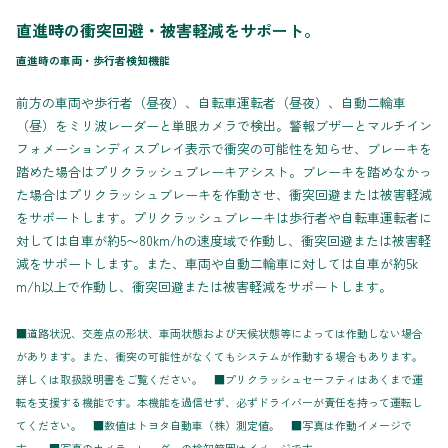
直進時の衝突回避・被害軽減をサポート。
直進時の車両・歩行者検知機能
前方の車両や歩行者（昼夜）、自転車運転者（昼夜）、自動二輪車
（昼）をミリ波レーダーと単眼カメラで検出。警報ブザーとマルチイン
フォメーションディスプレイ表示で衝突の可能性を知らせ、ブレーキを
踏めた場合はプリクラッシュブレーキアシスト。ブレーキを踏めなかっ
た場合はプリクラッシュブレーキを作動させ、衝突回避または被害軽減
をサポートします。プリクラッシュブレーキは歩行者や自転車運転者に
対しては自車が約5〜80km/hの速度域で作動し、衝突回避または被害軽
減をサポートします。また、車両や自動二輪車に対しては自車が約5k
m/h以上で作動し、衝突回避または被害軽減をサポートします。
■道路状況、交差点の形状、車両状態および天候状態等によっては作動しない場合
があります。また、衝突の可能性がなくてもシステムが作動する場合もあります。
詳しくは取扱説明書をご覧ください。 ■プリクラッシュセーフティはあくまで運
転を支援する機能です。本機能を過信せず、必ずドライバーが責任を持って運転し
てください。 ■数値はトヨタ自動車（株）測定値。 ■写真は作動イメージで
す。 ■写真のカメラ・レーダーの検知範囲はイメージです。