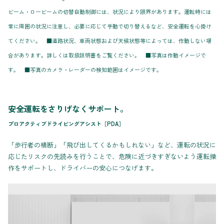
ビーム・ロービームの切替自動制御には、状況により限界があります。運転時には
常に周囲の状況に注意し、必要に応じて手動で切り替えるなど、安全運転を心掛け
てください。 ■道路状況、車両状態および天候状態等によっては、作動しない場
合があります。詳しくは取扱説明書をご覧ください。 ■写真は作動イメージで
す。 ■写真のカメラ・レーダーの検知範囲はイメージです。
安全運転をさりげなくサポート。
プロアクティブドライビングアシスト［PDA］
「歩行者の横断」「飛び出してくるかもしれない」など、運転の状況に
応じたリスクの先読みを行うことで、危険に近づきすぎないよう運転操
作をサポートし、ドライバーの安心につなげます。