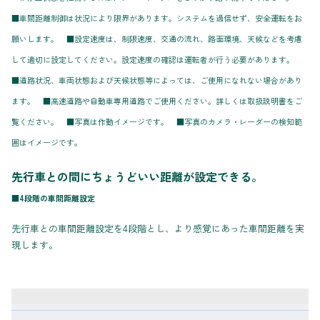
■車間距離制御は状況により限界があります。システムを過信せず、安全運転をお
願いします。 ■設定速度は、制限速度、交通の流れ、路面環境、天候などを考慮
して適切に設定してください。設定速度の確認は運転者が行う必要があります。
■道路状況、車両状態および天候状態等によっては、ご使用になれない場合があり
ます。 ■高速道路や自動車専用道路でご使用ください。詳しくは取扱説明書をご
覧ください。 ■写真は作動イメージです。 ■写真のカメラ・レーダーの検知範
囲はイメージです。
先行車との間にちょうどいい距離が設定できる。
■4段階の車間距離設定
先行車との車間距離設定を4段階とし、より感覚にあった車間距離を実
現します。