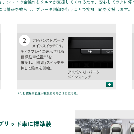
キ、シフトの全操作をクルマが支援してくれるため、安心してラクに停
には警報を鳴らし、ブレーキ制御を行うことで接触回避を支援します。
+
＊1. 目標駐車位置が複数ある場合は変更可能。
ブリッド車に標準装