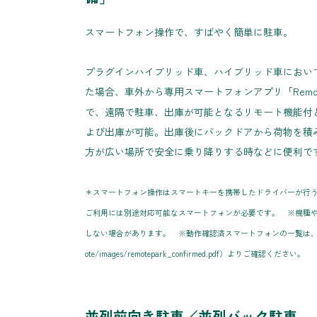
スマートフォン操作で、すばやく簡単に駐車。
プラグインハイブリッド車、ハイブリッド車におい
た場合、車外から専用スマートフォンアプリ「Remote
で、遠隔で駐車、出庫が可能となるリモート機能付
よび出庫が可能。出庫後にバックドアから荷物を積
方が広い場所で安全に乗り降りする時などに便利で
＊スマートフォン操作はスマートキーを携帯したドライバーが行
ご利用には別途対応可能なスマートフォンが必要です。 ※機種や
しない場合があります。 ※動作確認済スマートフォンの一覧は、こちら（https
ote/images/remotepark_confirmed.pdf）よりご確認ください。
並列前向き駐車／並列バック駐車