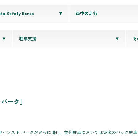
ta Safety Sense
街中の走行
駐車支援
そ
 パーク］
ドバンスト パークがさらに進化。並列駐車においては従来のバック駐