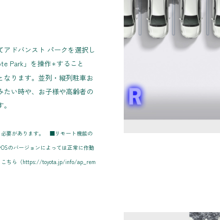
てアドバンスト パークを選択し
 Park」を操作
すること
＊
となります。並列・縦列駐車お
みたい時や、お子様や高齢者の
す。
う必要があります。
■リモート機能の
OSのバージョンによっては正常に作動
://toyota.jp/info/ap_rem