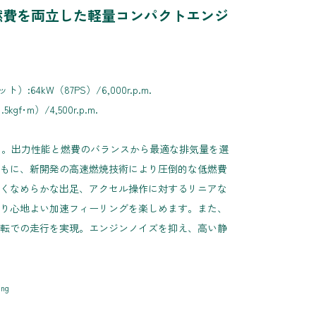
燃費を両立した軽量コンパクトエンジ
:64kW（87PS）/6,000r.p.m.
gf･m）/4,500r.p.m.
ーク。出力性能と燃費のバランスから最適な排気量を選
もに、新開発の高速燃焼技術により圧倒的な低燃費
くなめらかな出足、アクセル操作に対するリニアな
り心地よい加速フィーリングを楽しめます。また、
転での走行を実現。エンジンノイズを抑え、高い静
ing