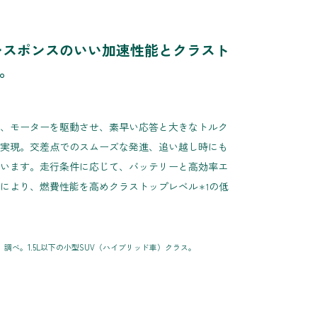
レスポンスのいい加速性能とクラスト
。
、モーターを駆動させ、素早い応答と大きなトルク
実現。交差点でのスムーズな発進、追い越し時にも
います。走行条件に応じて、バッテリーと高効率エ
により、燃費性能を高めクラストップレベル
の低
＊1
（株）調べ。1.5L以下の小型SUV（ハイブリッド車）クラス。