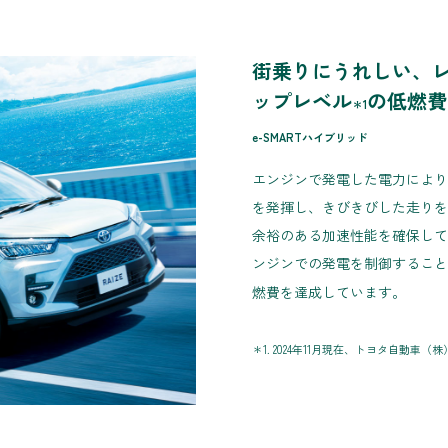
街乗りにうれしい、
ップレベル
の低燃費
＊1
e-SMARTハイブリッド
エンジンで発電した電力により
を発揮し、きびきびした走りを
余裕のある加速性能を確保して
ンジンでの発電を制御すること
燃費を達成しています。
＊1. 2024年11月現在、トヨタ自動車