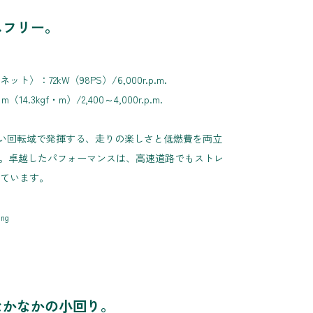
スフリー。
ト〉：72kW（98PS）/6,000r.p.m.
3kgf・m）/2,400～4,000r.p.m.
幅広い回転域で発揮する、走りの楽しさと低燃費を両立
採用。卓越したパフォーマンスは、高速道路でもストレ
ています。
ing
なかなかの小回り。