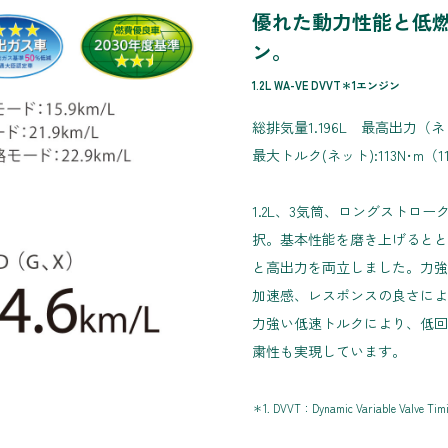
優れた動力性能と低
ン。
1.2L WA-VE DVVT＊1エンジン
総排気量1.196L 最高出力（ネット）
最大トルク(ネット):113N･m（11.5k
1.2L、3気筒、ロングストロ
択。基本性能を磨き上げるとと
と高出力を両立しました。力強
加速感、レスポンスの良さによ
力強い低速トルクにより、低回
粛性も実現しています。
＊1. DVVT：Dynamic Variable Valve Tim