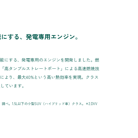
能にする、発電専用エンジン。
能にする、発電専用のエンジンを開発しました。燃
「高タンブルストレートポート」による高速燃焼技
により、最大40%という高い熱効率を実現。クラス
献しています。
株）調べ。1.5L以下の小型SUV（ハイブリッド車）クラス。＊2.DVV