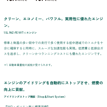
クリーン、エコノミー、パワフル。実用性に優れたエンジ
ン。
1.5L 1NZ-FE VVT-i エンジン
停車と発進の多い街中での走行で多く使用する低中速域でのトルクを十
分に確保すると同時に、スムーズな加速性能も実現。低燃費と低排出ガ
スを追求し、クリーンかつランニングコストにも優れたエンジンです。
＊1. 自動車重量税の減税が受けられます。
エンジンのアイドリングを自動的にストップさせ、燃費の
向上に貢献。
アイドリングストップ機能（Stop＆Start System）
【2WD・ガソリン車に標準装備】