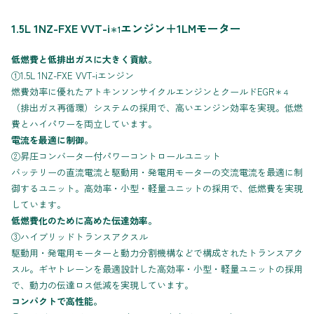
1.5L 1NZ-FXE VVT-i
エンジン＋1LMモーター
＊1
低燃費と低排出ガスに大きく貢献。
①1.5L 1NZ-FXE VVT-iエンジン
燃費効率に優れたアトキンソンサイクルエンジンとクールドEGR
＊４
（排出ガス再循環）システムの採用で、高いエンジン効率を実現。低燃
費とハイパワーを両立しています。
電流を最適に制御。
②昇圧コンバーター付パワーコントロールユニット
バッテリーの直流電流と駆動用・発電用モーターの交流電流を最適に制
御するユニット。高効率・小型・軽量ユニットの採用で、低燃費を実現
しています。
低燃費化のために高めた伝達効率。
③ハイブリッドトランスアクスル
駆動用・発電用モーターと動力分割機構などで構成されたトランスアク
スル。ギヤトレーンを最適設計した高効率・小型・軽量ユニットの採用
で、動力の伝達ロス低減を実現しています。
コンパクトで高性能。