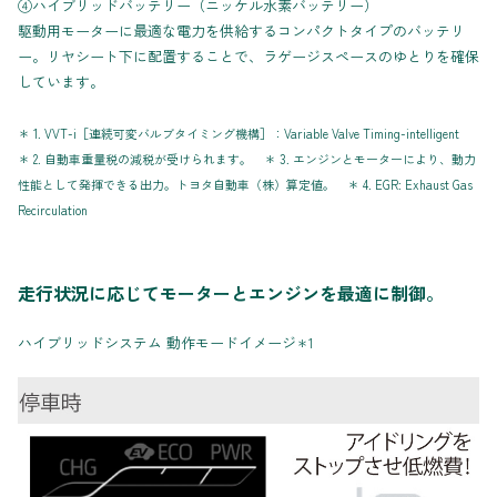
④ハイブリッドバッテリー（ニッケル水素バッテリー）
駆動用モーターに最適な電力を供給するコンパクトタイプのバッテリ
ー。リヤシート下に配置することで、ラゲージスペースのゆとりを確保
しています。
＊ 1. VVT-i［連続可変バルブタイミング機構］：Variable Valve Timing-intelligent
＊ 2. 自動車重量税の減税が受けられます。 ＊ 3. エンジンとモーターにより、動力
性能として発揮できる出力。トヨタ自動車（株）算定値。 ＊ 4. EGR: Exhaust Gas
Recirculation
走行状況に応じてモーターとエンジンを最適に制御。
ハイブリッドシステム 動作モードイメージ
＊1