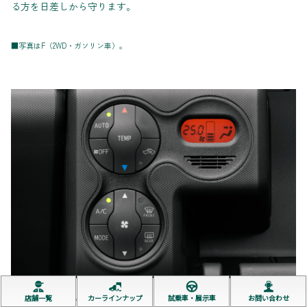
る方を日差しから守ります。
■写真はF（2WD・ガソリン車）。
店舗一覧
カーラインナップ
試乗車・展示車
お問い合わせ
オートエアコン&プッシュ式ヒーターコントロールパネル